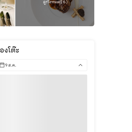
ดูทั้งหมด ( 6 )
องโต๊ะ
9 ส.ค.