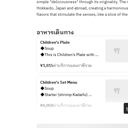
simple "deliciousness" through its originality. The 
Hokkaido, Japan and abroad, creating a harmonious d
flavors that stimulate the senses, like a slice of th
อาหารเดินทาง
Children's Plate
◆Soup
◆This is Children's Plate with 
pasta and fruit on one plate
¥1,815
ค่าบริการและภาษีรวม
◆A glass of  juice
Children's Set Menu
◆Soup 
◆Starter (shrimp Kadaifu) 
◆Pasta (orecchiette pasta with 
¥6,050
ค่าบริการและภาษีรวม
broccoli sauce) 
ด
◆Hamburg Steak 
◆Vanilla ice cream 
◆A glass of  juice