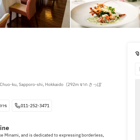
จ
, Chuo-ku, Sapporo-shi, Hokkaido
(
292m จาก さっぽ
ีการ
011-252-3471
ine
ke Minami, and is dedicated to expressing borderless,