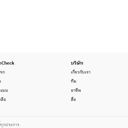
eCheck
บริษัท
แรก
เกี่ยวกับเรา
จ
ทีม
่ระบบ
อาชีพ
หลือ
สื่อ
ิ์ทุกประการ