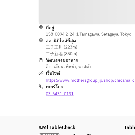
・Charcoal-Grilled “Mio-Tori” 
Chicken from Yamanashi
・Today’s Pasta
ที่อยู่
Examples: Bolognese with 
158-0094 2-24-1 Tamagawa, Setagaya, Tokyo
domestic beef (topped with plenty 
สถานีที่ใกล้ที่สุด
of Parmigiano-Reggiano), Hokkaido 
二子玉川 (223m)
Pacific saury peperoncino, etc.
二子新地 (850m)
วัฒนธรรมอาหาร
【FREE DRINK SELECTION】
อิตาเลียน
,
พิซซ่า
,
พาสต้า
Sparkling wine for a toast
เว็บไซต์
Red wine, white wine
https://www.mothersgroup.jp/shop/chicama_c
Beer (Heartland)
เบอร์โทร
Highballs
03-6431-0131
Various sours (Lemon Sour, Oolong 
High, etc.)
Various cocktails (Cassis Orange, 
Gin Tonic, etc.)
แอป TableCheck
Tabl
Various soft drinks