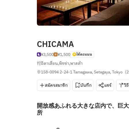
CHICAMA
¥3,500
¥1,500
ใช้คะแนน
อิตาเลียน
,
พิซซ่า
,
พาสต้า
158-0094 2-24-1 Tamagawa, Setagaya, Tokyo
(
สมัครสมาชิก
บันทึก
แชร์
วิธ
開放感あふれる大きな店内で、巨大
所