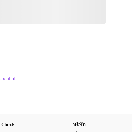
วิธีการ
afe.html
eCheck
บริษัท