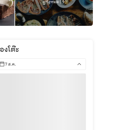
ดูทั้งหมด ( 9 )
องโต๊ะ
7 ส.ค.