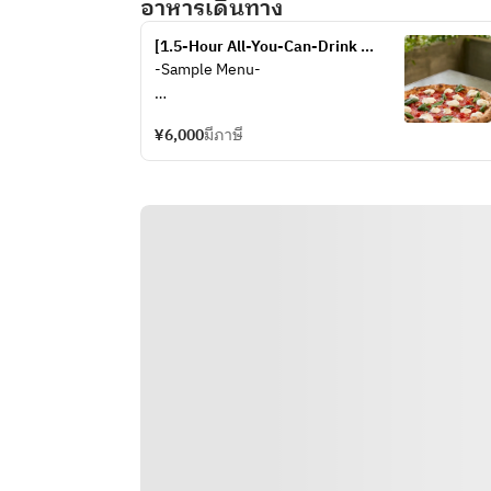
อาหารเดินทาง
[1.5-Hour All-You-Can-Drink 
Package with 8 Shared Plates] 
-Sample Menu-
CHICAMA PARTY PLAN *Available 
for groups of 4 or more*
・Assorted Platter of Freshly Sliced 
¥6,000
มีภาษี
Italian Prosciutto
・Carpaccio of Today’s Fresh Fish
・Classic Caesar Salad
・Mixed Fritters of Seasonal 
Ingredients and Vegetables
・Warm Dish Featuring Seasonal 
Seafood
・Today’s Pizza Baked in a Wood-
Fired Oven