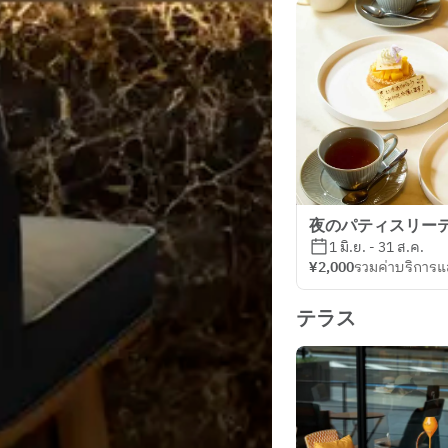
夜のパティスリー
1 มิ.ย. - 31 ส.ค.
¥2,000
รวมค่าบริการแ
テラス