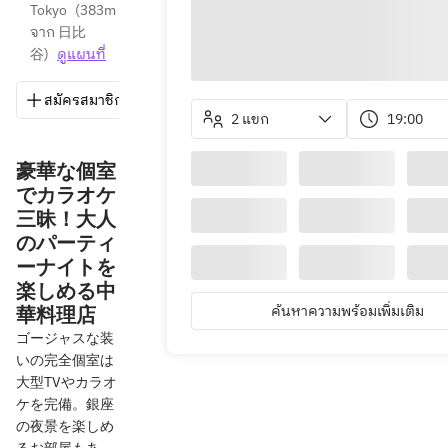
Tokyo
(
383m 
จาก 日比
谷
)
ดูแผนที่
สมัครสมาชิก
บันทึก
แชร์
วิธีการ
03-556
2 แขก
19:00
豪華な個室
でカラオケ
三昧！大人
のパーティ
ーナイトを
楽しめる中
華料理店
ค้นหาความพร้อมเพิ่มเติม
ゴージャスな装
いの完全個室は
大型TVやカラオ
ケを完備。銀座
の夜景を楽しめ