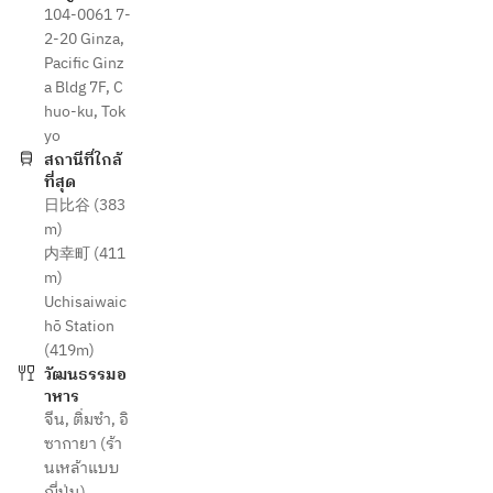
104-0061 7-
2-20 Ginza,
Pacific Ginz
a Bldg 7F, C
huo-ku, Tok
yo
สถานีที่ใกล้
ที่สุด
日比谷 (383
m)
内幸町 (411
m)
Uchisaiwaic
hō Station
(419m)
วัฒนธรรมอ
าหาร
จีน
,
ติ่มซำ
,
อิ
ซากายา (ร้า
นเหล้าแบบ
ญี่ปุ่น)