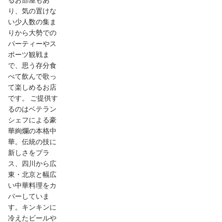
るお部屋もあ
り、気の置けな
い少人数の集ま
りから大勢での
パーティーやス
ポーツ観戦ま
で、思う存分食
べて飲んで歌っ
て楽しめるお店
です。 ご提供す
るのはベテラン
シェフによる豪
華絢爛の本格中
華。伝統の技に
新しさをプラ
ス、四川から広
東・北京と幅広
い中華料理をカ
バーしていま
す。キンキンに
冷えたビールや