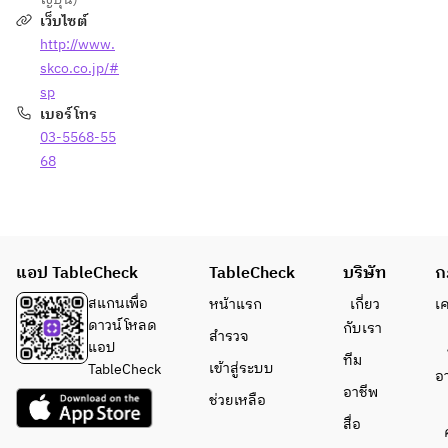
เว็บไซต์
http://www.
skco.co.jp/#
sp
เบอร์โทร
03-5568-55
68
แอป TableCheck
TableCheck
บริษัท
ก
สแกนเพื่อ
หน้าแรก
เกี่ยว
เ
ดาวน์โหลด
กับเรา
สำรวจ
แอป
ทีม
เข้าสู่ระบบ
TableCheck
อ
อาชีพ
ช่วยเหลือ
สื่อ