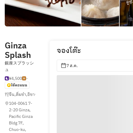
ดูทั
Ginza
จองโต๊ะ
Splash
銀座スプラッシ
7 ส.ค.
ュ
¥4,500
-
ใช้คะแนน
จีน
,
ติ่มซำ
,
อิซากายา (ร้านเหล้าแบบญี่ปุ่น)
104-0061 7-
2-20 Ginza, 
Pacific Ginza 
Bldg 7F, 
Chuo-ku, 