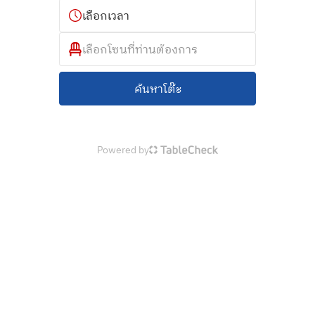
เลือกเวลา
เลือกโซนที่ท่านต้องการ
ค้นหาโต๊ะ
Powered by