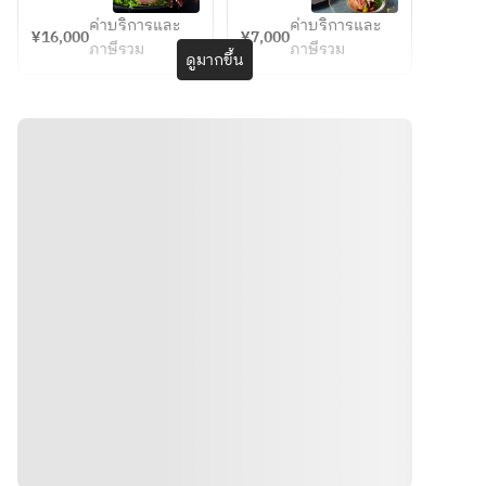
menu] 
Chef's 
bouche 
recomme
vegetables 
s] Today's 
Lobster 
Lunch 
ค่าบริการและ
ค่าบริการและ
[Hors 
nded 
¥16,000
¥7,000
and 
(June)
[Meat] 
grilled 
ภาษีรวม
ภาษีรวม
d'oeuvre] 
colorful 
ดูมากขึ้น
Shiretoko 
Hokkaido 
vegetable
Today's 
salad, 
beef
Saroma 
s [Meat] 
appetizer 
finished 
Black Beef 
Hokkaido-
[Seafood] 
on the 
Loin 100g 
produced 
Half 
teppanyak
[Meal] 
black hair 
lobster 
i grill
Garlic rice 
wagyu 
[Grilled 
[Seafood 
or seasonal 
beef 
vegetables]
& Grilled 
grilled rice 
Shiretoko 
 Today's 
Vegetable
with mixed 
beef 
grilled 
s] 
grains Red 
sirloin 
vegetables 
Hokkaido 
soup 
50g and 
[Meat] 
seafood 
Pickles 
Hokkaido-
Hokkaido 
and 
[Dessert] 
produced 
black hair 
seasonal 
Today's 
Saroma 
beef 
vegetable
dessert 
black 
Shiretoko 
s with vin 
Coffee or 
beef loin 
beef fillet 
blanc 
วิธีการ
tea
50g 
80g or 
sauce
[Meal] 
sirloin 
[Meat] 