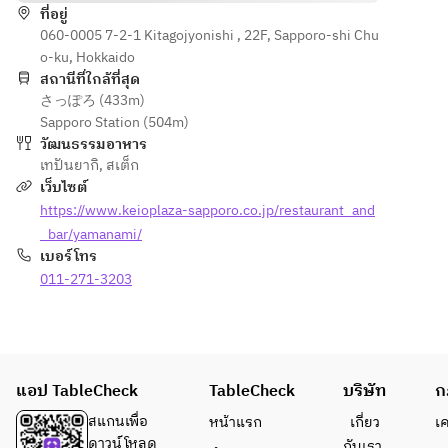
Garlic 
ที่อยู่
100g [Meal] 
100g 
060-0005 7-2-1 Kitagojyonishi , 22F, Sapporo-shi Chu
rice or 
Garlic rice 
Hokkaido 
o-ku, Hokkaido
seasonal 
or 
Shihoro 
สถานีที่ใกล้ที่สุด
multigrain
multigrain 
beef fillet
さっぽろ (433m)
 rice 
rice grilled 
[Main 
Sapporo Station (504m)
grilled 
rice Red 
Dish] 
วัฒนธรรมอาหาร
rice Red 
miso soup 
Garlic 
เทปันยากิ
,
สเต็ก
miso 
Pickles 
rice or 
เว็บไซต์
soup 
[Dessert] 
Hokkaido 
https://www.keioplaza-sapporo.co.jp/restaurant_and
Pickles 
Dessert 
cave eel 
[Dessert] 
_bar/yamanami/
Coffee or 
mixed 
Dessert 
เบอร์โทร
tea
grain rice
Coffee or 
011-271-3203
Red miso 
tea
soup, 
pickles
[Dessert] 
Assortme
แอป TableCheck
TableCheck
บริษัท
ก
nt of mini 
sweets 
สแกนเพื่อ
หน้าแรก
เกี่ยว
เ
and ice 
ดาวน์โหลด
กับเรา