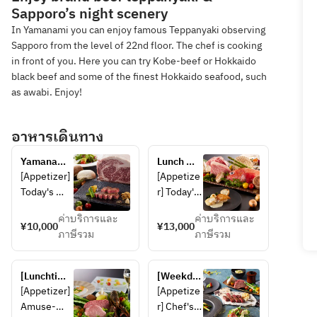
Sapporo’s night scenery
In Yamanami you can enjoy famous Teppanyaki observing
Sapporo from the level of 22nd floor. The chef is cooking
in front of you. Here you can try Kobe-beef or Hokkaido
black beef and some of the finest Hokkaido seafood, such
as awabi. Enjoy!
อาหารเดินทาง
Yamanami 
Lunch 
Lunch
course 
[Appetizer] 
[Appetize
featuring 
Today's 
r] Today's 
Shiretoko 
appetizer 
appetizer 
beef, 
ค่าบริการและ
ค่าบริการและ
[Seafood] 
[Seafood] 
¥10,000
¥13,000
Saroma 
ภาษีรวม
ภาษีรวม
Today's 
Two 
black 
seafood 
kinds of 
beef and 
[Grilled 
seafood 
two types 
[Lunchtime 
[Weekday 
vegetables]
of the day 
of 
only 
Lunch 
[Appetizer] 
[Appetize
 Today's 
[Grilled 
seafood
celebratory 
Only] 
Amuse-
r] Chef's 
grilled 
vegetable