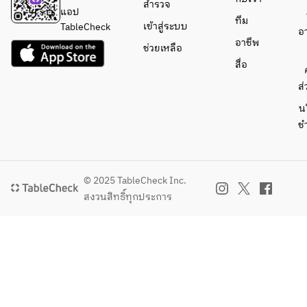
สำรวจ
cream
แอป
ทีม
Coffee or 
เข้าสู่ระบบ
TableCheck
อ
tea
อาชีพ
ช่วยเหลือ
สื่อ
ส่
น
ช
© 2025 TableCheck Inc.
สงวนสิทธิ์ทุกประการ