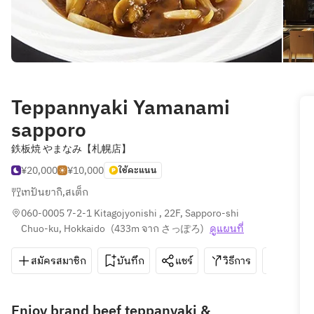
Teppannyaki Yamanami
sapporo
鉄板焼 やまなみ【札幌店】
¥20,000
¥10,000
ใช้คะแนน
เทปันยากิ
,
สเต็ก
060-0005 7-2-1 Kitagojyonishi , 22F, Sapporo-shi 
Chuo-ku, Hokkaido
(
433m จาก さっぽろ
)
ดูแผนที่
สมัครสมาชิก
บันทึก
แชร์
วิธีการ
011-27
Enjoy brand beef teppanyaki &