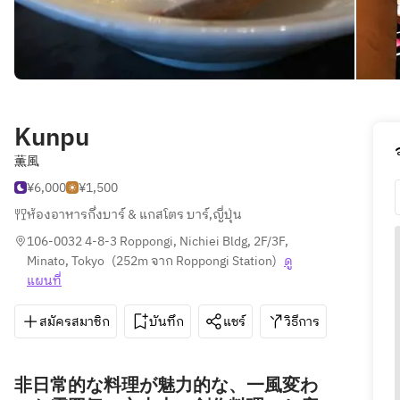
Kunpu
薫風
¥6,000
¥1,500
ห้องอาหารกึ่งบาร์ & แกสโตร บาร์
,
ญี่ปุ่น
106-0032 4-8-3 Roppongi, Nichiei Bldg, 2F/3F, 
Minato, Tokyo
(
252m จาก Roppongi Station
)
ดู
แผนที่
สมัครสมาชิก
บันทึก
แชร์
วิธีการ
050-3
非日常的な料理が魅力的な、一風変わ