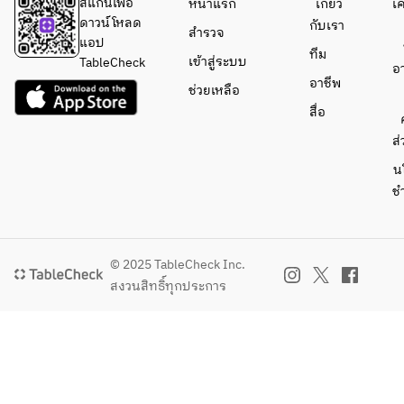
สแกนเพื่อ
หน้าแรก
เกี่ยว
เ
ดาวน์โหลด
กับเรา
สำรวจ
แอป
ทีม
เข้าสู่ระบบ
TableCheck
อ
อาชีพ
ช่วยเหลือ
สื่อ
ส่
น
ช
© 2025 TableCheck Inc.
สงวนสิทธิ์ทุกประการ