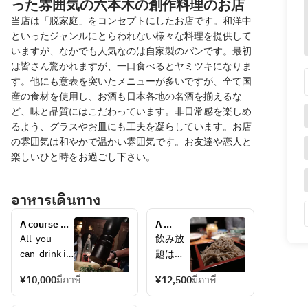
った雰囲気の六本木の創作料理のお店
当店は「脱家庭」をコンセプトにしたお店です。和洋中
といったジャンルにとらわれない様々な料理を提供して
いますが、なかでも人気なのは自家製のパンです。最初
は皆さん驚かれますが、一口食べるとヤミツキになりま
す。他にも意表を突いたメニューが多いですが、全て国
産の食材を使用し、お酒も日本各地の名酒を揃えるな
ど、味と品質にはこだわっています。非日常感を楽しめ
るよう、グラスやお皿にも工夫を凝らしています。お店
の雰囲気は和やかで温かい雰囲気です。お友達や恋人と
楽しいひと時をお過ごし下さい。
อาหารเดินทาง
A course 
A 
with 
course 
All-you-
飲み放
increasingly 
where 
can-drink is 
題は２
larger 
you 
for 2 hours. 
時間半
glasses of 
can 
¥10,000
มีภาษี
¥12,500
มีภาษี
Last orders 
になり
beer, lemon 
choose 
are taken 
ます。
sour, 
6 