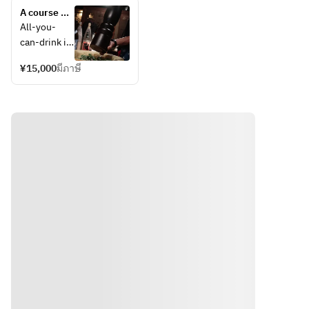
15 minutes 
15分前
highball, 
A course 
bottles 
before the 
にラス
etc.
that 
of your 
All-you-
drink.
トオー
includes 
favorite 
can-drink is 
ダーと
the 
sake or 
available 
なりま
legendary 
shochu
¥15,000
มีภาษี
for 3 hours. 
Juyondai, 
す。
Last orders 
3M Shochu, 
are taken 
Yamazaki, 
15 minutes 
Hakushu, 
before the 
and 
drink time.
Ichiro's 
Malt