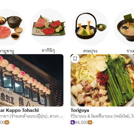
ยากินิกุ
ชาบูชาบู
เทมปุระ
ราเ
ar Kappo Tohachi
Torigoya
ร้านเหล้าแบบญี่ปุ่น)
กายา (ร้านเหล้าแบบญี่ปุ่น)
,
สาเก & บาร์โซจู
นาเบะ & โมตสึนาเบะ (หม้อไฟ)
,
ยากิโทริ & คุชิยากิ (อาหารเสีย
,
ไก
000
-
¥4,500
-