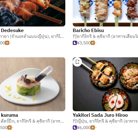
u Dedesuke
Baricho Ebisu
กายา (ร้านเหล้าแบบญี่ปุ่น)
,
ยากิโทริ & คุชิยากิ (อาหารเสียบไม้ย่าง)
,
ราเมน
500
-
¥3,500
-
u kuruma
Yakitori Sada Juro Hiroo
 สัตว์ปีก
,
ยากิโทริ & คุชิยากิ (อาหารเสียบไม้ย่าง)
ญี่ปุ่น
,
,
ยากิโทริ & คุชิยากิ (อาหารเสียบไม้
ไวน์บาร์
,500
-
¥6,000
-