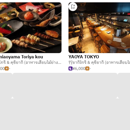
iaoyama Toriya kou
YAOYA TOKYO
ยากิโทริ & คุชิยากิ (อาหารเสียบไม้ย่าง)
,
อิซากายา (ร้านเหล้าแบบญี่ปุ่น)
,
ไวน์บาร
500
-
¥6,000
-