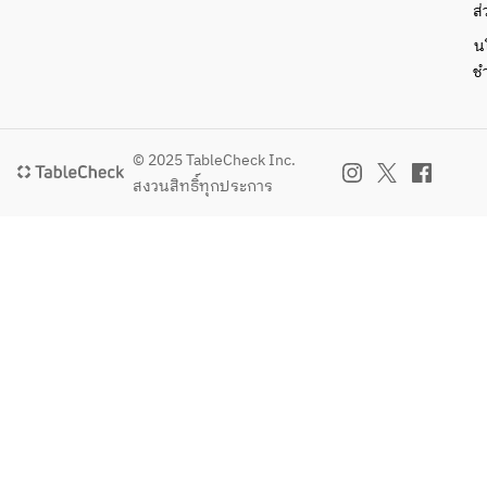
ส่
น
ช
© 2025 TableCheck Inc.
สงวนสิทธิ์ทุกประการ