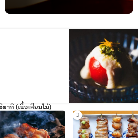
ากิ (เนื้อเสียบไม้)