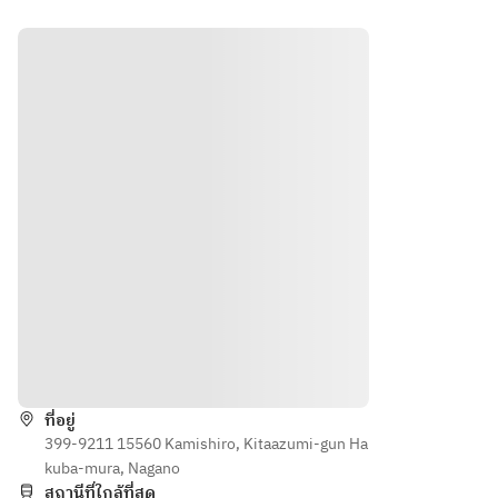
course 
1 
(fish)/
Main 
course 
2 
(duck 
or 
lamb)/
Sorbet 
to 
cleans
e the 
palate/
Desser
วิธีการ
t
ที่อยู่
399-9211 15560 Kamishiro, Kitaazumi-gun Ha
kuba-mura, Nagano
สถานีที่ใกล้ที่สุด