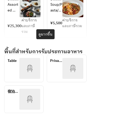
(pork 
course 
C 
Kids 
Assort
Soup/P
or 
(beef, 
course
Course
ed 
asta/D
fish)/S
duck 
small 
essert
orbet 
or 
ค่าบริการ
ค่าบริการ
vegeta
¥5,500
to 
fish)/S
¥25,300
และภาษี
และภาษีรวม
ble 
cleans
orbet 
รวม
dishes 
ดูมากขึ้น
e the 
to 
and 
palate/
cleans
salad, 
Desser
e the 
พื้นที่สำหรับการรับประทานอาหาร
assort
t
palate/
ed 
Desser
Table
Private 
prosci
t
room
utto 
and 
salami/
Appeti
zer/Pa
宿泊＋
sta 
コース
1/Past
a 
2/Main 