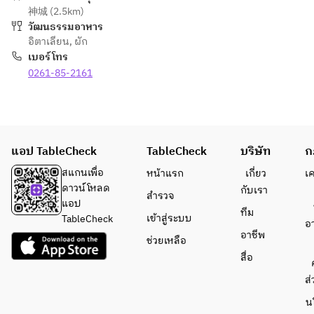
神城 (2.5km)
วัฒนธรรมอาหาร
อิตาเลียน
,
ผัก
เบอร์โทร
0261-85-2161
แอป TableCheck
TableCheck
บริษัท
ก
สแกนเพื่อ
หน้าแรก
เกี่ยว
เ
ดาวน์โหลด
กับเรา
สำรวจ
แอป
ทีม
เข้าสู่ระบบ
TableCheck
อ
อาชีพ
ช่วยเหลือ
สื่อ
ส่
น