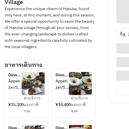
Village
Experience the unique charm of Hakuba, found
only here, at this moment, and during this season.
We offer a special opportunity to savor the beauty
of Hakuba village through all your senses, from
the ever-changing landscape to dishes crafted
with seasonal ingredients carefully cultivated by
the local villagers.
อาหารเดินทาง
Dinner 
Dinner 
Course 
Course 
Appeti
Appeti
A
B
zer/Sal
zer/Sal
ad/App
ad/App
ค่าบริการ
ค่าบริการ
etizer/
etizer/
¥15,100
และภาษี
¥18,400
และภาษี
1 
Pasta 
รวม
รวม
pasta/
1/Past
Main 
a 
course 
2/Main 
Dinner 
Dinner 