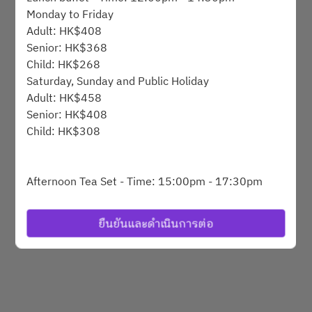
Monday to Friday
Adult: HK$408
Powered by
Senior: HK$368
Child: HK$268
Saturday, Sunday and Public Holiday
Adult: HK$458
Senior: HK$408
Child: HK$308
Afternoon Tea Set - Time: 15:00pm - 17:30pm
Monday to Friday
HK$248 @1set for 1person
ยืนยันและดำเนินการต่อ
Afternoon tea buffet - Time: 15:15pm - 17:15pm
Saturday, Sunday and Public Holiday
Adult: HK$368
Senior: HK$318