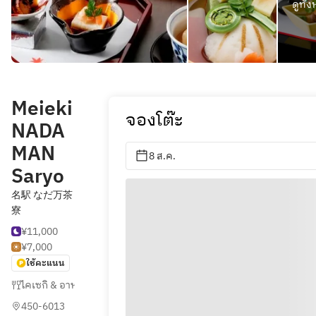
ดูทั้ง
Meieki
จองโต๊ะ
NADA
MAN
8 ส.ค.
Saryo
名駅 なだ万茶
寮
¥11,000
¥7,000
ใช้คะแนน
ไคเซกิ & อาหารเกียวโต (ญี่ปุ่น)
,
ญี่ปุ่น
450-6013 