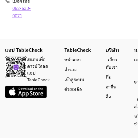
เบอร์โทร
052-533-
0071
แอป TableCheck
TableCheck
บริษัท
ก
สแกนเพื่อ
หน้าแรก
เกี่ยว
เ
ดาวน์โหลด
กับเรา
สำรวจ
แอป
ทีม
เข้าสู่ระบบ
TableCheck
อ
อาชีพ
ช่วยเหลือ
สื่อ
ส่
น
ช