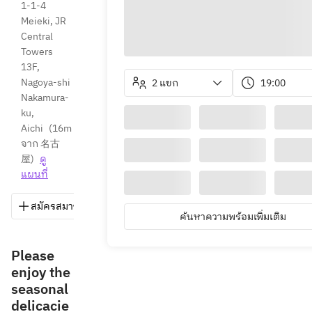
1-1-4 
Meieki, JR 
Central 
Towers 
13F, 
Nagoya-shi 
2 แขก
19:00
Nakamura-
ku, 
Aichi
(
16m 
จาก 名古
屋
)
ดู
แผนที่
สมัครสมาชิก
บันทึก
แชร์
วิธีการ
052-53
ค้นหาความพร้อมเพิ่มเติม
Please
enjoy the
seasonal
delicacie