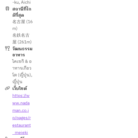
-ku, Aichi
สถานีที่ใก
ล้ที่สุด
名古屋 (16
m)
名鉄名古
屋 (261m)
วัฒนธรรม
อาหาร
ไคเซกิ & อ
าหารเกียว
โต (ญี่ปุ่น)
,
ญี่ปุ่น
เว็บไซต์
https://w
ww.nada
man.co.j
p/pages/r
estaurant
_meieki