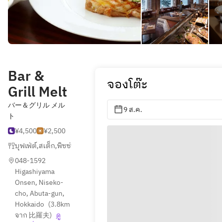
Bar &
จองโต๊ะ
Grill Melt
バー＆グリル メル
9 ส.ค.
ト
¥4,500
¥2,500
บุฟเฟ่ต์
,
สเต็ก
,
พิซซ่า
048-1592 
Higashiyama 
Onsen, Niseko-
cho, Abuta-gun, 
Hokkaido
(
3.8km 
จาก 比羅夫
)
ดู