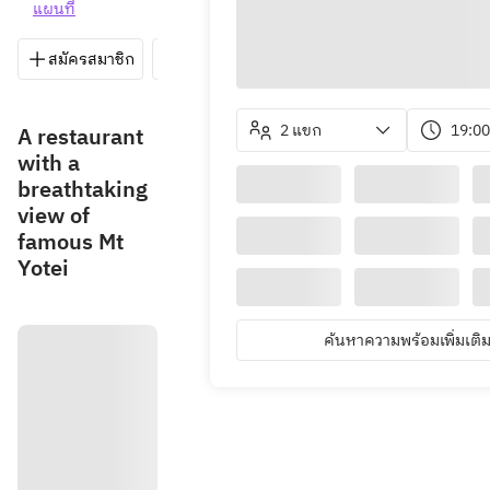
แผนที่
สมัครสมาชิก
บันทึก
แชร์
วิธีการ
0136-4
2 แขก
19:00
A restaurant
with a
breathtaking
view of
famous Mt
Yotei
ค้นหาความพร้อมเพิ่มเติ