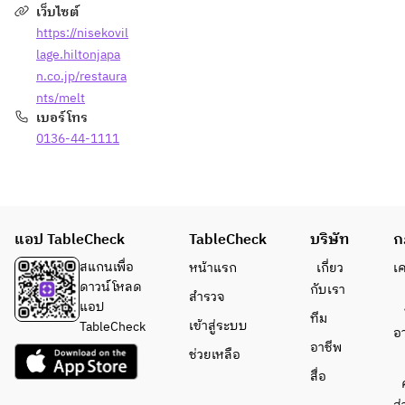
เว็บไซต์
https://nisekovil
lage.hiltonjapa
n.co.jp/restaura
nts/melt
เบอร์โทร
0136-44-1111
แอป TableCheck
TableCheck
บริษัท
ก
สแกนเพื่อ
หน้าแรก
เกี่ยว
เ
ดาวน์โหลด
กับเรา
สำรวจ
แอป
ทีม
เข้าสู่ระบบ
TableCheck
อ
อาชีพ
ช่วยเหลือ
สื่อ