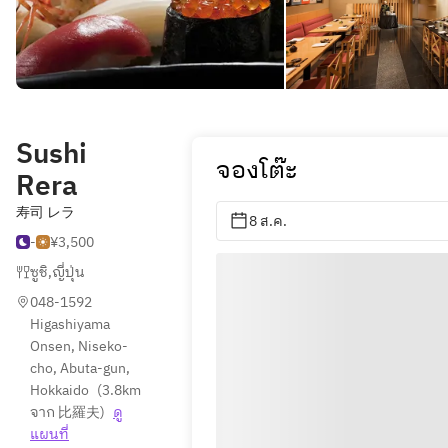
Sushi
จองโต๊ะ
Rera
寿司 レラ
8 ส.ค.
-
¥3,500
ซูชิ
,
ญี่ปุ่น
048-1592 
Higashiyama 
Onsen, Niseko-
cho, Abuta-gun, 
Hokkaido
(
3.8km 
จาก 比羅夫
)
ดู
แผนที่