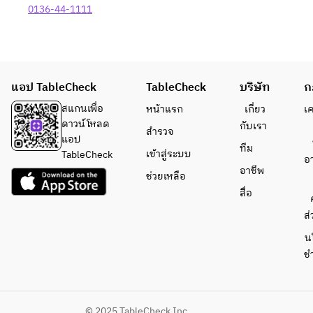
0136-44-1111
แอป TableCheck
TableCheck
บริษัท
ก
สแกนเพื่อ
หน้าแรก
เกี่ยว
เ
ดาวน์โหลด
กับเรา
สำรวจ
แอป
ทีม
เข้าสู่ระบบ
TableCheck
อ
อาชีพ
ช่วยเหลือ
สื่อ
ส่
น
ช
© 2025 TableCheck Inc.