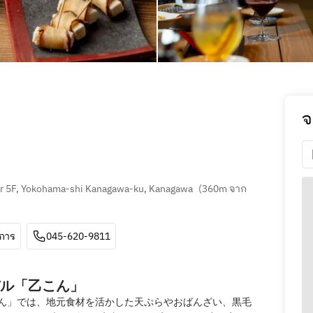
จ
r 5F, Yokohama-shi Kanagawa-ku, Kanagawa
(
360m จาก 
ีการ
045-620-9811
ル「乙こん」
ん」では、地元食材を活かした天ぷらやおばんざい、黒毛