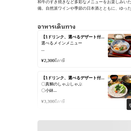
和牛のすき焼きなど多彩なメニューをお楽しみい
備。自然派ワインや季節の日本酒とともに、ゆっ
อาหารเดินทาง
【1ドリンク、選べるデザート付
き】10種の中から選べるメイン料理
選べるメインメニュー
のプチ贅沢ランチセット
〇定食
¥2,300
มีภาษี
・季節のかき揚げ定食
　＜小鉢二種・御飯・味噌汁・香の
【1ドリンク、選べるデザート付
物＞
き】ランチ限定！お一人ご予約
〇真鯛のしゃぶしゃぶ
・天丼
OK！真鯛のしゃぶしゃぶセット
〇小鉢
　＜小鉢・味噌汁・香の物＞
3300円
〇御飯
・鯵フライ定食
¥3,300
มีภาษี
〇味噌汁
ด
　＜小鉢二種・御飯・味噌汁・香の
〇香の物
物＞
〇選べるデザート　
・鶏から揚げと茄子のみぞれ和え定
わらび餅、抹茶アイス最中
食