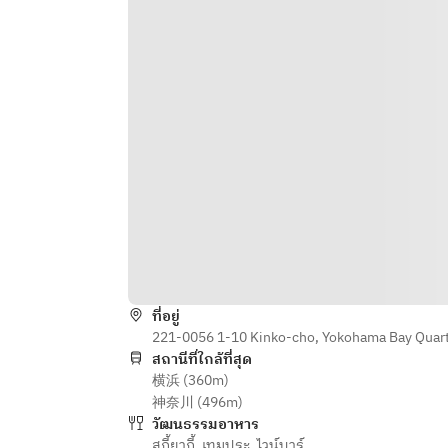
　＜小鉢二種・御飯・味噌汁・香の
物＞
・本日のお魚定食
　＜小鉢二種・御飯・味噌汁・香の
物＞
・厚切り豚の角煮定食
　＜小鉢二種・御飯・味噌汁・香の
物＞
〇そば（※本日のかやく御飯付）
・鴨せいろ〈冷〉
・かき揚げせいろ＜冷＞
・鴨南蛮そば〈温〉
・きつねそば〈温〉
ที่อยู่
・かき揚げ蕎麦〈温〉
221-0056 1-10 Kinko-cho, Yokohama Bay Quar
สถานีที่ใกล้ที่สุด
横浜 (360m)
〇食後のデザート
神奈川 (496m)
抹茶アイス最中orわらび餅
วัฒนธรรมอาหาร
สุกี้ยากี้
,
เทมปุระ
,
ไวน์บาร์