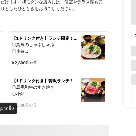
ただけます。和モダンな店内には、個室やテラス席も完
たりとしたひとときをお過ごしください。
【1ドリンク付き】ランチ限定！お
一人ご予約OK！真鯛のしゃぶしゃ
〇真鯛のしゃぶしゃぶ
ぶセット2800円
〇小鉢
〇御飯
¥2,800
มีภาษี
〇味噌汁
〇香の物
【1ドリンク付き】贅沢ランチ！お
一人様ご予約OK！黒毛和牛のすき
〇黒毛和牛のすき焼き
焼き御膳　3500円
〇小鉢
〇御飯
¥3,500
มีภาษี
〇うどん
ูมากขึ้น
〇味噌汁
〇香の物