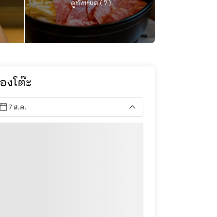
ดูทั้งหมด ( 7 )
องโต๊ะ
7 ส.ค.