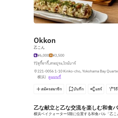
Okkon
乙こん
¥6,000
¥3,500
สุกี้ยากี้
,
เทมปุระ
,
ไวน์บาร์
221-0056 1-10 Kinko-cho, Yokohama Bay Quarte
横浜
)
ดูแผนที่
สมัครสมาชิก
บันทึก
แชร์
วิธ
乙な献立と乙な交流を楽しむ和食バ
横浜ベイクォーター5階に位置する和食バル「乙こ