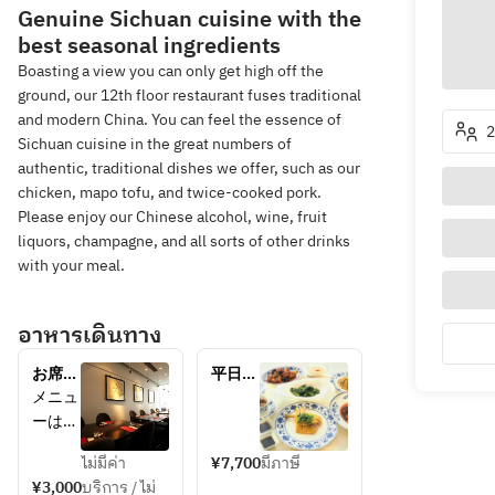
Genuine Sichuan cuisine with the
best seasonal ingredients
Boasting a view you can only get high off the
ground, our 12th floor restaurant fuses traditional
and modern China. You can feel the essence of
2
Sichuan cuisine in the great numbers of
authentic, traditional dishes we offer, such as our
chicken, mapo tofu, and twice-cooked pork.
Please enjoy our Chinese alcohol, wine, fruit
liquors, champagne, and all sorts of other drinks
with your meal.
อาหารเดินทาง
お席の
平日限
ご予
定　四
メニュ
約　デ
川名菜
ーは当
ィナー
フリー
日お選
ドリン
ไม่มีค่า
¥7,700
มีภาษี
びくだ
ク付き
¥3,000
บริการ / ไม่
さい。