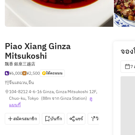
Piao Xiang Ginza
จองโ
Mitsukoshi
飄香 銀座三越店
7 
¥6,000
¥2,500
ใช้คะแนน
จีนเสฉวน
,
จีน
104-8212 4-6-16 Ginza, Ginza Mitsukoshi 12F, 
Chuo-ku, Tokyo
(
88m จาก Ginza Station
)
ดู
แผนที่
สมัครสมาชิก
บันทึก
แชร์
วิธีการ
050-3