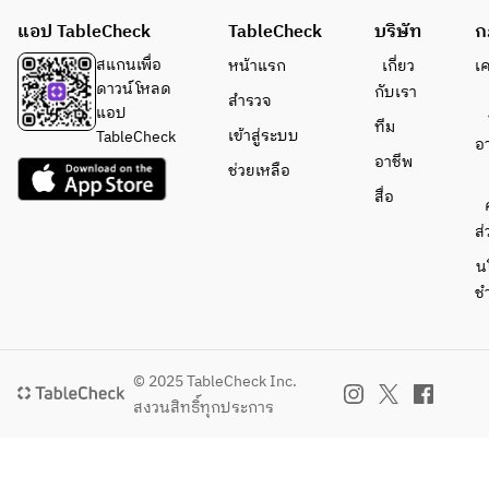
菜とア
名物　
แอป TableCheck
TableCheck
บริษัท
ก
オリイ
おおい
カ　青
た冠地
สแกนเพื่อ
หน้าแรก
เกี่ยว
เ
じそと
どりの
ดาวน์โหลด
กับเรา
สำรวจ
豆鼓の
よだれ
แอป
ทีม
炒め
鶏
เข้าสู่ระบบ
TableCheck
อ
・悪大
・フカ
อาชีพ
ช่วยเหลือ
王のス
ヒレ、
สื่อ
ペアリ
金華ハ
ブ
ムの黄
ส่
・季節
金仕立
น
野菜の
てスー
ช
炒め
プ
・十六
(＋
ササゲ
2,000
のピク
円で姿
© 2025 TableCheck Inc.
ルス入
煮に変
สงวนสิทธิ์ทุกประการ
り担担
更が可
麵
能で
・本日
す)