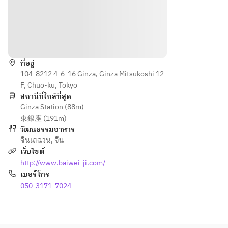
どが楽
楽しみ
しめる
いただ
ランチ
けま
วิธีการ
コース
す。辛
いだけ
ที่อยู่
・前菜
ではな
104-8212 4-6-16 Ginza, Ginza Mitsukoshi 12
の三種
い飄香
F, Chuo-ku, Tokyo
盛り合
のお料
สถานีที่ใกล้ที่สุด
わせ
理が存
Ginza Station (88m)
・四川
分に楽
東銀座 (191m)
名物　
しめる
วัฒนธรรมอาหาร
おおい
ディナ
จีนเสฉวน
,
จีน
た冠地
ーコー
เว็บไซต์
どりの
スで
http://www.baiwei-ji.com/
よだれ
す。
เบอร์โทร
鶏
・前菜
050-3171-7024
・季節
の三種
の蒸し
盛り合
スープ
わせ
・夏野
・四川