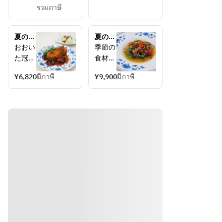
コース
รวมภาษี
夏のラ
夏のデ
ンチコ
ィナー
おおい
季節の
ース  
コー
た冠地
食材を
2026.6
ス　
どりを
使った
月～
2026.6
¥6,820
มีภาษี
¥9,900
มีภาษี
使用し
メニュ
月～
た人気
ー、四
のよだ
川料理
れ鶏や
ならで
夏野菜
はのス
を取り
パイス
入れた
使いや
季節の
発酵食
メニュ
材を組
ー、名
み合わ
物の悪
せたお
大王の
すすめ
スペア
メニュ
リブな
ーもお