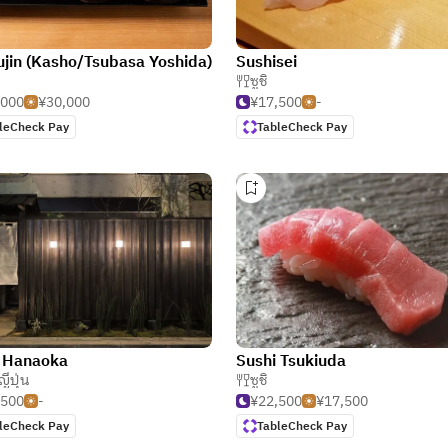
jin (Kasho/Tsubasa Yoshida)
Sushisei
ซูชิ
,000
¥30,000
¥17,500
-
leCheck Pay
TableCheck Pay
i Hanaoka
Sushi Tsukiuda
ญี่ปุ่น
ซูชิ
,500
-
¥22,500
¥17,500
leCheck Pay
TableCheck Pay