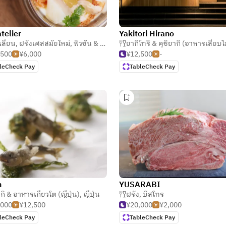
telier
Yakitori Hirano
เลียน
,
ฝรั่งเศสสมัยใหม่
,
ฟิวชั่น & สากล
,500
¥6,000
¥12,500
-
leCheck Pay
TableCheck Pay
n
YUSARABI
กิ & อาหารเกียวโต (ญี่ปุ่น)
,
ญี่ปุ่น
ฝรั่ง
,
บิสโทร
,000
¥12,500
¥20,000
¥2,000
leCheck Pay
TableCheck Pay