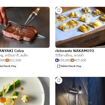
ANYAKI Colza
ristorante NAKAMOTO
หมู
,
เทปันยากิ
,
สเต็ก
อิตาเลียน
,
พาสต้า
,000
¥22,500
¥30,000
¥17,500
leCheck Pay
TableCheck Pay