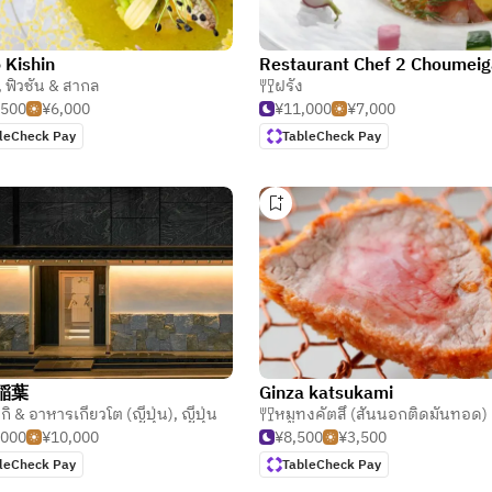
 Kishin
อไฟญี่ปุ่น)
,
ฟิวชั่น & สากล
ฝรั่ง
,500
¥6,000
¥11,000
¥7,000
leCheck Pay
TableCheck Pay
稲葉
Ginza katsukami
กิ & อาหารเกียวโต (ญี่ปุ่น)
,
ญี่ปุ่น
หมูทงคัตสึ (สันนอกติดมันทอด)
,000
¥10,000
¥8,500
¥3,500
leCheck Pay
TableCheck Pay