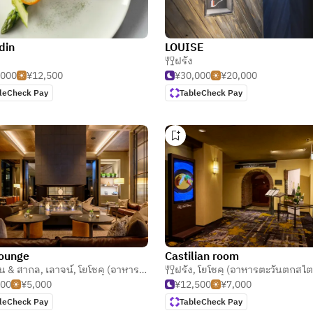
din
LOUISE
ฝรั่ง
,000
¥12,500
¥30,000
¥20,000
leCheck Pay
TableCheck Pay
ounge
Castilian room
่าย
ั่น & สากล
,
เลาจน์
,
โยโชคุ (อาหารตะวันตกสไตล์ญี่ปุ่น)
ฝรั่ง
,
โยโชคุ (อาหารตะวันตกสไตล์ญี่ป
500
¥5,000
¥12,500
¥7,000
leCheck Pay
TableCheck Pay