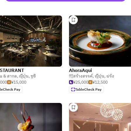
STAURANT
AhoraAqui
ั่น & สากล
,
ญี่ปุ่น
,
ซูชิ
สร้างสรรค์
,
ญี่ปุ่น
,
ฝรั่ง
,000
¥15,000
¥25,000
¥12,500
leCheck Pay
TableCheck Pay