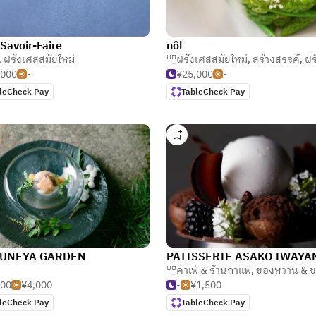
Savoir-Faire
nôl
,
ฝรั่งเศสสมัยใหม่
ฝรั่งเศสสมัยใหม่
,
สร้างสรรค์
,
ฝรั
,000
-
¥25,000
-
leCheck Pay
TableCheck Pay
UNEYA GARDEN
PATISSERIE ASAKO IWAYA
คาเฟ่ & ร้านกาแฟ
,
ของหวาน & ขน
500
¥4,000
-
¥1,500
leCheck Pay
TableCheck Pay