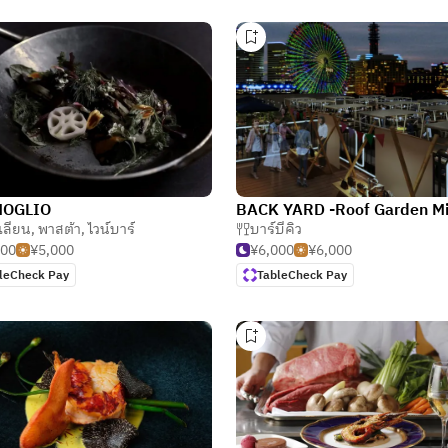
OGLIO
เลียน
,
พาสต้า
,
ไวน์บาร์
บาร์บีคิว
500
¥5,000
¥6,000
¥6,000
leCheck Pay
TableCheck Pay