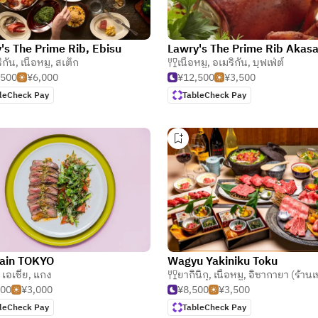
's The Prime Rib, Ebisu
Lawry's The Prime Rib Akas
ิกัน
,
,
อาหารทะเล
เนื้อหมู
,
สเต็ก
เนื้อหมู
,
อเมริกัน
,
บุฟเฟ่ต์
,500
¥6,000
¥12,500
¥3,500
leCheck Pay
TableCheck Pay
rain TOKYO
Wagyu Yakiniku Toku
,
เอเชีย
,
แกง
ยากินิกุ
,
เนื้อหมู
,
อิซากายา (ร้านเหล้าแบบ
500
¥3,000
¥8,500
¥3,500
leCheck Pay
TableCheck Pay