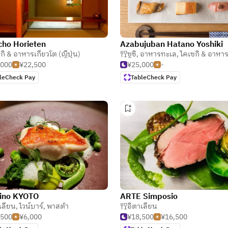
tcho Horieten
Azabujuban Hatano Yoshiki
กิ & อาหารเกียวโต (ญี่ปุ่น)
ซูชิ
,
อาหารทะเล
,
ไคเซกิ & อาหารเกียวโต (
,000
¥22,500
¥25,000
-
leCheck Pay
TableCheck Pay
cino KYOTO
ARTE Simposio
เลียน
,
ไวน์บาร์
,
พาสต้า
อิตาเลียน
,500
¥6,000
¥18,500
¥16,500