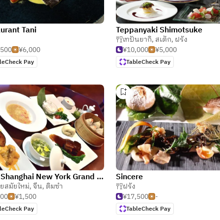
urant Tani
Teppanyaki Shimotsuke
เทปันยากิ
,
สเต็ก
,
ฝรั่ง
,500
¥6,000
¥10,000
¥5,000
leCheck Pay
TableCheck Pay
Joe's Shanghai New York Grand Front Osaka
Sincere
ียสมัยใหม่
,
จีน
,
ติ่มซำ
ฝรั่ง
000
¥1,500
¥17,500
-
leCheck Pay
TableCheck Pay