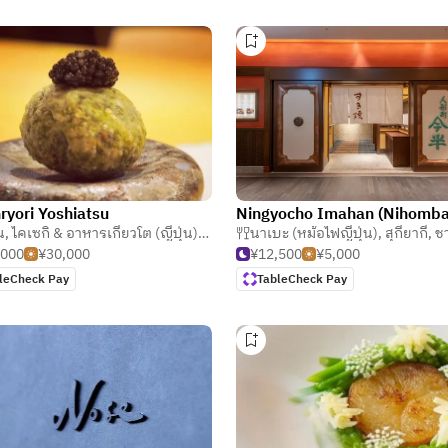
ryori Yoshiatsu
(หม้อไฟ)
่น
,
ไคเซกิ & อาหารเกียวโต (ญี่ปุ่น)
,
คัปโปะ (ญี่ปุ่นดั้งเดิม)
นาเบะ (หม้อไฟญี่ปุ่น)
,
สุกี้ยากี้
,
ชาบู ช
,000
¥30,000
¥12,500
¥5,000
leCheck Pay
TableCheck Pay