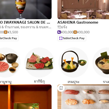
ASAKO IWAYANAGI SALON DE THÉ
ASAHINA Gastronome
่ & ร้านกาแฟ
,
ของหวาน & ขนมหวาน
ฝรั่ง
500
¥3,500
¥30,000
¥30,000
leCheck Pay
TableCheck Pay
ยากินิกุ
ชาบูชาบู
เทมปุระ
ราเ