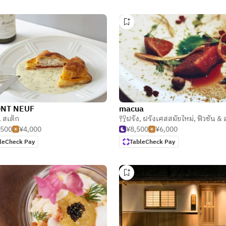
ONT NEUF
macua
,
สเต็ก
,
รับรองมาตรฐานอาหารฮาลาล
ฝรั่ง
,
ฝรั่งเศสสมัยใหม่
,
ฟิวชั่น &
,500
¥4,000
¥8,500
¥6,000
leCheck Pay
TableCheck Pay