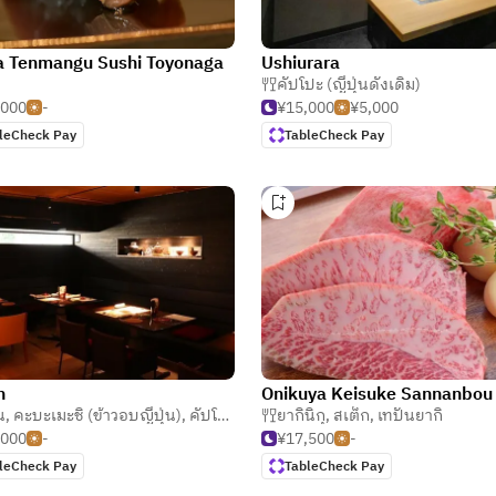
a Tenmangu Sushi Toyonaga
Ushiurara
ายา (ร้านเหล้าแบบญี่ปุ่น)
คัปโปะ (ญี่ปุ่นดั้งเดิม)
,000
-
¥15,000
¥5,000
leCheck Pay
TableCheck Pay
n
Onikuya Keisuke Sannanbou
่น
,
คะบะเมะชิ (ข้าวอบญี่ปุ่น)
,
คัปโปะ (ญี่ปุ่นดั้งเดิม)
ยากินิกุ
,
สเต็ก
,
เทปันยากิ
,000
-
¥17,500
-
leCheck Pay
TableCheck Pay