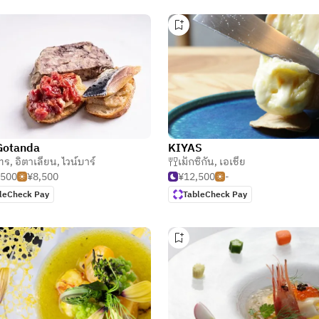
Gotanda
KIYAS
ทร
,
อิตาเลียน
,
ไวน์บาร์
เม็กซิกัน
,
เอเชีย
,500
¥8,500
¥12,500
-
leCheck Pay
TableCheck Pay