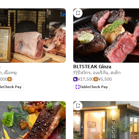
n
BLTSTEAK Ginza
ก
,
เนื้อหมู
บิสโทร
,
อเมริกัน
,
สเต็ก
,000
-
¥17,500
¥5,500
leCheck Pay
TableCheck Pay