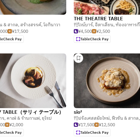
THE THEATRE TABLE
่นดั้งเดิม)
ั่น & สากล
,
สร้างสรรค์
,
โอกินาวา
ไวน์บาร์
,
อิตาเลียน
,
ห้องอาหารกึ่งบาร์ & แกส
,000
¥17,500
¥4,500
¥2,500
leCheck Pay
TableCheck Pay
LY TABLE（サリィ テーブル）
sio²
ทร
,
คาเฟ่ & ร้านกาแฟ
,
ยุโรป
ฝรั่งเศสสมัยใหม่
,
ฟิวชั่น & สากล
500
¥2,000
¥17,500
¥12,500
leCheck Pay
TableCheck Pay