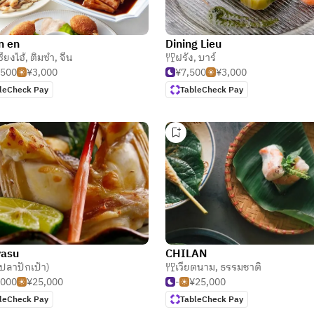
n en
Dining Lieu
ี่ยงไฮ้
,
ติ่มซำ
,
จีน
ฝรั่ง
,
บาร์
,500
¥3,000
¥7,500
¥3,000
leCheck Pay
TableCheck Pay
yasu
CHILAN
 (ปลาปักเป้า)
เวียตนาม
,
ธรรมชาติ
,000
¥25,000
-
¥25,000
leCheck Pay
TableCheck Pay