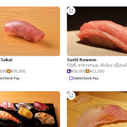
 Sakai
Sushi Kawano
ซูชิ
,
อาหารทะเล
,
คัปโปะ (ญี่ปุ่นดั
,000
¥30,000
¥30,000
¥12,500
leCheck Pay
TableCheck Pay