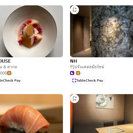
OUSE
NH
ั่น & สากล
,
ญี่ปุ่น
ฝรั่งเศสสมัยใหม่
,000
-
-
-
leCheck Pay
TableCheck Pay