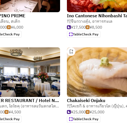
UPINO PRIME
Ino Cantonese Nihonbashi T
เลียน
,
สเต็ก
จีนกวางตุ้ง
,
อาหารทะเล
,000
¥6,000
¥17,500
¥8,500
leCheck Pay
TableCheck Pay
TOWER RESTAURANT / Hotel New Otani（Tokyo）
Chakaiseki Onjaku
ันตก
ุ่น
,
โยโชคุ (อาหารตะวันตกสไตล์ญี่ปุ่น)
,
ไคเซกิ & อาหารเกียวโต (ญี่ปุ่น)
บุฟเฟ่ต์
,
คัป
500
¥4,500
¥25,000
¥25,000
leCheck Pay
TableCheck Pay