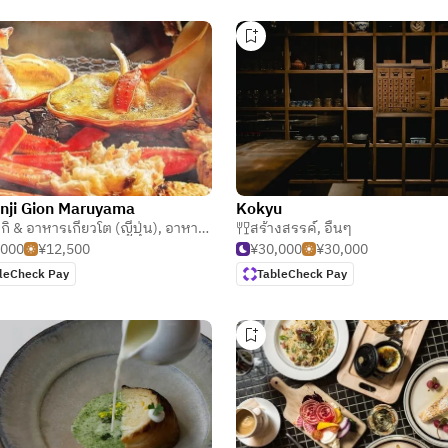
nji Gion Maruyama
Kokyu
กิ & อาหารเกียวโต (ญี่ปุ่น)
,
อาหารเกียวโต
สร้างสรรค์
,
อื่นๆ
,000
¥12,500
¥30,000
¥30,000
leCheck Pay
TableCheck Pay