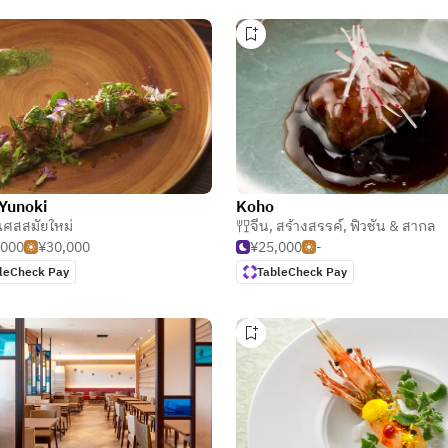
Yunoki
Koho
งเศสสมัยใหม่
,
อาหารเกียวโต
จีน
,
สร้างสรรค์
,
ฟิวชั่น & สากล
,000
¥30,000
¥25,000
-
leCheck Pay
TableCheck Pay