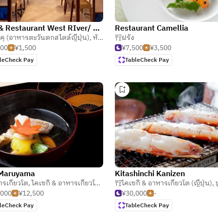
Cafe & Restaurant West RIver/ Hotel Vischio Amagasaki
Restaurant Camellia
คุ (อาหารตะวันตกสไตล์ญี่ปุ่น)
,
ห้องอาหารกึ่งบาร์ & แกสโตร บาร์
ฝรั่ง
,
คาเฟ่ 
500
¥1,500
¥7,500
¥3,500
leCheck Pay
TableCheck Pay
 Maruyama
Kitashinchi Kanizen
ารเกียวโต
,
ญี่ปุ่น
,
ไคเซกิ & อาหารเกียวโต (ญี่ปุ่น)
ไคเซกิ & อาหารเกียวโต (ญี่ปุ่น)
,
ปู 
,000
¥12,500
¥30,000
-
leCheck Pay
TableCheck Pay