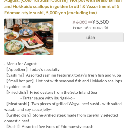
and Hokkaido scallops in golden broth’ & ‘Assortment of 5
Edomae-style sushi’, 5,000 yen (excluding tax)
⇒
¥ 5,500
¥ 6,000
(รวมค่าบริการและภาษี)
เลือก
~Menu for August~
【Appetizer】Today’s specialty
【Sashimi】Assorted sashimi featuring today’s fresh fish and yuba
【Small hot pot】Hot pot with seasonal fish and Hokkaido scallops
in golden broth
【Fried dish】Fried oysters from the Seto Inland Sea
~Tartar sauce with iburigakko~
【Meat sushi】Two pieces of grilled Wagyu beef sushi ~with salted
wasabi and soy sauce jelly~
【Grilled dish】Stone-grilled steak made from carefully selected
domestic beef
【Sushi】Assorted five types of Edomae-style sushi