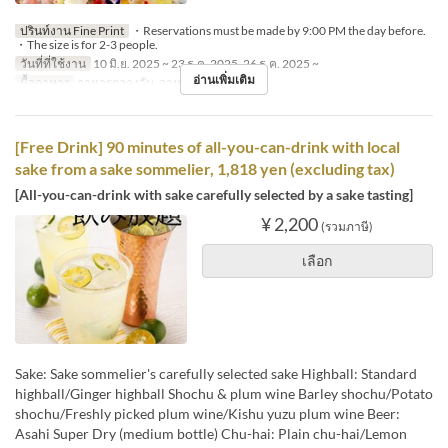
ปรินท์งาน Fine Print
・Reservations must be made by 9:00 PM the day before.
・The size is for 2-3 people.
วันที่ที่ใช้งาน
10 มิ.ย. 2025 ~ 23 ธ.ค. 2025, 26 ธ.ค. 2025 ~
อ่านเพิ่มเติม
มื้ออาหาร
อาหารกลางวัน, อาหารเย็น
[Free Drink] 90 minutes of all-you-can-drink with local
sake from a sake sommelier, 1,818 yen (excluding tax)
[All-you-can-drink with sake carefully selected by a sake tasting]
¥ 2,200
(รวมภาษี)
เลือก
Sake: Sake sommelier's carefully selected sake Highball: Standard
highball/Ginger highball Shochu & plum wine Barley shochu/Potato
shochu/Freshly picked plum wine/Kishu yuzu plum wine Beer:
Asahi Super Dry (medium bottle) Chu-hai: Plain chu-hai/Lemon