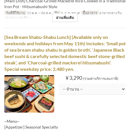
[Main Dish] Charcoal-Grilled Mackerel Rice Cooked in a Traditional
Iron Pot - Hitsumabushi Style
วันที่ที่ใช้งาน
11 พ.ค. ~ 06 ส.ค.
วัน
จ, อ, พ, พฤ, ศ
มื้ออาหาร
อาหารกลางวัน
อ่านเพิ่มเติม
จำกัดการสั่งซื้อ
1 ~
[Sea Bream Shabu-Shabu Lunch] (Available only on
weekends and holidays from May 11th) Includes: 'Small pot
of sea bream shabu-shabu in golden broth', 'Japanese Black
beef sushi & carefully selected domestic beef stone-grilled
steak', and 'Charcoal-grilled mackerel hitsumabushi'.
Special weekday price: 2,480 yen.
¥ 3,290
(รวมค่าบริการและภาษี)
~Menu~
[Appetizer] Seasonal Specialty