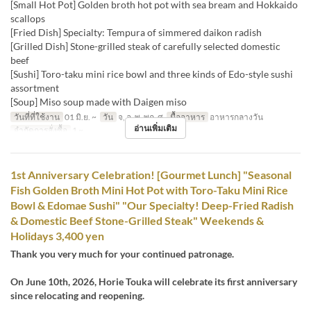
[Small Hot Pot] Golden broth hot pot with sea bream and Hokkaido
scallops
[Fried Dish] Specialty: Tempura of simmered daikon radish
[Grilled Dish] Stone-grilled steak of carefully selected domestic
beef
[Sushi] Toro-taku mini rice bowl and three kinds of Edo-style sushi
assortment
[Soup] Miso soup made with Daigen miso
วันที่ที่ใช้งาน
01 มิ.ย. ~
วัน
จ, อ, พ, พฤ, ศ
มื้ออาหาร
อาหารกลางวัน
อ่านเพิ่มเติม
จำกัดการสั่งซื้อ
1 ~
1st Anniversary Celebration! [Gourmet Lunch] "Seasonal
Fish Golden Broth Mini Hot Pot with Toro-Taku Mini Rice
Bowl & Edomae Sushi" "Our Specialty! Deep-Fried Radish
& Domestic Beef Stone-Grilled Steak" Weekends &
Holidays 3,400 yen
Thank you very much for your continued patronage.
On June 10th, 2026, Horie Touka will celebrate its first anniversary
since relocating and reopening.