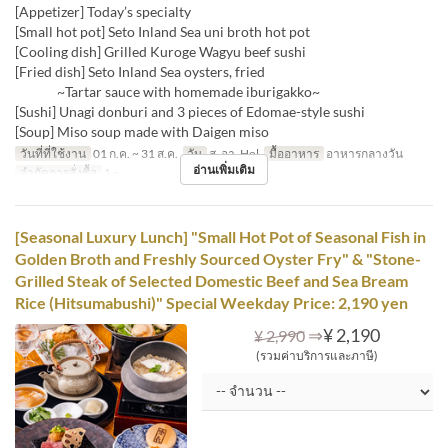
[Appetizer] Today’s specialty
[Small hot pot] Seto Inland Sea uni broth hot pot
[Cooling dish] Grilled Kuroge Wagyu beef sushi
[Fried dish] Seto Inland Sea oysters, fried
~Tartar sauce with homemade iburigakko~
[Sushi] Unagi donburi and 3 pieces of Edomae-style sushi
[Soup] Miso soup made with Daigen miso
วันที่ที่ใช้งาน
01 ก.ค. ~ 31 ส.ค.
วัน
ส, อา, Hol
มื้ออาหาร
อาหารกลางวัน
อ่านเพิ่มเติม
จำกัดการสั่งซื้อ
1 ~
[Seasonal Luxury Lunch] "Small Hot Pot of Seasonal Fish in
Golden Broth and Freshly Sourced Oyster Fry" & "Stone-
Grilled Steak of Selected Domestic Beef and Sea Bream
Rice (Hitsumabushi)" Special Weekday Price: 2,190 yen
⇒
¥ 2,190
¥ 2,990
(รวมค่าบริการและภาษี)