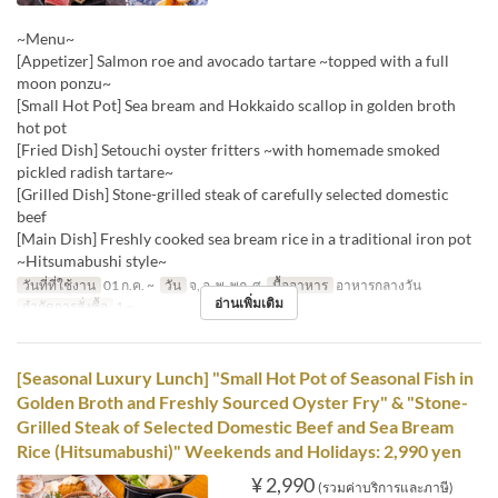
~Menu~
[Appetizer] Salmon roe and avocado tartare ~topped with a full
moon ponzu~
[Small Hot Pot] Sea bream and Hokkaido scallop in golden broth
hot pot
[Fried Dish] Setouchi oyster fritters ~with homemade smoked
pickled radish tartare~
[Grilled Dish] Stone-grilled steak of carefully selected domestic
beef
[Main Dish] Freshly cooked sea bream rice in a traditional iron pot
~Hitsumabushi style~
วันที่ที่ใช้งาน
01 ก.ค. ~
วัน
จ, อ, พ, พฤ, ศ
มื้ออาหาร
อาหารกลางวัน
อ่านเพิ่มเติม
จำกัดการสั่งซื้อ
1 ~
[Seasonal Luxury Lunch] "Small Hot Pot of Seasonal Fish in
Golden Broth and Freshly Sourced Oyster Fry" & "Stone-
Grilled Steak of Selected Domestic Beef and Sea Bream
Rice (Hitsumabushi)" Weekends and Holidays: 2,990 yen
¥ 2,990
(รวมค่าบริการและภาษี)