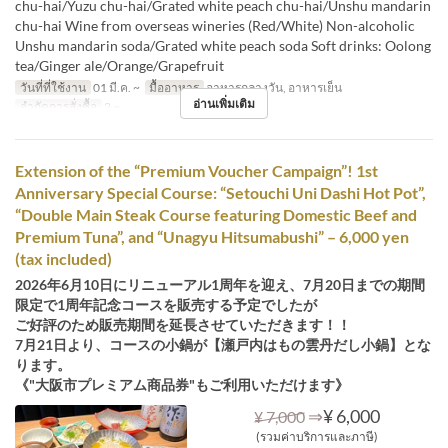
chu-hai/Yuzu chu-hai/Grated white peach chu-hai/Unshu mandarin
chu-hai Wine from overseas wineries (Red/White) Non-alcoholic
Unshu mandarin soda/Grated white peach soda Soft drinks: Oolong
tea/Ginger ale/Orange/Grapefruit
วันที่ที่ใช้งาน
01 มี.ค. ~
มื้ออาหาร
อาหารกลางวัน, อาหารเย็น
อ่านเพิ่มเติม
จำกัดการสั่งซื้อ
2 ~
Extension of the “Premium Voucher Campaign”! 1st
Anniversary Special Course: “Setouchi Uni Dashi Hot Pot”,
“Double Main Steak Course featuring Domestic Beef and
Premium Tuna”, and “Unagyu Hitsumabushi” – 6,000 yen
(tax included)
2026年6月10日にリニューアル1周年を迎え、7月20日までの期間
限定で1周年記念コースを販売する予定でしたが
ご好評のため販売期間を延長させていただきます！！
7月21日より、コースの小鍋が【瀬戸内はもの雲丹だし小鍋】とな
ります。
《"大阪市プレミアム商品券"もご利用いただけます》
⇒
¥ 6,000
¥ 7,000
(รวมค่าบริการและภาษี)