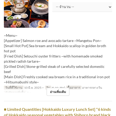
~Menu~
[Appetizer] Salmon roe and avocado tartare ~Mangetsu Pon~
[Small Hot Pot] Sea bream and Hokkaido scallop in golden broth
hot pot
[Fried Dish] Setouchi oyster fritters ~with homemade smoked
pickled radish tartare~
[Grilled Dish] Stone-grilled steak of carefully selected domestic
beef
[Main Dish] Freshly cooked sea bream rice in a traditional iron pot
~Hitsumabushi style~
วันที่ที่ใช้งาน
10 มิ.ย. 2025 ~
วัน
ส, อา, Hol
มื้ออาหาร
อาหารกลางวัน
อ่านเพิ่มเติม
จำกัดการสั่งซื้อ
1 ~
■ Limited Quantities [Hokkaido Luxury Lunch Set] "6 kinds
of Hokkaido seasonal vegetables with Shihoro brand black