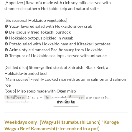
[Appetizer] Raw tofu made with rich soy milk ~served with
simmered southern Hokkaido kelp and natural salt~
[Six seasonal Hokkaido vegetables]
❶ Yuzu-flavored salad with Hokkaido snow crab
❷ Deliciously fried Tokachi burdock
❸ Hokkaido octopus pickled in wasabi
❹ Potato salad with Hokkaido ham and Kitaakari potatoes
❺ Arima-style simmered Pacific saury from Hokkaido
❻ Tempura of Hokkaido scallops ~served with uni sauce~
[Grilled dish] Stone-grilled steak of Shiroishi Black Beef, a
Hokkaido-branded beef
[Main course] Freshly cooked rice with autumn salmon and salmon
roe
[Soup] Miso soup made with Ogen miso
วันที่ที่ใช้งาน
24 เม.ย. ~
วัน
ส, อา, Hol
มื้ออาหาร
อาหารกลางวัน
อ่านเพิ่มเติม
จำกัดการสั่งซื้อ
1 ~
Weekdays only! [Wagyu Hitsumabushi Lunch] "Kuroge
Wagyu Beef Kamameshi (rice cooked in a pot)