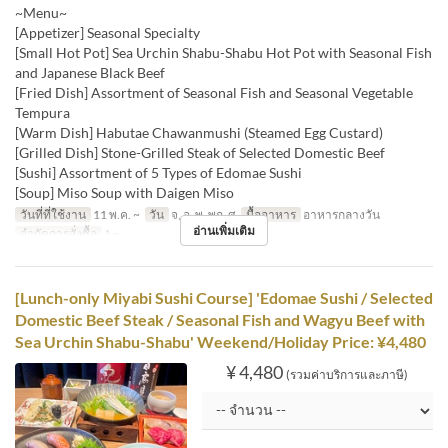
~Menu~
[Appetizer] Seasonal Specialty
[Small Hot Pot] Sea Urchin Shabu-Shabu Hot Pot with Seasonal Fish
and Japanese Black Beef
[Fried Dish] Assortment of Seasonal Fish and Seasonal Vegetable
Tempura
[Warm Dish] Habutae Chawanmushi (Steamed Egg Custard)
[Grilled Dish] Stone-Grilled Steak of Selected Domestic Beef
[Sushi] Assortment of 5 Types of Edomae Sushi
[Soup] Miso Soup with Daigen Miso
วันที่ที่ใช้งาน
11 พ.ค. ~
วัน
จ, อ, พ, พฤ, ศ
มื้ออาหาร
อาหารกลางวัน
อ่านเพิ่มเติม
จำกัดการสั่งซื้อ
1 ~
[Lunch-only Miyabi Sushi Course] 'Edomae Sushi / Selected
Domestic Beef Steak / Seasonal Fish and Wagyu Beef with
Sea Urchin Shabu-Shabu' Weekend/Holiday Price: ¥4,480
¥ 4,480
(รวมค่าบริการและภาษี)