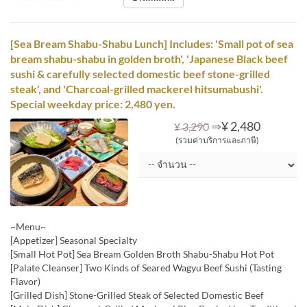
[Sea Bream Shabu-Shabu Lunch] Includes: 'Small pot of sea
bream shabu-shabu in golden broth', 'Japanese Black beef
sushi & carefully selected domestic beef stone-grilled
steak', and 'Charcoal-grilled mackerel hitsumabushi'.
Special weekday price: 2,480 yen.
⇒
¥ 2,480
¥ 3,290
(รวมค่าบริการและภาษี)
~Menu~
[Appetizer] Seasonal Specialty
[Small Hot Pot] Sea Bream Golden Broth Shabu-Shabu Hot Pot
[Palate Cleanser] Two Kinds of Seared Wagyu Beef Sushi (Tasting
Flavor)
[Grilled Dish] Stone-Grilled Steak of Selected Domestic Beef