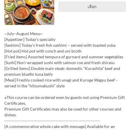
เลือก
~July–August Menu~
[Appetizer] Today’s specialty
[Sashimi] Today’s fresh fish sashimi – served with toasted yuba
[Hot pot] Hot pot with conch and uni broth
[Fried items] Assorted tempura of gurnard and summer vegetables
[Sushi] Nori-wrapped sushi with salmon roe and fresh shirasu
[Grilled items] Double main steak: domestic “Kurashita” beef and
premium bluefin tuna belly
[Meal] Freshly cooked rice with unagi and Kuroge Wagyu beef –
served in the “hitsumabushi” style
※This course can be ordered even by guests not using Premium Gift
Certificates.
Premium Gift Certificates may also be used for other courses and
dishes.
------------------------------------------------------------------
[A commemorative whole cake with message] Available for an