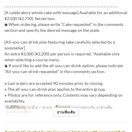
––––––––––––––––––––––––––––––––––––––––––––––––
[A celebratory whole cake with message] Available for an additional
¥2,500 (¥2,750). Serves two.
◆ When ordering, please write “Cake requested” in the comments
section and specify the desired message on the plate.
[All-you-can-drink plan featuring sake carefully selected by a
sommelier]
An extra ¥2,000 (¥2,200) per person is required. *Available only
when selecting a course menu.
◆ If you’d like to add the all-you-can-drink option, please indicate
“All-you-can-drink requested” in the comments section.
※ Last orders are accepted 90 minutes prior to closing.
※ The all-you-can-drink plan applies to the entire group.
※ Photos are for reference only. Contents may vary depending on
availability.
วันที่ที่ใช้งาน
01 มี.ค. ~ 31 ส.ค.
มื้ออาหาร
อาหารกลางวัน, อาหารเย็น
อ่านเพิ่มเติม
จำกัดการสั่งซื้อ
2 ~
August: [Colorful Sushi Course] ‘Hot pot with seasonal fish