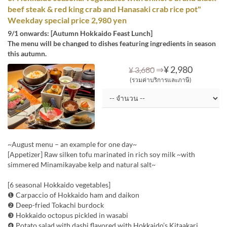
beef steak & red king crab and Hanasaki crab rice pot"
Weekday special price 2,980 yen
9/1 onwards: [Autumn Hokkaido Feast Lunch]
The menu will be changed to dishes featuring ingredients in season
this autumn.
⇒
¥ 2,980
¥ 3,680
(รวมค่าบริการและภาษี)
~August menu – an example for one day~
[Appetizer] Raw silken tofu marinated in rich soy milk ~with
simmered Minamikayabe kelp and natural salt~
[6 seasonal Hokkaido vegetables]
❶ Carpaccio of Hokkaido ham and daikon
❷ Deep-fried Tokachi burdock
❸ Hokkaido octopus pickled in wasabi
❹ Potato salad with dashi flavored with Hokkaido’s Kitaakari