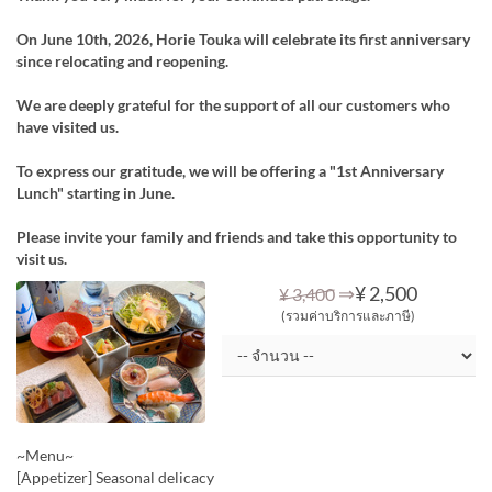
On June 10th, 2026, Horie Touka will celebrate its first anniversary
since relocating and reopening.
We are deeply grateful for the support of all our customers who
have visited us.
To express our gratitude, we will be offering a "1st Anniversary
Lunch" starting in June.
Please invite your family and friends and take this opportunity to
visit us.
⇒
¥ 2,500
¥ 3,400
(รวมค่าบริการและภาษี)
~Menu~
[Appetizer] Seasonal delicacy