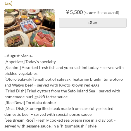
tax)
¥ 5,500
(รวมค่าบริการและภาษี)
เลือก
~August Menu~
[Appetizer] Today’s specialty
[Sashimi] Assorted fresh fish and yuba sashimi today – served with
pickled vegetables
[Otoro Sukiyaki] Small pot of sukiyaki featuring bluefin tuna otoro
and Wagyu beef – served with Kyoto-grown red eggs
[Fried Dish] Fried oysters from the Seto Inland Sea – served with
homemade buri-gakkō tartar sauce
[Rice Bowl] Torotaku donburi
[Meat Dish] Stone-grilled steak made from carefully selected
domestic beef – served with special ponzu sauce
[Sea Bream Rice] Freshly cooked sea bream rice in a clay pot –
served with sesame sauce, in a “hitsumabushi” style