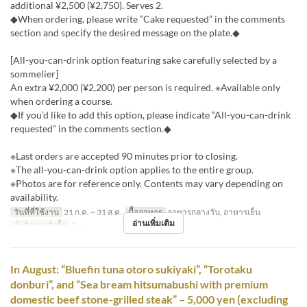
additional ¥2,500 (¥2,750). Serves 2.
◆When ordering, please write “Cake requested” in the comments
section and specify the desired message on the plate.◆
[All-you-can-drink option featuring sake carefully selected by a
sommelier]
An extra ¥2,000 (¥2,200) per person is required. ※Available only
when ordering a course.
◆If you’d like to add this option, please indicate “All-you-can-drink
requested” in the comments section.◆
※Last orders are accepted 90 minutes prior to closing.
※The all-you-can-drink option applies to the entire group.
※Photos are for reference only. Contents may vary depending on
availability.
วันที่ที่ใช้งาน
21 ก.ค. ~ 31 ส.ค.
มื้ออาหาร
อาหารกลางวัน, อาหารเย็น
อ่านเพิ่มเติม
จำกัดการสั่งซื้อ
2 ~
In August: “Bluefin tuna otoro sukiyaki”, “Torotaku
donburi”, and “Sea bream hitsumabushi with premium
domestic beef stone-grilled steak” – 5,000 yen (excluding