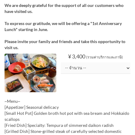
We are deeply grateful for the support of all our customers who
have visited us.
To express our gratitude, we will be offering a "1st Anniversary
Lunch" starting in June.
Please invite your family and friends and take this opportunity to
visit us.
¥ 3,400
(รวมค่าบริการและภาษี)
~Menu~
[Appetizer] Seasonal delicacy
[Small Hot Pot] Golden broth hot pot with sea bream and Hokkaido
scallops
[Fried Dish] Specialty: Tempura of simmered daikon radish
[Grilled Dish] Stone-grilled steak of carefully selected domestic