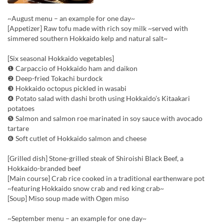
~August menu – an example for one day~
[Appetizer] Raw tofu made with rich soy milk ~served with
simmered southern Hokkaido kelp and natural salt~
[Six seasonal Hokkaido vegetables]
❶ Carpaccio of Hokkaido ham and daikon
❷ Deep-fried Tokachi burdock
❸ Hokkaido octopus pickled in wasabi
❹ Potato salad with dashi broth using Hokkaido’s Kitaakari
potatoes
❺ Salmon and salmon roe marinated in soy sauce with avocado
tartare
❻ Soft cutlet of Hokkaido salmon and cheese
[Grilled dish] Stone-grilled steak of Shiroishi Black Beef, a
Hokkaido-branded beef
[Main course] Crab rice cooked in a traditional earthenware pot
~featuring Hokkaido snow crab and red king crab~
[Soup] Miso soup made with Ogen miso
~September menu – an example for one day~