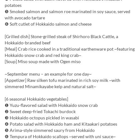
potatoes
❺ Smoked salmon and salmon roe marinated in soy sauce, served
with avocado tartare
❻ Soft cutlet of Hokkaido salmon and cheese
[Grilled dish] Stone-grilled steak of Shirhoro Black Cattle, a
Hokkaido-branded beef
[Meal] Crab rice cooked in a traditional earthenware pot ~featuring
Hokkaido snow crab and red king crab~
[Soup] Miso soup made with Ogen miso
~September menu – an example for one day~
[Appetizer] Raw silken tofu marinated in rich soy milk ~with
simmered Minamikayabe kelp and natural salt~
[6 seasonal Hokkaido vegetables]
❶ Yuzu-flavored salad with Hokkaido snow crab
❷ Sweet deep-fried Tokachi burdock
❸ Hokkaido octopus pickled in wasabi
❹ Potato salad with Hokkaido ham and Kitaakari potatoes
❺ Arima-style simmered saury from Hokkaido
❻ Tempura of Hokkaido scallops ~served with uni sauce~