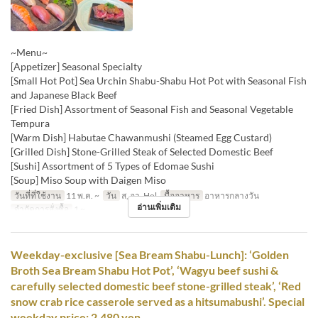
~Menu~
[Appetizer] Seasonal Specialty
[Small Hot Pot] Sea Urchin Shabu-Shabu Hot Pot with Seasonal Fish
and Japanese Black Beef
[Fried Dish] Assortment of Seasonal Fish and Seasonal Vegetable
Tempura
[Warm Dish] Habutae Chawanmushi (Steamed Egg Custard)
[Grilled Dish] Stone-Grilled Steak of Selected Domestic Beef
[Sushi] Assortment of 5 Types of Edomae Sushi
[Soup] Miso Soup with Daigen Miso
วันที่ที่ใช้งาน
11 พ.ค. ~
วัน
ส, อา, Hol
มื้ออาหาร
อาหารกลางวัน
อ่านเพิ่มเติม
จำกัดการสั่งซื้อ
1 ~
Weekday-exclusive [Sea Bream Shabu-Lunch]: ‘Golden
Broth Sea Bream Shabu Hot Pot’, ‘Wagyu beef sushi &
carefully selected domestic beef stone-grilled steak’, ‘Red
snow crab rice casserole served as a hitsumabushi’. Special
weekday price: 2,480 yen.