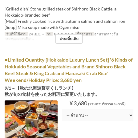
[Grilled dish] Stone-grilled steak of Shirhoro Black Cattle, a
Hokkaido-branded beef
[Meal] Freshly cooked rice with autumn salmon and salmon roe
[Soup] Miso soup made with Ogen miso
วันที่ที่ใช้งาน
24 เม.ย. ~
วัน
จ, อ, พ, พฤ, ศ
มื้ออาหาร
อาหารกลางวัน
อ่านเพิ่มเติม
จำกัดการสั่งซื้อ
1 ~
■Limited Quantity [Hokkaido Luxury Lunch Set] '6 Kinds of
Hokkaido Seasonal Vegetables and Brand Shihoro Black
Beef Steak & King Crab and Hanasaki Crab Rice'
Weekend/Holiday Price: 3,680 yen
9/1～【秋の北海道贅尽くしランチ】
秋が旬の食材を使ったお料理に変更いたします。
¥ 3,680
(รวมค่าบริการและภาษี)