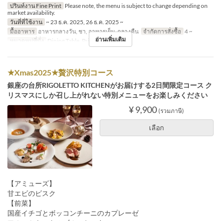
ปรินท์งาน Fine Print
Please note, the menu is subject to change depending on
market availability.
วันที่ที่ใช้งาน
~ 23 ธ.ค. 2025, 26 ธ.ค. 2025 ~
มื้ออาหาร
อาหารกลางวัน, ชา, อาหารเย็น, กลางคืน
จำกัดการสั่งซื้อ
4 ~
อ่านเพิ่มเติม
หมวดหมู่ที่นั่ง
Dining Table, Private room
★Xmas2025★贅沢特別コース
銀座の台所RIGOLETTO KITCHENがお届けする2日間限定コース ク
リスマスにしか召し上がれない特別メニューをお楽しみください
¥ 9,900
(รวมภาษี)
เลือก
【アミューズ】
甘エビのビスク
【前菜】
国産イチゴとボッコンチーニのカプレーゼ