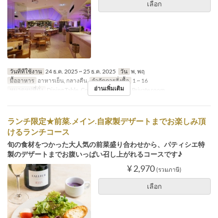
เลือก
วันที่ที่ใช้งาน
24 ธ.ค. 2025 ~ 25 ธ.ค. 2025
วัน
พ, พฤ
มื้ออาหาร
อาหารเย็น, กลางคืน
จำกัดการสั่งซื้อ
1 ~ 16
อ่านเพิ่มเติม
หมวดหมู่ที่นั่ง
Dining Table, Counter Table, Bar , Private room
ランチ限定★前菜.メイン.自家製デザートまでお楽しみ頂
けるランチコース
旬の食材をつかった大人気の前菜盛り合わせから、パティシエ特
製のデザートまでお腹いっぱい召し上がれるコースです♪
¥ 2,970
(รวมภาษี)
เลือก