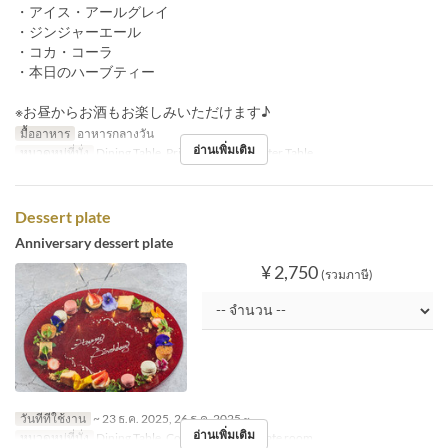
・アイス・アールグレイ
・ジンジャーエール
・コカ・コーラ
・本日のハーブティー
※お昼からお酒もお楽しみいただけます♪
มื้ออาหาร
อาหารกลางวัน
อ่านเพิ่มเติม
หมวดหมู่ที่นั่ง
Dining Table, Private room, Counter Table
Dessert plate
Anniversary dessert plate
¥ 2,750
(รวมภาษี)
วันที่ที่ใช้งาน
~ 23 ธ.ค. 2025, 26 ธ.ค. 2025 ~
อ่านเพิ่มเติม
หมวดหมู่ที่นั่ง
Dining Table, Counter Table, Private room