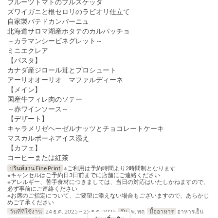
フルーツトマトのブルスケッタ
ズワイガニと根セロリのラビオリ仕立て
自家製パテドカンパーニュ
北海道サロマ湖産ホタテのカルパッチョ
～カラマンシービネグレット～
ミニエクレア
【パスタ】
カナダ産ジロール茸とプロシュート
アーリオオーリオ マファルディーネ
【メイン】
国産牛フィレ肉のソテー
～赤ワインソース～
【デザート】
キャラメリゼヘーゼルナッツとチョコレートケーキ
マスカルポーネアイス添え
【カフェ】
コーヒーまたは紅茶
ปรินท์งาน Fine Print
※ご利用は予約時間より2時間制となります
※キャンセルはご予約日3日前までに店舗にご連絡ください
※アレルギー、苦手食材につきましては、当日の対応はいたしかねますので、
必ず事前にご連絡ください
※お席のご指定について、ご要望に添えない場合もございますので、あらかじ
めご了承ください
วันที่ที่ใช้งาน
24 ธ.ค. 2025 ~ 25 ธ.ค. 2025
วัน
พ, พฤ
มื้ออาหาร
อาหารเย็น