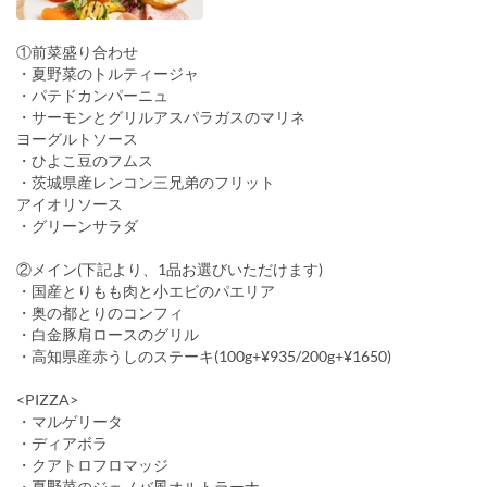
①前菜盛り合わせ
・夏野菜のトルティージャ
・パテドカンパーニュ
・サーモンとグリルアスパラガスのマリネ
ヨーグルトソース
・ひよこ豆のフムス
・茨城県産レンコン三兄弟のフリット
アイオリソース
・グリーンサラダ
②メイン(下記より、1品お選びいただけます)
・国産とりもも肉と小エビのパエリア
・奥の都とりのコンフィ
・白金豚肩ロースのグリル
・高知県産赤うしのステーキ(100g+¥935/200g+¥1650)
<PIZZA>
・マルゲリータ
・ディアボラ
・クアトロフロマッジ
・夏野菜のジェノバ風オルトラーナ