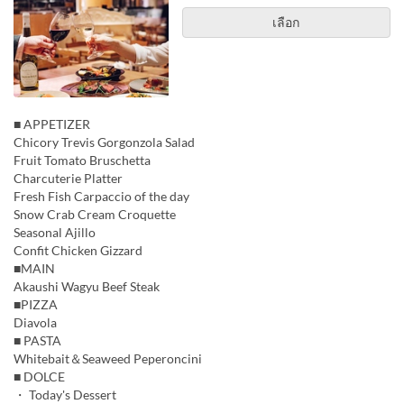
เลือก
■ APPETIZER
Chicory Trevis Gorgonzola Salad
Fruit Tomato Bruschetta
Charcuterie Platter
Fresh Fish Carpaccio of the day
Snow Crab Cream Croquette
Seasonal Ajillo
Confit Chicken Gizzard
■MAIN
Akaushi Wagyu Beef Steak
■PIZZA
Diavola
■ PASTA
Whitebait＆Seaweed Peperoncini
■ DOLCE
・ Today's Dessert