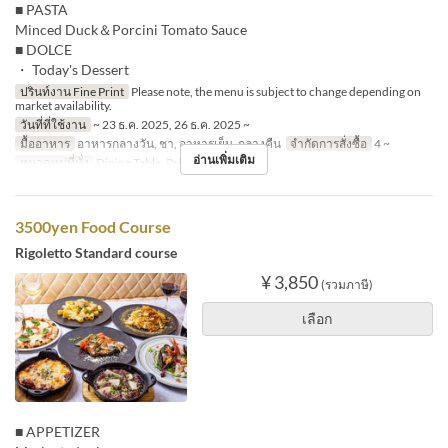
■ PASTA
Minced Duck＆Porcini Tomato Sauce
■ DOLCE
・ Today's Dessert
ปรินท์งาน Fine Print
Please note, the menu is subject to change depending on
market availability.
วันที่ที่ใช้งาน
~ 23 ธ.ค. 2025, 26 ธ.ค. 2025 ~
มื้ออาหาร
อาหารกลางวัน, ชา, อาหารเย็น, กลางคืน
จำกัดการสั่งซื้อ
4 ~
อ่านเพิ่มเติม
หมวดหมู่ที่นั่ง
Dining Table, Private room
3500yen Food Course
Rigoletto Standard course
¥ 3,850
(รวมภาษี)
เลือก
■ APPETIZER