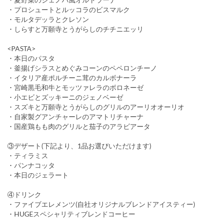
・プロシュートとルッコラのビスマルク
・モルタデッラとクレソン
・しらすと万願寺とうがらしのチチニエッリ
<PASTA>
・本日のパスタ
・釜揚げシラスとめぐみコーンのペペロンチーノ
・イタリア産ポルチーニ茸のカルボナーラ
・宮崎黒毛和牛とモッツァレラのボロネーゼ
・小エビとズッキーニのジェノベーゼ
・スズキと万願寺とうがらしのグリルのアーリオオーリオ
・自家製グアンチャーレのアマトリチャーナ
・国産鶏もも肉のグリルと茄子のアラビアータ
③デザート(下記より、1品お選びいただけます)
・ティラミス
・パンナコッタ
・本日のジェラート
④ドリンク
・ファイブエレメンツ(自社オリジナルブレンドアイスティー)
・HUGEスペシャリティブレンドコーヒー