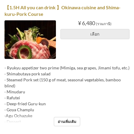
【1.5H All you can drink 】Okinawa cuisine and Shima-
kuru-Pork Course
¥ 6,480
(รวมภาษี)
เลือก
- Ryukyu appetizer two prime (Mimiga, sea grapes, Jimami tofu, etc.)
· Shimabutaya pork salad
· Steamed Pork set (150 g of meat, seasonal vegetables, bamboo
blind)
· Minudaru
· Rafutei
· Deep-fried Guru-kun
· Goya Champlu
·Agu Ochazuke
· Dessert
อ่านเพิ่มเติม