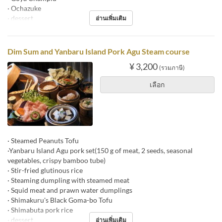
· Ochazuke
· dessert
อ่านเพิ่มเติม
Dim Sum and Yanbaru Island Pork Agu Steam course
¥ 3,200
(รวมภาษี)
เลือก
· Steamed Peanuts Tofu
·Yanbaru Island Agu pork set(150 g of meat, 2 seeds, seasonal
vegetables, crispy bamboo tube)
· Stir-fried glutinous rice
· Steaming dumpling with steamed meat
· Squid meat and prawn water dumplings
· Shimakuru's Black Goma-bo Tofu
· Shimabuta pork rice
· dessert
อ่านเพิ่มเติม