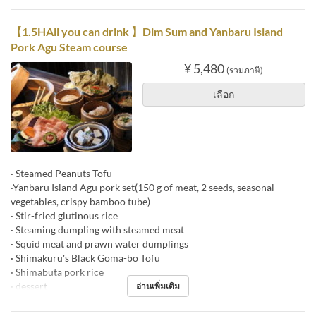
【1.5HAll you can drink 】Dim Sum and Yanbaru Island
Pork Agu Steam course
¥ 5,480
(รวมภาษี)
เลือก
· Steamed Peanuts Tofu
·Yanbaru Island Agu pork set(150 g of meat, 2 seeds, seasonal
vegetables, crispy bamboo tube)
· Stir-fried glutinous rice
· Steaming dumpling with steamed meat
· Squid meat and prawn water dumplings
· Shimakuru's Black Goma-bo Tofu
· Shimabuta pork rice
· dessert
อ่านเพิ่มเติม