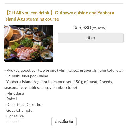
【2H All you can drink 】Okinawa cuisine and Yanbaru
Island Agu steaming course
¥ 5,980
(รวมภาษี)
เลือก
- Ryukyu appetizer two prime (Mimiga, sea grapes, Jimami tofu, etc.)
· Shimabutaya pork salad
· Yanbaru island Agu pork steamed set (150 g of meat, 2 seeds,
seasonal vegetables, crispy bamboo tube)
· Minudaru
· Raftei
· Deep-fried Guru-kun
· Goya Champlu
· Ochazuke
· dessert
อ่านเพิ่มเติม