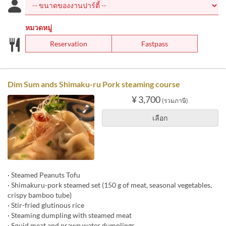
หมวดหมู่
Reservation
Fastpass
Dim Sum ands Shimaku-ru Pork steaming course
¥ 3,700
(รวมภาษี)
เลือก
· Steamed Peanuts Tofu
· Shimakuru-pork steamed set (150 g of meat, seasonal vegetables,
crispy bamboo tube)
· Stir-fried glutinous rice
· Steaming dumpling with steamed meat
· Squid meat and prawn water dumplings