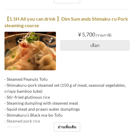
【1.5H All you can drink 】Dim Sum ands Shimaku-ru Pork
steaming course
¥ 5,700
(รวมภาษี)
เลือก
· Steamed Peanuts Tofu
· Shimakuru-pork steamed set (150 g of meat, seasonal vegetables,
crispy bamboo tube)
· Stir-fried glutinous rice
· Steaming dumpling with steamed meat
· Squid meat and prawn water dumplings
· Shimakuru's Black ma-bo Tofu
· Steamed pork rice
· dessert
อ่านเพิ่มเติม