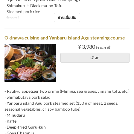
· Shimakuru's Black ma-bo Tofu
· Steamed pork rice
·dessert
อ่านเพิ่มเติม
Okinawa cuisine and Yanbaru Island Agu steaming course
¥ 3,980
(รวมภาษี)
เลือก
- Ryukyu appetizer two prime (Mimiga, sea grapes, Jimami tofu, etc.)
· Shimabutaya pork salad
· Yanbaru island Agu pork steamed set (150 g of meat, 2 seeds,
seasonal vegetables, crispy bamboo tube)
· Minudaru
· Raftei
· Deep-fried Guru-kun
· Goya Champlu