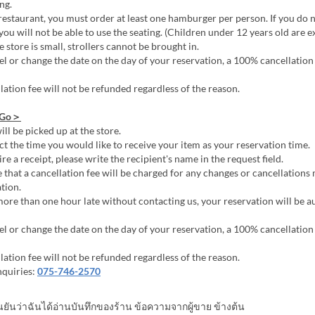
ng.
restaurant, you must order at least one hamburger per person. If you do 
ou will not be able to use the seating. (Children under 12 years old are 
 store is small, strollers cannot be brought in.
el or change the date on the day of your reservation, a 100% cancellation 
lation fee will not be refunded regardless of the reason.
 Go＞
ll be picked up at the store.
ct the time you would like to receive your item as your reservation time.
re a receipt, please write the recipient's name in the request field.
 that a cancellation fee will be charged for any changes or cancellations
tion.
more than one hour late without contacting us, your reservation will be a
el or change the date on the day of your reservation, a 100% cancellation 
lation fee will not be refunded regardless of the reason.
nquiries:
075-746-2570
นยันว่าฉันได้อ่านบันทึกของร้าน ข้อความจากผู้ขาย ข้างต้น