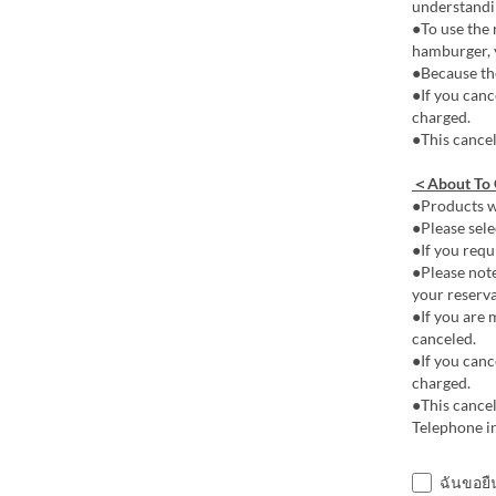
understandi
●To use the 
hamburger, y
●Because the
●If you canc
charged.
●This cancel
＜About To
●Products wi
●Please sele
●If you requi
●Please note
your reserva
●If you are 
canceled.
●If you canc
charged.
●This cancel
Telephone i
ฉันขอยื