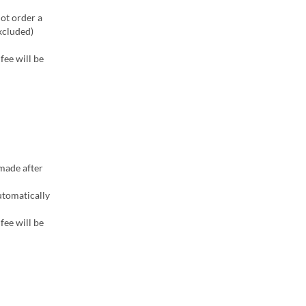
not order a
excluded)
fee will be
 made after
utomatically
fee will be