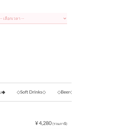
u◆
◇Soft Drinks◇
◇Beer◇
◇Japanese Sake◇
¥ 4,280
(รวมภาษี)