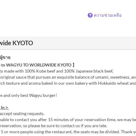
ความช่วยเหลือ
ldwide KYOTO
ู้ขาย
 to WAGYU TO WORLDWIDE KYOTO 】
ty made with 100% Kobe beef and 100% Japanese black beef,
 original sauce that pursues an exquisite balance of umami, sweetness, a
rich texture and aroma baked in our own bakery with Hokkaido wheat an
ne and only best Wagyu burger!
 In＞
accept seating requests.
nable to contact you after 15 minutes of your reservation time, we may b
reservation, so please be sure to contact us if you are late.
e 5 or more people using the restaurant, the seats may be divided. Thank 