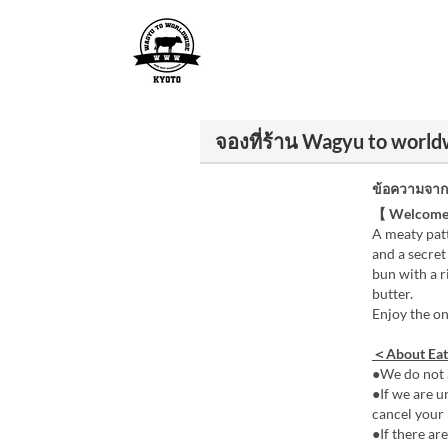
จองที่ร้าน Wagyu to wor
ข้อความจากผ
【 Welcome
A meaty pat
and a secret
bun with a 
butter.
Enjoy the o
＜About Eat
●We do not 
●If we are u
cancel your 
●If there ar