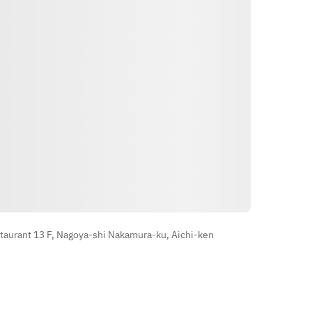
です。 
・〆の一品
＋60g    【180g】　　¥9,240
・鰹と昆布の一番だし
＋120g  【240g】       ¥12,430
・デザート
ご要望のお客様はお申し付けくださ
・食後のカフェ
い。
【オプション】
メッセージプレート
〜季節のフルーツとアイスの特製デ
ザートプレート〜　　¥2,200
メインをフィレステーキに変
更　　　　　　　　　¥2,200
メインをシャトーブリアンに変
วิธีการ
更　　　　　　　　¥3;850
メインを60g増
量　　　　　　　　　　　　　　　
taurant 13 F, Nagoya-shi Nakamura-ku, Aichi-ken
¥2,640
飲み放題120分（Lo90
分）　　　　　　　　　　¥4,000