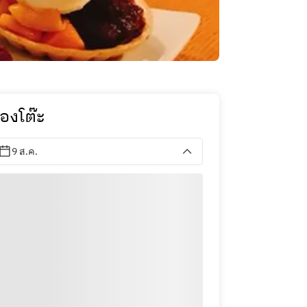
องโต๊ะ
9 ส.ค.