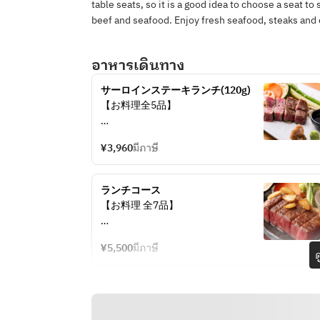
table seats, so it is a good idea to choose a seat 
beef and seafood. Enjoy fresh seafood, steaks and 
อาหารเดินทาง
サーロインステーキランチ(120g) 
【お料理全5品】
ずわい蟹のサラダ
¥3,960
มีภาษี
特選サーロインステーキ120g
白米
鰹と昆布の一番出汁
ランチコース　
デザート
【お料理 全7品】
【オプション】
・ずわい蟹のサラダ
メッセージプレート
¥5,500
มีภาษี
・本日の巻物
ด
〜季節のフルーツとアイスの特製デ
・本日の海鮮焼
ザートプレート〜　　¥2,200
・特選サーロインステーキ
・白米
サーロインステーキ60g単位で増量
・鰹と昆布の一番だし