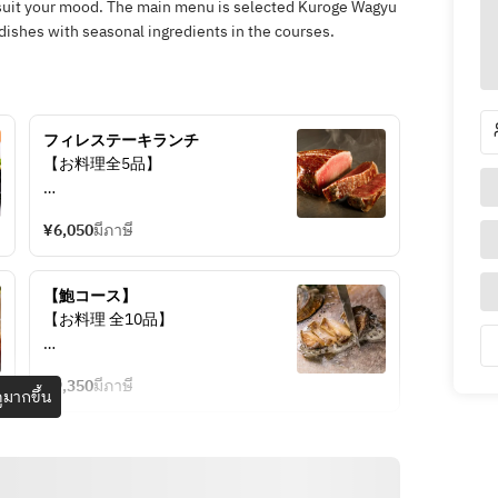
to suit your mood. The main menu is selected Kuroge Wagyu
dishes with seasonal ingredients in the courses.
フィレステーキランチ　
【お料理全5品】
ずわい蟹のサラダ
¥6,050
มีภาษี
特選フィレステーキ(120g)
白米
鰹と昆布の一番出汁
【鮑コース】
デザート
【お料理 全10品】
【オプション】
・ズワイ蟹と蟹味噌のサラダ
メッセージプレート
¥9,350
มีภาษี
・本日の巻物
ูมากขึ้น
〜季節のフルーツとアイスの特製デ
・本日の海鮮焼
ザートプレート〜　　¥2,200
・おすすめの一品
・鮑の鉄板焼
フィレステーキ60g単品で増量可能
・愛知牛サーロインステーキ