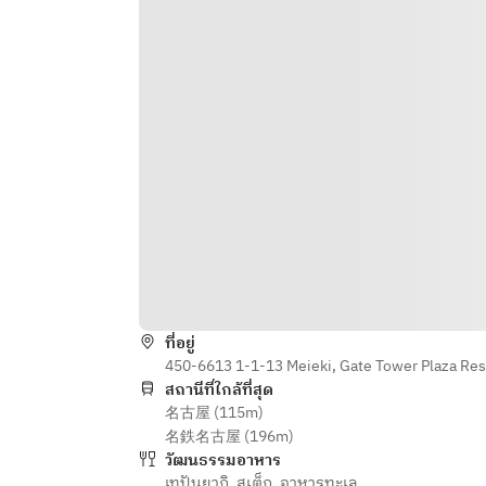
可能です。 
・デザート
ご要望のお客様はお申し付けくださ
い。
【オプション】
メッセージプレート
〜季節のフルーツとアイスの特製デ
ザートプレート〜　　¥2,200
メインをフィレステーキに変
更　　　　　　　　　¥2,200
メインをシャトーブリアンに変
更　　　　　　　　¥3;850
メインを60g増
量　　　　　　　　　　　　　　　
¥2,640
ที่อยู่
450-6613 1-1-13 Meieki, Gate Tower Plaza Res
สถานีที่ใกล้ที่สุด
名古屋 (115m)
名鉄名古屋 (196m)
วัฒนธรรมอาหาร
เทปันยากิ
,
สเต็ก
,
อาหารทะเล