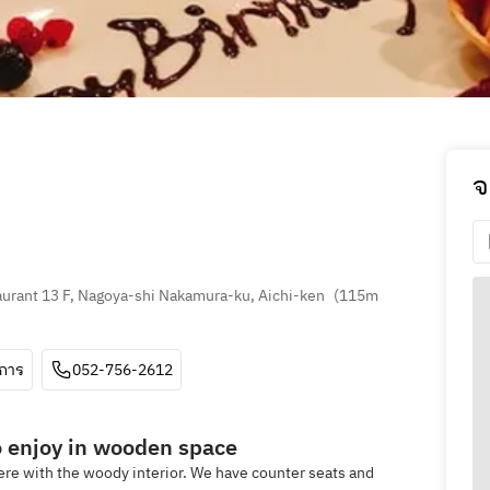
จ
urant 13 F, Nagoya-shi Nakamura-ku, Aichi-ken
(
115m 
ีการ
052-756-2612
 enjoy in wooden space
re with the woody interior. We have counter seats and