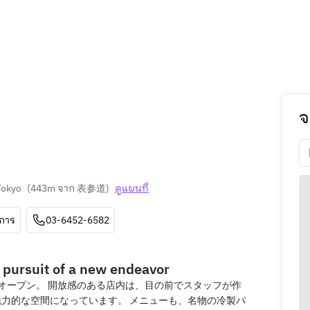
จ
Tokyo
(
443m จาก 表参道
)
ดูแผนที่
ีการ
03-6452-6582
 pursuit of a new endeavor
オープン。 開放感のある店内は、目の前でスタッフが作
力的な空間になっています。 メニューも、名物の冷製パ