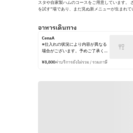
スタや自家製ハムのコースをご用意しています。 さら
を試す”場であり、まだ見ぬ新メニ
อาหารเดินทาง
CenaA
※仕入れの状況により内容が異なる
場合がございます。予めご了承くだ
さい。
¥8,800
ค่าบริการยังไม่รวม / รวมภาษี
※別途サービス料10%を頂戴してお
ります。