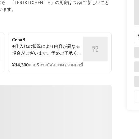
、「TESTKITCHEN H」の厨房はつねに“新しいこと
ューが生まれています。
CenaB
※仕入れの状況により内容が異なる
場合がございます。予めご了承くだ
さい。
¥14,300
ค่าบริการยังไม่รวม / รวมภาษี
※別途サービス料10%を頂戴してお
ります。