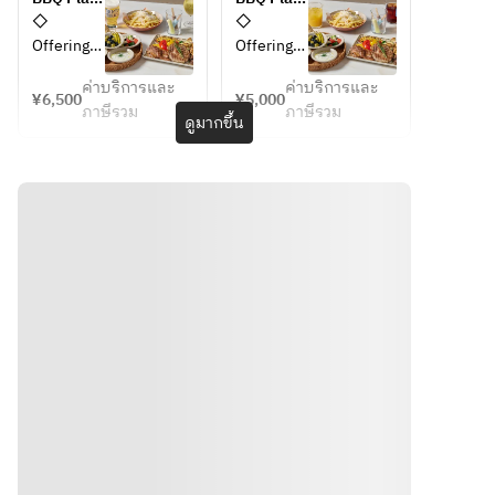
appetizer
appetizer
(unlimited 
(unlimited 
◇ 
◇ 
s/Pita set)
s/Pita set)
alcohol + 
soft 
Offerings 
Offerings 
- Pita 
- Pita 
soft 
drinks)
until 7/14 
until 7/14 
bread
bread
drinks)
ค่าบริการและ
ค่าบริการและ
¥6,500
¥5,000
- Two 
- Two 
ภาษีรวม
ภาษีรวม
APPETIZE
APPETIZE
ดูมากขึ้น
types of 
types of 
R 
R 
today’s 
today’s 
(Assorted 
(Assorted 
dips
dips
dips)  
dips)  
- Olives 
- Olives 
- Pita 
- Pita 
and 
and 
bread  
bread  
gindija
gindija
- 
- 
- Greek 
- Greek 
Hummus  
Hummus  
salad
salad
- Olives & 
- Olives & 
chili  
chili  
BBQ 
BBQ 
- Greek 
- Greek 
(Assorted 
(Assorted 
yogurt  
yogurt  
meats, 
meats, 
- 
- 
vegetable
vegetable
Skordalia  
Skordalia  
s, and 
s, and 
seafood)
seafood)
SALAD & 
SALAD & 