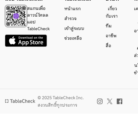
lamb 
pork 
■ Drink 
Menu
shoulder, 
shoulder, 
สแกนเพื่อ
หน้าแรก
เกี่ยว
เ
Menu
beef 
lamb 
ดาวน์โหลด
กับเรา
สำรวจ
Soft 
short rib  
shoulder, 
แอป
Beer
Drinks
ทีม
- 
beef 
เข้าสู่ระบบ
TableCheck
อ
- Asahi 
- Orange 
Assorted 
harami  
อาชีพ
ช่วยเหลือ
Super Dry 
juice / 
vegetable
- 
สื่อ
/ Asahi 
Jasmine 
s: 
Assorted 
Black 
tea / Iced 
zucchini, 
vegetable
ส่
Draft / 
coffee / 
sweet 
s: 
น
Peroni
Tropical 
potato, 
zucchini, 
ช
juice
bell 
sweet 
Wine
pepper, 
potato, 
- 3 types 
mushroo
bell 
of white 
ms  
peppers, 
© 2025 TableCheck Inc.
wine / 3 
mushroo
สงวนสิทธิ์ทุกประการ
types of 
Drink 
ms  
red wine / 
Menu  
1 type of 
Beer  
Drink 
rosé wine 
Asahi 
Menu 
/ 1 type of 
Super Dry 
(Beverage