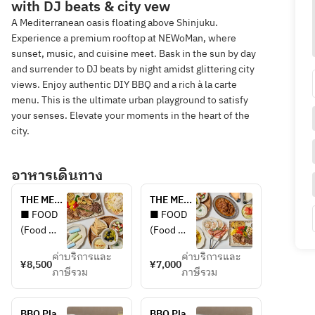
with DJ beats & city vew
A Mediterranean oasis floating above Shinjuku.
Experience a premium rooftop at NEWoMan, where
sunset, music, and cuisine meet. Bask in the sun by day
and surrender to DJ beats by night amidst glittering city
views. Enjoy authentic DIY BBQ and a rich à la carte
menu. This is the ultimate urban playground to satisfy
your senses. Elevate your moments in the heart of the
city.
อาหารเดินทาง
THE MED 
THE MED 
TERRACE 
TERRACE 
■ FOOD 
■ FOOD 
COURSE 
COURSE 
(Food 
(Food 
(unlimited 
(unlimited 
Menu)
Menu)
alcohol + 
soft 
ค่าบริการและ
ค่าบริการและ
¥8,500
¥7,000
soft 
drinks)
ภาษีรวม
ภาษีรวม
APPETIZE
APPETIZE
drinks)
R 
R 
(Assorted 
(Assorted 
BBQ Plan 
BBQ Plan 