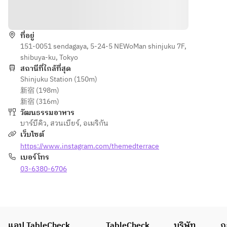
- Lamb 
- Lamb 
SIDE 
SIDE 
วิธีการ
shoulder 
shoulder 
DISHES  
(Salads 
/ Beef top 
/ Beef 
- Greek 
and side 
round / 
sirloin / 
ที่อยู่
salad 
dishes)  
Shrimp / 
151-0051 sendagaya, 5-24-5 NEWoMan shinjuku 7F,
Shrimp / 
with feta 
- Greek 
Scallops
shibuya-ku, Tokyo
Scallops
and 
salad 
สถานีที่ใกล้ที่สุด
olives  
with feta 
Shinjuku Station (150m)
MAIN
MAIN
- Truffle-
and 
新宿 (198m)
- Pulled 
- Pulled 
flavored 
olives  
新宿 (316m)
pork 
pork 
cheesy 
- Truffle-
วัฒนธรรมอาหาร
waffle 
waffle 
French 
flavored 
บาร์บีคิว
,
สวนเบียร์
,
อเมริกัน
sandwich
sandwich
fries  
cheesy 
เว็บไซต์
French 
https://www.instagram.com/themedterrace
SWEET
SWEET
Grilled 
fries  
เบอร์โทร
- 
- Profit 
Set  
Profiterol
03-6380-6706
rolls with 
- 
Grilled 
es with 
today’s 
Assorted 
Set  
today’s 
fruit 
meats: 
- 
fruit 
sauce
pork 
Assorted 
sauce
shoulder, 
meats: 
แอป TableCheck
TableCheck
■ Drink 
บริษัท
ก