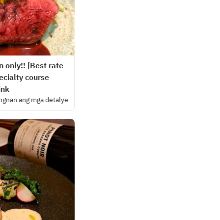
 only!! [Best rate
cialty course
ink
ngnan ang mga detalye