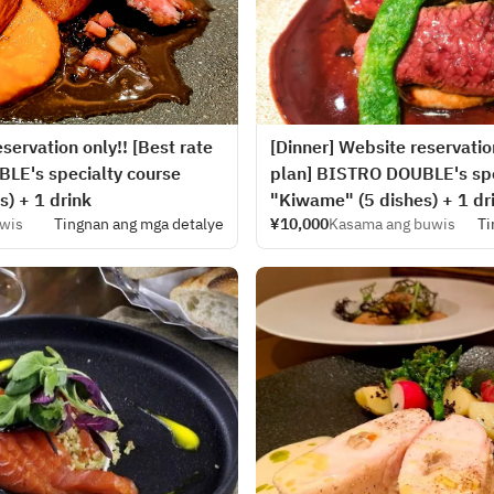
servation only!! [Best rate
[Dinner] Website reservation
LE's specialty course
plan] BISTRO DOUBLE's spe
) + 1 drink
"Kiwame" (5 dishes) + 1 dr
wis
Tingnan ang mga detalye
¥10,000
Kasama ang buwis
Ti