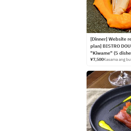
[Dinner] Website re
plan] BISTRO DOUB
"Kiwame" (5 dishes
¥7,500
Kasama ang bu