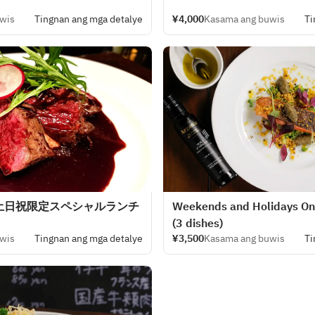
wis
Tingnan ang mga detalye
¥4,000
Kasama ang buwis
Ti
土日祝限定スペシャルランチ
Weekends and Holidays Onl
(3 dishes)
wis
Tingnan ang mga detalye
¥3,500
Kasama ang buwis
Ti