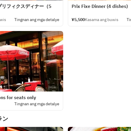
プリフィクスディナー（5
Prix Fixe Dinner (4 dishes)
wis
Tingnan ang mga detalye
¥5,500
Kasama ang buwis
Ti
ns for seats only
Tingnan ang mga detalye
ラン