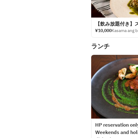
【飲み放題付き】
¥10,000
Kasama ang 
ランチ
HP reservation only
Weekends and holid