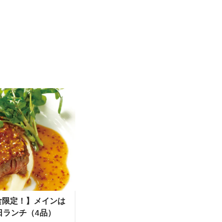
食限定！】メインは
日ランチ（4品）