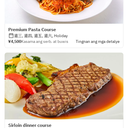
Premium Pasta Course
週三, 週四, 週五, 週六, Holiday
¥4,500
Kasama ang serb. at buwis
Tingnan ang mga detalye
Sirloin dinner course