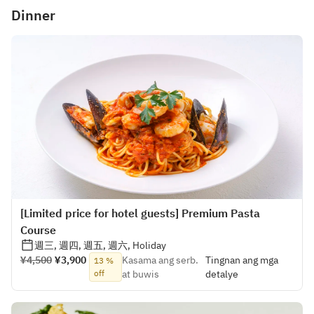
Dinner
[Limited price for hotel guests] Premium Pasta
Course
週三, 週四, 週五, 週六, Holiday
¥4,500
¥3,900
Kasama ang serb.
Tingnan ang mga
13 %
off
at buwis
detalye