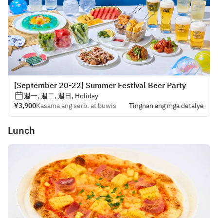
[September 20-22] Summer Festival Beer Party
週一, 週二, 週日, Holiday
¥3,900
Kasama ang serb. at buwis
Tingnan ang mga detalye
Lunch