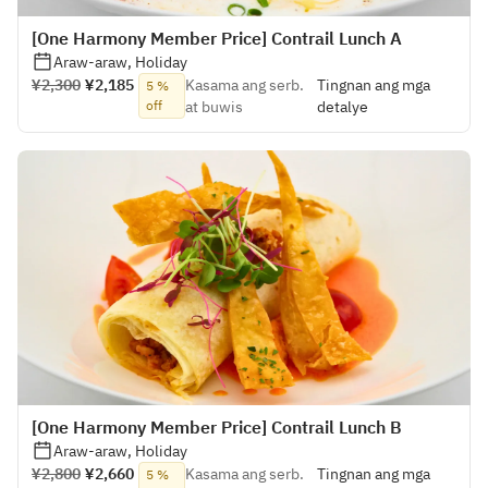
[One Harmony Member Price] Contrail Lunch A
Araw-araw, Holiday
¥2,300
¥2,185
Kasama ang serb.
Tingnan ang mga
5 %
off
at buwis
detalye
[One Harmony Member Price] Contrail Lunch B
Araw-araw, Holiday
¥2,800
¥2,660
Kasama ang serb.
Tingnan ang mga
5 %