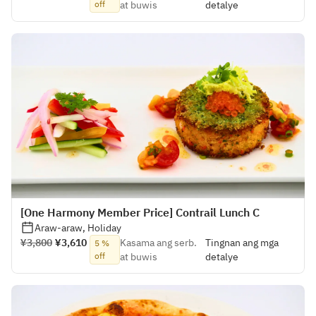
off
at buwis
detalye
[One Harmony Member Price] Contrail Lunch C
Araw-araw, Holiday
¥3,800
¥3,610
Kasama ang serb.
Tingnan ang mga
5 %
off
at buwis
detalye