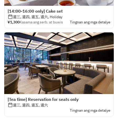
[14:00-16:00 only] Cake set
週三, 週四, 週五, 週六, Holiday
¥1,300
Kasama ang serb. at buwis
Tingnan ang mga detalye
[Tea time] Reservation for seats only
週三, 週四, 週五, 週六
Tingnan ang mga detalye