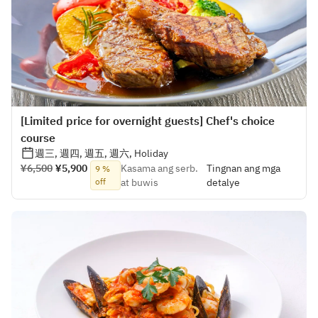
[Limited price for overnight guests] Chef's choice
course
週三, 週四, 週五, 週六, Holiday
¥6,500
¥5,900
Kasama ang serb.
Tingnan ang mga
9 %
off
at buwis
detalye