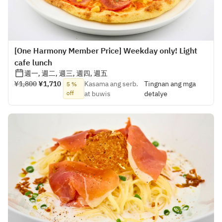
[One Harmony Member Price] Weekday only! Light
cafe lunch
週一, 週二, 週三, 週四, 週五
¥1,800
¥1,710
Kasama ang serb.
Tingnan ang mga
5 %
off
at buwis
detalye