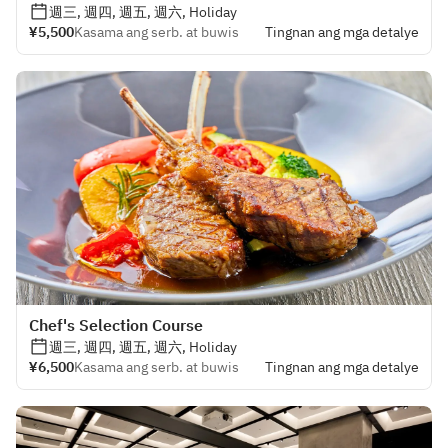
週三, 週四, 週五, 週六, Holiday
¥5,500
Kasama ang serb. at buwis
Tingnan ang mga detalye
Chef's Selection Course
週三, 週四, 週五, 週六, Holiday
¥6,500
Kasama ang serb. at buwis
Tingnan ang mga detalye