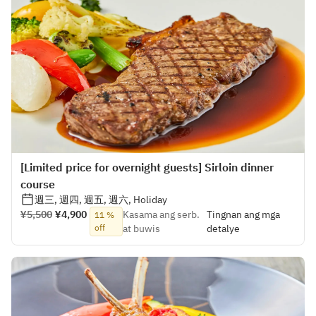
[Limited price for overnight guests] Sirloin dinner
course
週三, 週四, 週五, 週六, Holiday
¥5,500
¥4,900
Kasama ang serb.
Tingnan ang mga
11 %
off
at buwis
detalye