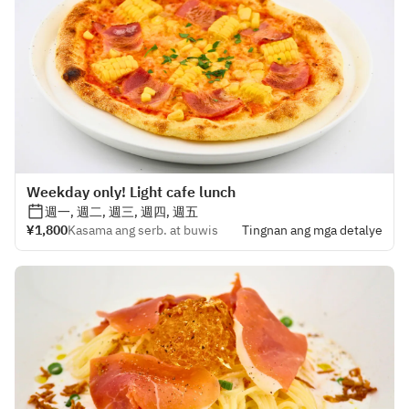
Weekday only! Light cafe lunch
週一, 週二, 週三, 週四, 週五
¥1,800
Kasama ang serb. at buwis
Tingnan ang mga detalye