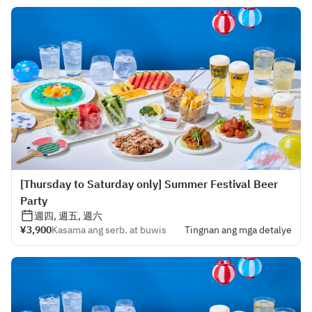
[Thursday to Saturday only] Summer Festival Beer
Party
週四, 週五, 週六
¥3,900
Kasama ang serb. at buwis
Tingnan ang mga detalye