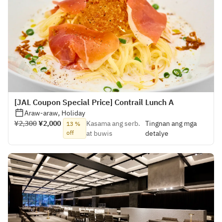
[JAL Coupon Special Price] Contrail Lunch A
Araw-araw, Holiday
¥2,300
¥2,000
Kasama ang serb.
Tingnan ang mga
13 %
off
at buwis
detalye