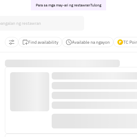
Para sa mga may-ari ng restawran
Tulong
Find availability
Available na ngayon
TC Poi