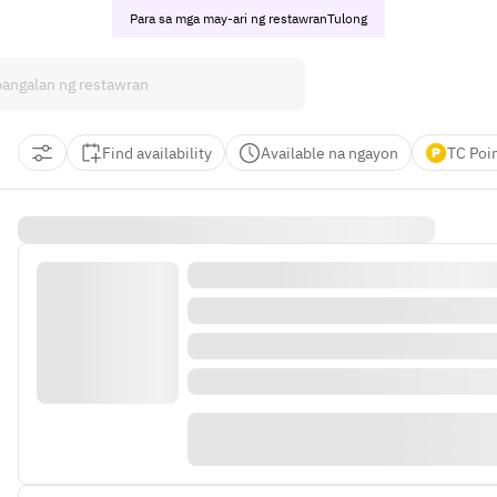
Para sa mga may-ari ng restawran
Tulong
Find availability
Available na ngayon
TC Poi