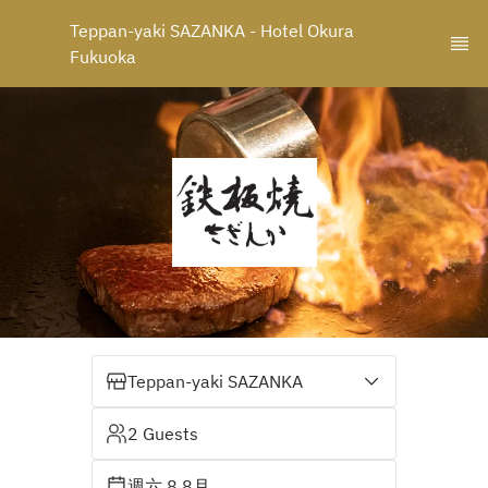
Teppan-yaki SAZANKA - Hotel Okura 
Fukuoka
Teppan-yaki SAZANKA
2 Guests
週六 8 8月