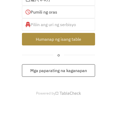
Pumili ng oras
Piliin ang uri ng serbisyo
Humanap ng isang table
o
Mga paparating na kaganapan
Powered by