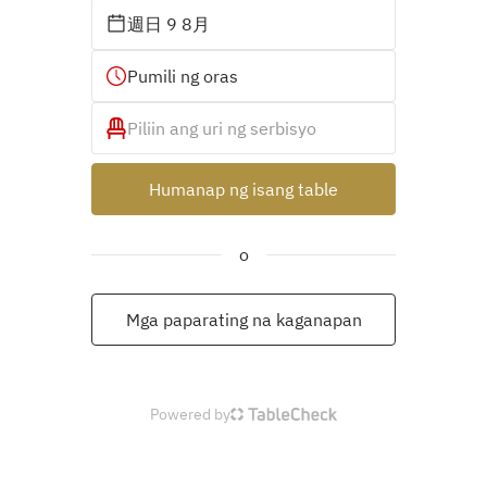
週日 9 8月
Pumili ng oras
Piliin ang uri ng serbisyo
Humanap ng isang table
o
Mga paparating na kaganapan
Powered by