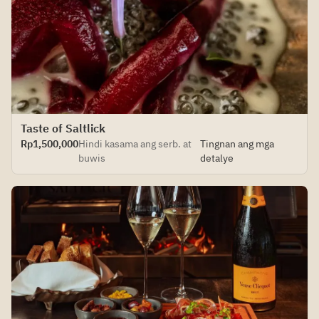
Taste of Saltlick
Rp1,500,000
Hindi kasama ang serb. at
Tingnan ang mga
buwis
detalye