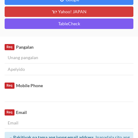
Yahoo! JAPAN
TableCheck
Pangalan
Req
Mobile Phone
Req
Email
Req
Pakitiyak na tama ang iyong email address.
Ipapadala rito ang