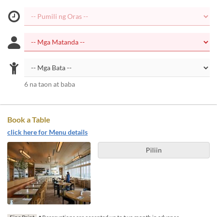
6 na taon at baba
Book a Table
click here for Menu details
Piliin