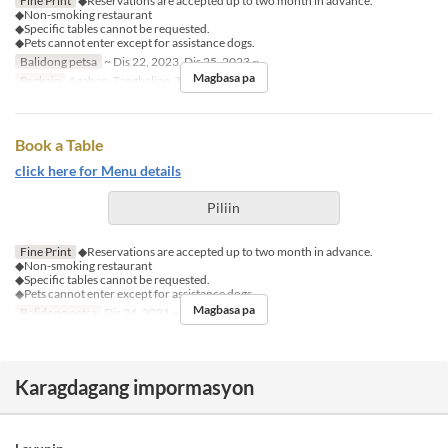
Fine Print
◆Reservations are accepted up to two month in advance.
◆Non-smoking restaurant
◆Specific tables cannot be requested.
◆Pets cannot enter except for assistance dogs.
Balidong petsa
~ Dis 22, 2023, Dis 25, 2023 ~
Magbasa pa
Pagkain
Agahan, Tanghalian, Tsaa, Hapunan
Book a Table
click here for Menu details
Piliin
Fine Print
◆Reservations are accepted up to two month in advance.
◆Non-smoking restaurant
◆Specific tables cannot be requested.
◆Pets cannot enter except for assistance dogs.
Magbasa pa
Balidong petsa
Dis 24, 2021 ~ Dis 25, 2021
Karagdagang impormasyon