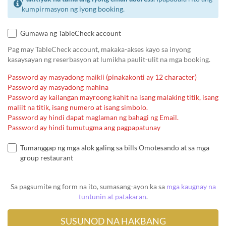
kumpirmasyon ng iyong booking.
Gumawa ng TableCheck account
Pag may TableCheck account, makaka-akses kayo sa inyong
kasaysayan ng reserbasyon at lumikha paulit-ulit na mga booking.
Password ay masyadong maikli (pinakakonti ay 12 character)
Password ay masyadong mahina
Password ay kailangan mayroong kahit na isang malaking titik, isang
maliit na titik, isang numero at isang simbolo.
Password ay hindi dapat maglaman ng bahagi ng Email.
Password ay hindi tumutugma ang pagpapatunay
Tumanggap ng mga alok galing sa bills Omotesando at sa mga
group restaurant
Sa pagsumite ng form na ito, sumasang-ayon ka sa
mga kaugnay na
tuntunin at patakaran
.