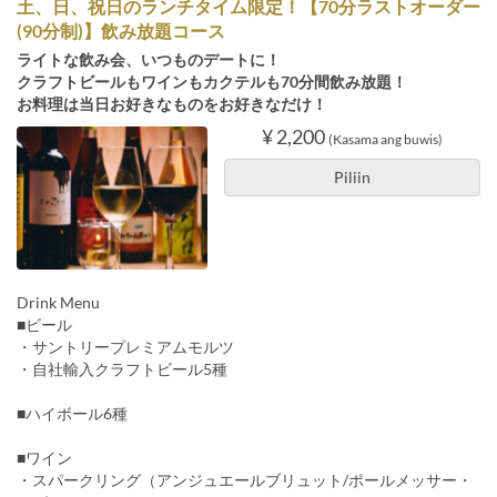
土、日、祝日のランチタイム限定！【70分ラストオーダー
(90分制)】飲み放題コース
ライトな飲み会、いつものデートに！
クラフトビールもワインもカクテルも70分間飲み放題！
お料理は当日お好きなものをお好きなだけ！
¥ 2,200
(Kasama ang buwis)
Piliin
Drink Menu
■ビール
・サントリープレミアムモルツ
・自社輸入クラフトビール5種
■ハイボール6種
■ワイン
・スパークリング（アンジュエールブリュット/ポールメッサー・