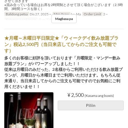
させて頂きます
※混み合っている場合はお席を2時間制とさせて頂く場合がございます（2.5時
間、3時間コースを除く）
Balidong petsa
Dis 27, 2025 ~
Mga Araw
Lu, Ma
Order Limit
2 ~
Magbasa pa
Kategorya ng Upuan
テーブル, カウンター
★月曜～木曜日平日限定★「ウィークデイ飲み放題プラ
ン」税込2,500円（当日来店してからのご注文も可能で
す）
多くのお客様に好評を頂いております「月曜限定・マンデー飲み
放題プラン」がパワーアップしました！！
従来は月曜日のみだった、2名様からご利用いただける飲み放題プ
ランが、月曜日から木曜日までご利用いただけます。もちろん従
来通り、当日来店してからのご注文も可能ですのでお気軽にご利
用くださいませ！！
¥ 2,500
(Kasama ang buwis)
Piliin