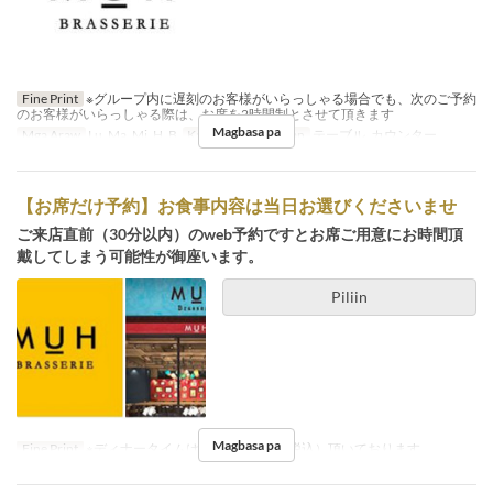
Fine Print
※グループ内に遅刻のお客様がいらっしゃる場合でも、次のご予約
のお客様がいらっしゃる際は、お席を2時間制とさせて頂きます
Magbasa pa
Mga Araw
Lu, Ma, Mi, H, B
Kategorya ng Upuan
テーブル, カウンター
【お席だけ予約】お食事内容は当日お選びくださいませ
ご来店直前（30分以内）のweb予約ですとお席ご用意にお時間頂
戴してしまう可能性が御座います。
Piliin
Magbasa pa
Fine Print
※ディナータイムはお席代400円（税込）頂いております。