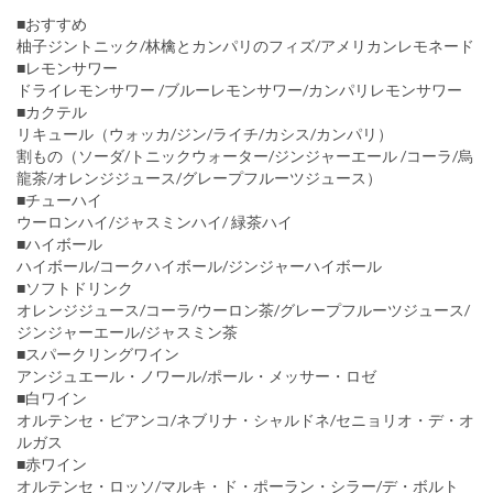
■おすすめ
柚子ジントニック/林檎とカンパリのフィズ/アメリカンレモネード
■レモンサワー
ドライレモンサワー /ブルーレモンサワー/カンパリレモンサワー
■カクテル
リキュール（ウォッカ/ジン/ライチ/カシス/カンパリ）
割もの（ソーダ/トニックウォーター/ジンジャーエール /コーラ/烏
龍茶/オレンジジュース/グレープフルーツジュース）
■チューハイ
ウーロンハイ/ジャスミンハイ/ 緑茶ハイ
■ハイボール
ハイボール/コークハイボール/ジンジャーハイボール
■ソフトドリンク
オレンジジュース/コーラ/ウーロン茶/グレープフルーツジュース/
ジンジャーエール/ジャスミン茶
■スパークリングワイン
アンジュエール・ノワール/ポール・メッサー・ロゼ
■白ワイン
オルテンセ・ビアンコ/ネブリナ・シャルドネ/セニョリオ・デ・オ
ルガス
■赤ワイン
オルテンセ・ロッソ/マルキ・ド・ポーラン・シラー/デ・ボルト