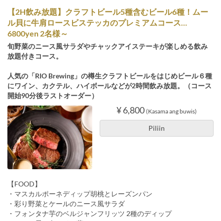
【2H飲み放題】クラフトビール5種含むビール6種！ムー
ル貝に牛肩ロースビステッカのプレミアムコース…
6800yen 2名様～
旬野菜のニース風サラダやチャックアイステーキが楽しめる飲み
放題付きコース。
人気の「RIO Brewing」の樽生クラフトビールをはじめビール６種
にワイン、カクテル、ハイボールなどが2時間飲み放題。（コース
開始90分後ラストオーダー）
¥ 6,800
(Kasama ang buwis)
Piliin
【FOOD】
・マスカルポーネディップ胡桃とレーズンパン
・彩り野菜とケールのニース風サラダ
・フォンタナ芋のベルジャンフリッツ 2種のディップ