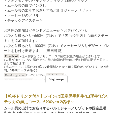
・フォンタナ芋のベルジャンフリッツ 2種のディップ
・ムール貝の白ワイン蒸し
・ムール貝の出汁でお造りするパルミジャーノリゾット
・ソーセージのグリル
・チャックアイステーキ
お料理の追加はグランドメニューからお選びください
おひとり様あたり+660円（税込）で「黒毛和牛 内もも肉のステー
キ」を追加頂けます。
おひとり様あたり+1000円（税込）でメッセージ入りデザートプレ
ートをお付け出来ます。 （当日可能）
Fine Print
※仕入れ状況により、コース内容に変更の場合がございます
※人数が揃っていない場合でも、飲み放題の開始はご予約時間の開始と同じに
させて頂きます
※混み合っている場合はお席を2時間制とさせて頂く場合がございます（2.5時
間、3時間コースを除く）
Balidong petsa
Dis 27, 2025 ~
Order Limit
2 ~
Magbasa pa
Kategorya ng Upuan
テーブル, カウンター
【乾杯ドリンク付き】メインは国産黒毛和牛”山形牛”ビス
テッカの満足コース…5900yen 2名様～
ムール貝の出汁でお造りするパルミジャーノリゾットや国産黒毛