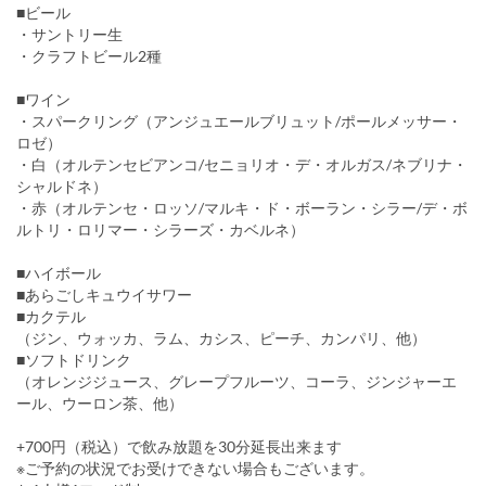
■ビール
・サントリー生
・クラフトビール2種
■ワイン
・スパークリング（アンジュエールブリュット/ポールメッサー・
ロゼ）
・白（オルテンセビアンコ/セニョリオ・デ・オルガス/ネブリナ・
シャルドネ）
・赤（オルテンセ・ロッソ/マルキ・ド・ボーラン・シラー/デ・ボ
ルトリ・ロリマー・シラーズ・カベルネ）
■ハイボール
■あらごしキュウイサワー
■カクテル
（ジン、ウォッカ、ラム、カシス、ピーチ、カンパリ、他）
■ソフトドリンク
（オレンジジュース、グレープフルーツ、コーラ、ジンジャーエ
ール、ウーロン茶、他）
+700円（税込）で飲み放題を30分延長出来ます
※ご予約の状況でお受けできない場合もございます。