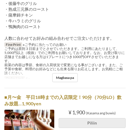
・後藤牛のグリル
・熟成三元豚のロースト
・薩摩錦チキン
・牛ハラミのグリル
・鴨胸肉のロースト
人数に合わせてお好みの組み合わせでご注文いただけます。
Fine Print
※ご予約に当たってのお願い
ご予約は原則３日前までとさせていただきます。ご利用にあたりまして、
5,000円以上（税抜）でのご利用をお願いしております。なお、お受け取りに
店舗までお越しになる方は1プレートにつき1000円OFFさせていただきま
す。
前菜の内容は季節、食材の入荷状況で変更になる事がございます。また、ご
予算や食材、料理のお好みなどにも出来る限りお応えします。お気軽にご相
談ください。
Magbasa pa
Order Limit
4 ~
■月〜金 平日18時までの入店限定！90分（70分LO）飲
み放題...1,900yen
¥ 1,900
(Kasama ang buwis)
Piliin