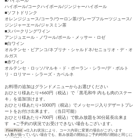
■ハイボール
ハイボール/コークハイボール/ジンジャーハイボール
■ソフトドリンク
オレンジジュース/コーラ/ウーロン茶/グレープフルーツジュース/
ジンジャーエール/ジャスミン茶
■スパークリングワイン
アンジュエール・ノワール/ポール・メッサー・ロゼ
■白ワイン
オルテンセ・ビアンコ/ネブリナ・シャルドネ/セニョリオ・デ・オ
ルガス
■赤ワイン
オルテンセ・ロッソ/マルキ・ド・ポーラン・シラー/デ・ボルト
リ・ロリマー・シラーズ・カベルネ
お料理の追加はグランドメニューからお選びください
おひとり様あたり+660円（税込）で「黒毛和牛 内もも肉のステー
キ」を追加頂けます。
おひとり様あたり+1000円（税込）でメッセージ入りデザートプレ
ートをお付け出来ます。 （当日可能）
おひとり様あたり+700円（税込）で飲み放題を30分延長出来ま
す ※ご予約の状況でお受けできない場合もございます。
Fine Print
※仕入れ状況により、コース内容に変更の場合がございます
※人数が揃っていない場合でも、飲み放題の開始はご予約時間の開始と同じに