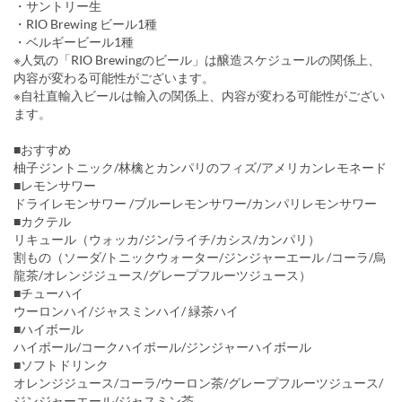
・サントリー生
・RIO Brewing ビール1種
・ベルギービール1種
※人気の「RIO Brewingのビール」は醸造スケジュールの関係上、
内容が変わる可能性がございます。
※自社直輸入ビールは輸入の関係上、内容が変わる可能性がござい
ます。
■おすすめ
柚子ジントニック/林檎とカンパリのフィズ/アメリカンレモネード
■レモンサワー
ドライレモンサワー /ブルーレモンサワー/カンパリレモンサワー
■カクテル
リキュール（ウォッカ/ジン/ライチ/カシス/カンパリ）
割もの（ソーダ/トニックウォーター/ジンジャーエール /コーラ/烏
龍茶/オレンジジュース/グレープフルーツジュース）
■チューハイ
ウーロンハイ/ジャスミンハイ/ 緑茶ハイ
■ハイボール
ハイボール/コークハイボール/ジンジャーハイボール
■ソフトドリンク
オレンジジュース/コーラ/ウーロン茶/グレープフルーツジュース/
ジンジャーエール/ジャスミン茶