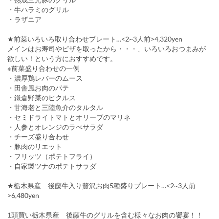
・牛ハラミのグリル
・ラザニア
★前菜いろいろ取り合わせプレート…<2~3人前>4,320yen
メインはお寿司やピザを取ったから・・・、いろいろおつまみが
欲しい！という方におすすめです。
※前菜盛り合わせの一例
・濃厚鶏レバーのムース
・田舎風お肉のパテ
・鎌倉野菜のピクルス
・甘海老と三陸魚介のタルタル
・セミドライトマトとオリーブのマリネ
・人参とオレンジのラぺサラダ
・チーズ盛り合わせ
・豚肉のリエット
・フリッツ（ポテトフライ）
・自家製ツナのポテトサラダ
★栃木県産 後藤牛入り贅沢お肉5種盛りプレート…<2~3人前
>6,480yen
1頭買い栃木県産 後藤牛のグリルを含む様々なお肉の饗宴！！