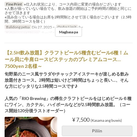
Fine Print
※仕入れ状況により、コース内容に変更の場合がございます
※人数が揃っていない場合でも、飲み放題の開始はご予約時間の開始と同じに
させて頂きます
※混み合っている場合はお席を2時間制とさせて頂く場合がございます（2.5時
間、3時間コースを除く）
Balidong petsa
Dis 27, 2025 ~
Order Limit
2 ~
Magbasa pa
Kategorya ng Upuan
テーブル, カウンター
【2.5H飲み放題】クラフトビール5種含むビール6種！ム
ール貝に牛肩ロースビステッカのプレミアムコース…
7500yen 2名様～
旬野菜のニース風サラダやチャックアイステーキが楽しめる飲み
放題付きコース。2時間は短いけど3時間はちょっと長い…、そん
な方にピッタリな2.5時間コースです♪
人気の「RIO Brewing」の樽生クラフトビールをはじめビール６種
にワイン、カクテル、ハイボールなどが2.5時間飲み放題。（コー
ス開始120分後ラストオーダー）
¥ 7,500
(Kasama ang buwis)
Piliin