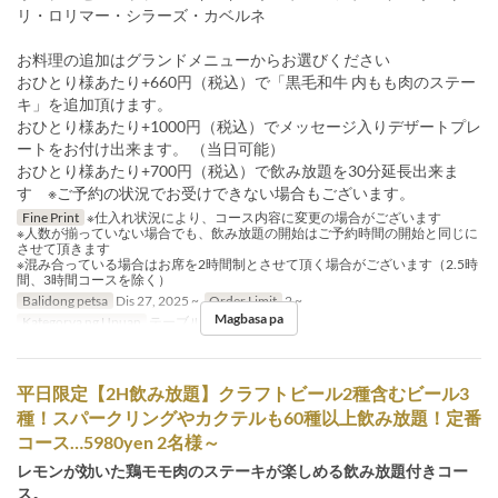
リ・ロリマー・シラーズ・カベルネ
お料理の追加はグランドメニューからお選びください
おひとり様あたり+660円（税込）で「黒毛和牛 内もも肉のステー
キ」を追加頂けます。
おひとり様あたり+1000円（税込）でメッセージ入りデザートプレ
ートをお付け出来ます。 （当日可能）
おひとり様あたり+700円（税込）で飲み放題を30分延長出来ま
す ※ご予約の状況でお受けできない場合もございます。
Fine Print
※仕入れ状況により、コース内容に変更の場合がございます
※人数が揃っていない場合でも、飲み放題の開始はご予約時間の開始と同じに
させて頂きます
※混み合っている場合はお席を2時間制とさせて頂く場合がございます（2.5時
間、3時間コースを除く）
Balidong petsa
Dis 27, 2025 ~
Order Limit
2 ~
Magbasa pa
Kategorya ng Upuan
テーブル, カウンター
平日限定【2H飲み放題】クラフトビール2種含むビール3
種！スパークリングやカクテルも60種以上飲み放題！定番
コース…5980yen 2名様～
レモンが効いた鶏モモ肉のステーキが楽しめる飲み放題付きコー
ス。