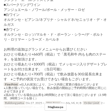
■スパークリングワイン
アンジュエール・ノワール/ポール・メッサー・ロゼ
■白ワイン
オルテンセ・ビアンコ/ネブリナ・シャルドネ/セニョリオ・デ・オ
ルガス
■赤ワイン
オルテンセ・ロッソ/マルキ・ド・ポーラン・シラー/デ・ボルト
リ・ロリマー・シラーズ・カベルネ
お料理の追加はグランドメニューからお選びください
おひとり様あたり+660円（税込）で「黒毛和牛 内もも肉のステー
キ」を追加頂けます。
おひとり様あたり+1000円（税込）でメッセージ入りデザートプレ
ートをお付け出来ます。 （当日可能）
おひとり様あたり+700円（税込）で飲み放題を30分延長出来ま
す ※ご予約の状況でお受けできない場合もございます。
Fine Print
※仕入れ状況により、コース内容に変更の場合がございます
※人数が揃っていない場合でも、飲み放題の開始はご予約時間の開始と同じに
させて頂きます
※混み合っている場合はお席を2時間制とさせて頂く場合がございます（2.5時
間、3時間コースを除く）
Balidong petsa
Dis 27, 2025 ~
Mga Araw
Lu, Ma, Mi, H, B
Order Limit
2 ~
Magbasa pa
Kategorya ng Upuan
テーブル, カウンター