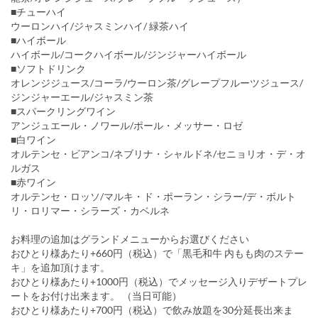
■チューハイ
ウーロンハイ/ジャスミンハイ/ 緑茶ハイ
■ハイボール
ハイボール/コークハイボール/ジンジャーハイボール
■ソフトドリンク
オレンジジュース/コーラ/ウーロン茶/グレープフルーツジュース/
ジンジャーエール/ジャスミン茶
■スパークリングワイン
アンジュエール・ノワール/ポール・メッサー・ロゼ
■白ワイン
オルテンセ・ビアンコ/ネブリナ・シャルドネ/セニョリオ・デ・オ
ルガス
■赤ワイン
オルテンセ・ロッソ/マルキ・ド・ポーラン・シラー/デ・ボルト
リ・ロリマー・シラーズ・カベルネ
お料理の追加はグランドメニューからお選びください
おひとり様あたり+660円（税込）で「黒毛和牛 内もも肉のステー
キ」を追加頂けます。
おひとり様あたり+1000円（税込）でメッセージ入りデザートプレ
ートをお付け出来ます。 （当日可能）
おひとり様あたり+700円（税込）で飲み放題を30分延長出来ま