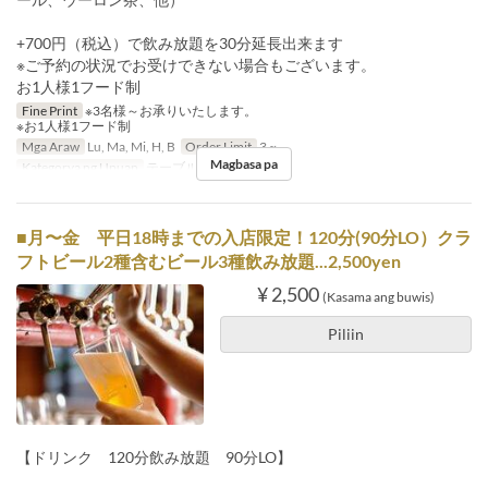
+700円（税込）で飲み放題を30分延長出来ます
※ご予約の状況でお受けできない場合もございます。
お1人様1フード制
Fine Print
※3名様～お承りいたします。
※お1人様1フード制
Mga Araw
Lu, Ma, Mi, H, B
Order Limit
3 ~
Magbasa pa
Kategorya ng Upuan
テーブル, カウンター
■月〜金 平日18時までの入店限定！120分(90分LO）クラ
フトビール2種含むビール3種飲み放題...2,500yen
¥ 2,500
(Kasama ang buwis)
Piliin
【ドリンク 120分飲み放題 90分LO】