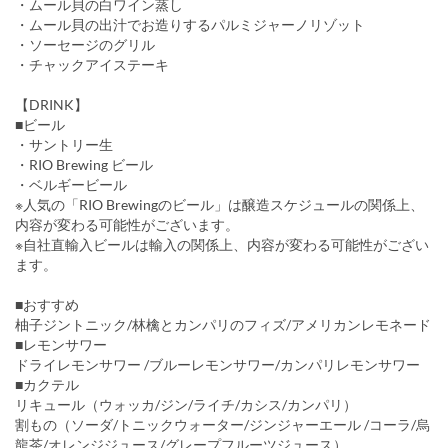
・ムール貝の白ワイン蒸し
・ムール貝の出汁でお造りするパルミジャーノリゾット
・ソーセージのグリル
・チャックアイステーキ
【DRINK】
■ビール
・サントリー生
・RIO Brewing ビール
・ベルギービール
※人気の「RIO Brewingのビール」は醸造スケジュールの関係上、
内容が変わる可能性がございます。
※自社直輸入ビールは輸入の関係上、内容が変わる可能性がござい
ます。
■おすすめ
柚子ジントニック/林檎とカンパリのフィズ/アメリカンレモネード
■レモンサワー
ドライレモンサワー /ブルーレモンサワー/カンパリレモンサワー
■カクテル
リキュール（ウォッカ/ジン/ライチ/カシス/カンパリ）
割もの（ソーダ/トニックウォーター/ジンジャーエール /コーラ/烏
龍茶/オレンジジュース/グレープフルーツジュース）