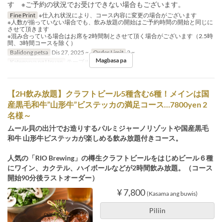
す ※ご予約の状況でお受けできない場合もございます。
Fine Print
※仕入れ状況により、コース内容に変更の場合がございます
※人数が揃っていない場合でも、飲み放題の開始はご予約時間の開始と同じに
させて頂きます
※混み合っている場合はお席を2時間制とさせて頂く場合がございます（2.5時
間、3時間コースを除く）
Balidong petsa
Dis 27, 2025 ~
Order Limit
2 ~
Magbasa pa
Kategorya ng Upuan
テーブル, カウンター
【2H飲み放題】クラフトビール5種含む6種！メインは国
産黒毛和牛”山形牛”ビステッカの満足コース…7800yen 2
名様～
ムール貝の出汁でお造りするパルミジャーノリゾットや国産黒毛
和牛 山形牛ビステッカが楽しめる飲み放題付きコース。
人気の「RIO Brewing」の樽生クラフトビールをはじめビール６種
にワイン、カクテル、ハイボールなどが2時間飲み放題。（コース
開始90分後ラストオーダー）
¥ 7,800
(Kasama ang buwis)
Piliin