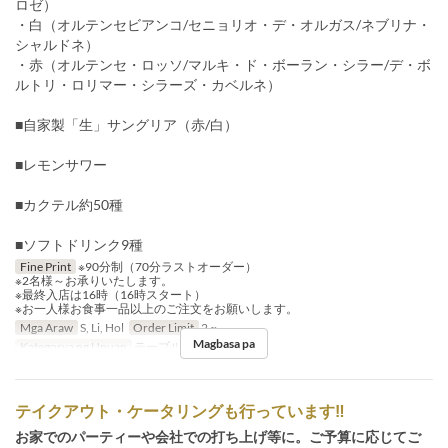
ロゼ）
・白（オルテンセビアンコ/セニョリオ・デ・オルガス/ネブリナ・
シャルドネ）
・赤（オルテンセ・ロッソ/マルキ・ド・ボーラン・シラー/デ・ボ
ルトリ・ロリマー・シラーズ・カベルネ）
■自家製「生」サングリア（赤/白）
■レモンサワー
■カクテル約50種
■ソフトドリンク9種
Fine Print
※90分制（70分ラストオーダー）
※2名様～お承りいたします。
※最終入店は16時（16時スタート）
※お一人様お食事一品以上のご注文をお願いします。
Mga Araw
S, Li, Hol
Order Limit
2 ~
Magbasa pa
Kategorya ng Upuan
テーブル, カウンター
テイクアウト・ケータリングも行っています‼
お家でのパーティーや会社での打ち上げ等に。ご予算に応じてご