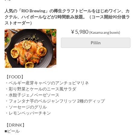
人気の「RIO Brewing」の樽生クラフトビールをはじめワイン、カ
クテル、ハイボールなどが2時間飲み放題。（コース開始90分後ラ
ストオーダー）
¥ 5,980
(Kasama ang buwis)
Piliin
【FOOD】
・ベルギー産芽キャベツのアンチョビマリネ
・彩り野菜とケールのニース風サラダ
・水餃子ジェノベーゼソース
・フォンタナ芋のベルジャンフリッツ 2種のディップ
・ソーセージのグリル
・レモンペッパーチキン
【DRINK】
■ビール