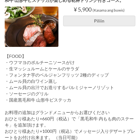
和牛 山形牛ビステッカが楽しめる乾杯ドリンク付きコース。
¥ 5,900
(Kasama ang buwis)
Piliin
【FOOD】
・ウフマヨのポルチーニソースがけ
・生マッシュルームとケールのサラダ
・フォンタナ芋のベルジャンフリッツ 2種のディップ
・ムール貝の白ワイン蒸し
・ムール貝の出汁でお造りするパルミジャーノリゾット
・ソーセージのグリル
・国産黒毛和牛 山形牛ビステッカ
お料理の追加はグランドメニューからお選びください
おひとり様あたり+660円（税込）で「黒毛和牛 内もも肉のステー
キ」を追加頂けます。
おひとり様あたり+1000円（税込）でメッセージ入りデザートプレ
ートをお付け出来ます。 （当日可能）