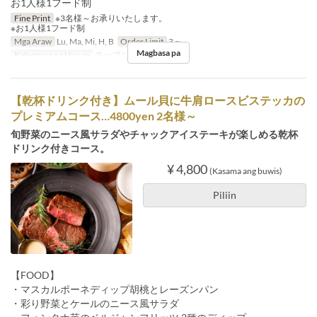
お1人様1フード制
Fine Print
※3名様～お承りいたします。
※お1人様1フード制
Mga Araw
Lu, Ma, Mi, H, B
Order Limit
3 ~
Magbasa pa
Kategorya ng Upuan
テーブル, カウンター
【乾杯ドリンク付き】ムール貝に牛肩ロースビステッカの
プレミアムコース…4800yen 2名様～
旬野菜のニース風サラダやチャックアイステーキが楽しめる乾杯
ドリンク付きコース。
¥ 4,800
(Kasama ang buwis)
Piliin
【FOOD】
・マスカルポーネディップ胡桃とレーズンパン
・彩り野菜とケールのニース風サラダ