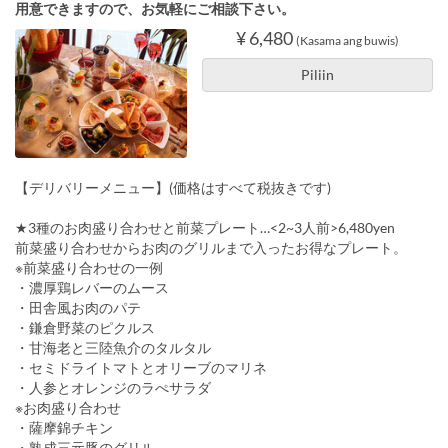
用意できますので、お気軽にご相談下さい。
¥ 6,480
(Kasama ang buwis)
Piliin
【デリバリーメニュー】(価格はすべて税抜きです)
★3種のお肉盛り合わせと前菜プレート…<2~3人前>6,480yen
前菜盛り合わせからお肉のグリルまで入ったお得なプレート。
※前菜盛り合わせの一例
・濃厚鶏レバーのムース
・田舎風お肉のパテ
・鎌倉野菜のピクルス
・甘海老と三陸魚介のタルタル
・セミドライトマトとオリーブのマリネ
・人参とオレンジのラぺサラダ
※お肉盛り合わせ
・薩摩錦チキン
・熟成三元豚のグリル