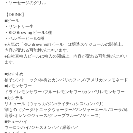
・ソーセージのグリル
【DRINK】
■ビール
・サントリー生
・RIO Brewing ビール1種
・ベルギービール1種
※人気の「RIO Brewingのビール」は醸造スケジュールの関係上、
内容が変わる可能性がございます。
※自社直輸入ビールは輸入の関係上、内容が変わる可能性がござい
ます。
■おすすめ
柚子ジントニック/林檎とカンパリのフィズ/アメリカンレモネード
■レモンサワー
ドライレモンサワー /ブルーレモンサワー/カンパリレモンサワー
■カクテル
リキュール（ウォッカ/ジン/ライチ/カシス/カンパリ）
割もの（ソーダ/トニックウォーター/ジンジャーエール /コーラ/烏
龍茶/オレンジジュース/グレープフルーツジュース）
■チューハイ
ウーロンハイ/ジャスミンハイ/ 緑茶ハイ