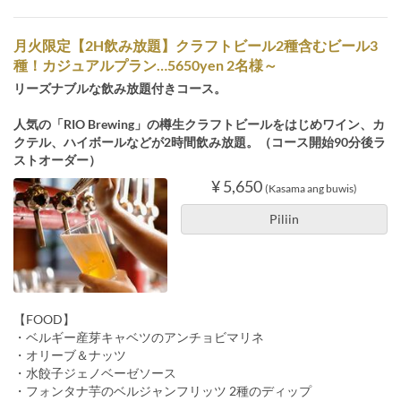
月火限定【2H飲み放題】クラフトビール2種含むビール3
種！カジュアルプラン…5650yen 2名様～
リーズナブルな飲み放題付きコース。
人気の「RIO Brewing」の樽生クラフトビールをはじめワイン、カ
クテル、ハイボールなどが2時間飲み放題。（コース開始90分後ラ
ストオーダー）
¥ 5,650
(Kasama ang buwis)
Piliin
【FOOD】
・ベルギー産芽キャベツのアンチョビマリネ
・オリーブ＆ナッツ
・水餃子ジェノベーゼソース
・フォンタナ芋のベルジャンフリッツ 2種のディップ