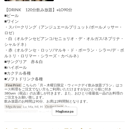
【DRINK 120分飲み放題】※LO90分
■ビール
■ワイン
・スパークリング（アンジュエールブリュット/ポールメッサー・
ロゼ）
・白（オルテンセビアンコ/セニョリオ・デ・オルガス/ネブリナ・
シャルドネ）
・赤（オルテンセ・ロッソ/マルキ・ド・ボーラン・シラー/デ・ボ
ルトリ・ロリマー・シラーズ・カベルネ）
■サングリア 赤＆白
■ハイボール
■カクテル各種
■ソフトドリンク各種
Fine Print
こちらの「月～木曜日限定・ウィークデイ飲み放題プラン」はコ
ース料理をご注文でない方もご利用いただけますがおひとり様に付き
380yen（税込）のお通しが付きます。また、おひとり様最低一品のお料理の
ご注文をお願い致します。
飲み放題のお時間は90分、お席は2時間制となります。
Mga Araw
Lu, Ma, Mi, H
Order Limit
2 ~
Magbasa pa
Kategorya ng Upuan
テーブル, カウンター