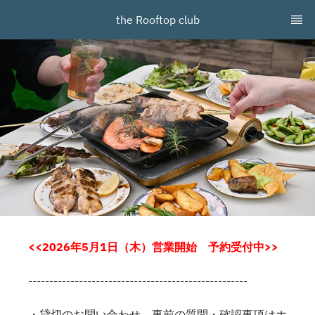
the Rooftop club
<<2026年5月1日（木）営業開始 予約受付中>>
----------------------------------------------------
・貸切のお問い合わせ、事前の質問・確認事項はホ