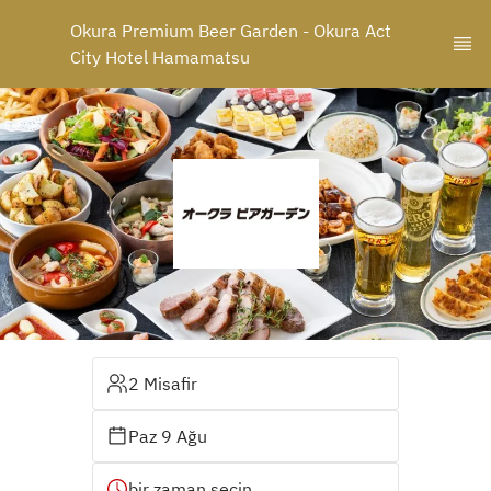
Okura Premium Beer Garden - Okura Act 
City Hotel Hamamatsu
2 Misafir
Paz 9 Ağu
bir zaman seçin