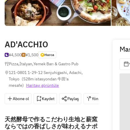
AD'ACCHIO
Ma
¥4,500
¥1,500
Harca
Pizza
,
İtalyan
,
Yemek Barı & Gastro Pub
121-0801 1-29-12 Senjuhigashi, Adachi, 
Tokyo
(
528m istasyondan 牛田'a 
mesafe
)
Haritayı görüntüle
Abone ol
Kaydet
Paylaş
Yönler
050-31
天然酵母で作るこだわり生地と薪窯
ならではの香ばしさが味わえるナポ