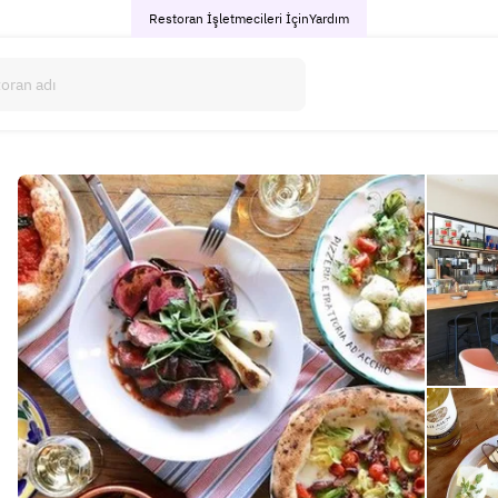
Restoran İşletmecileri İçin
Yardım