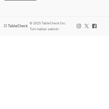
リオス
リ名物 
理工程
理工程
パゲッ
ゼッポ
を体験
を体験
ティ
レ
してい
してい
ただき
ただき
-肉料
-ピッツ
© 2025 TableCheck Inc.
ます。
ます。
理-
ァ-
Tüm hakları saklıdır
下記か
下記か
・豚肩
・マル
ら１種
ら１種
ロース
ゲリー
類のピ
類のピ
肉のロ
タ
ッツァ
ッツァ
ースト
・モン
作りを
作りを
テビア
体験で
体験で
-FREE 
ンコ
きま
きま
DRINK 
す。1ド
す。1ド
MENU-
-パス
リンク
リンク
ハート
タ-
付きで
付きで
ランド
・玉葱
す。
す。
ビール 
と挽肉
①マル
①マル
/ ワイン
のナポ
ゲリー
ゲリー
(赤・
リジェ
タ（モ
タ（モ
白)
ノベー
ッツァ
ッツァ
サング
ゼスパ