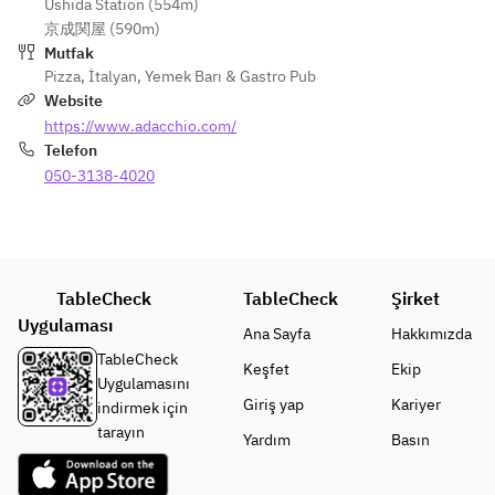
Ushida Station (554m)
無し）
無し）
のビー
マリネ
京成関屋 (590m)
・①、
・①、
ルフリ
・ベー
Mutfak
②とも
②とも
ット）
コンと
Pizza
,
İtalyan
,
Yemek Barı & Gastro Pub
に一枠
に一枠
キノ
Website
２人ま
２人ま
-ピッツ
コ、ほ
https://www.adacchio.com/
でとな
でとな
ァ-
うれん
Telefon
りま
りま
・マル
草のイ
す。
050-3138-4020
す。
ゲリー
タリア
（３人
（３人
タ
風オム
以上に
以上に
・プリ
レツ"フ
なる場
なる場
エーゼ
リッタ
合時間
合時間
ータ"
を分け
TableCheck
を分け
TableCheck
Şirket
-パス
・鶏白
ていた
ていた
Uygulaması
タ-
レバー
Ana Sayfa
Hakkımızda
だきま
だきま
・パン
のムー
TableCheck
Keşfet
Ekip
す）
す）
チェッ
ス クロ
Uygulamasını
タと旬
スティ
Giriş yap
Kariyer
indirmek için
【内
【内
野菜の
ーニ添
tarayın
Yardım
Basın
容】
容】
アーリ
え
ピッツ
ピッツ
オオー
・ナポ
ァの調
ァの調