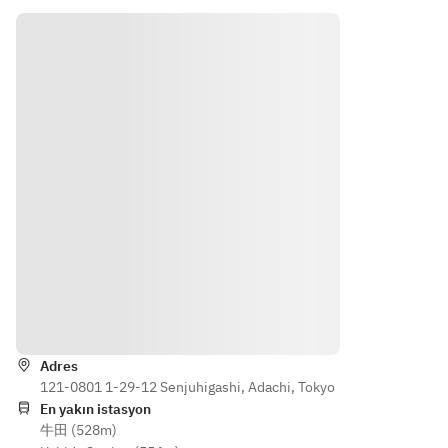
気パー
前菜・
19(水)
19(水)
・ブロ
の盛り
ティー
ピッツ
・
・
ッコリ
合わ
プラ
ァ2種・
20(木)
20(木)
ーと釜
せ）
ン！ピ
パスタ
・
・
揚げし
・鶏む
ッツァ2
など気
26(水)
26(水)
種・パ
軽に楽
らすの
ね肉の
・
・
スタ・
しむパ
アンチ
コンフ
27(木)
27(木)
肉料理
ーティ
ョビマ
ィと白
など全
ープラ
リネ
葱のア
10品
ン
【時
【時
・本日
ーリオ
間】
間】
鮮魚の
オーリ
①11:0
①11:0
カルパ
オ
0〜
0〜
ッチョ
・ブロ
②11:1
②11:1
ッコリ
5〜
5〜
-温菜-
ーと釜
Yönler
・フリ
揚げシ
【参加
【参加
ットミ
ラス、
条件】
条件】
Adres
スト
ドライ
・5歳以
121-0801 1-29-12 Senjuhigashi, Adachi, Tokyo
・5歳以
（ゼッ
トマト
上〜
En yakın istasyon
上〜
ポレ・
のアン
牛田 (528m)
（上限
（上限
旬野菜
チョビ