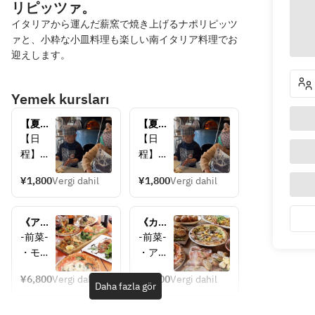
リピッツァ。
イタリアから運んだ薪窯で焼き上げるナポリピッツ
ァと、小粋な小皿料理も楽しい南イタリア料理でお
迎えします。
Yemek kursları
【夏休
【夏休
み限
み限
【日
【日
定！】
定！】
程】
程】
ピザ作
ピザ作
7/22(水
7/22(水
り体験
り体験
¥1,800
Vergi dahil
¥1,800
Vergi dahil
)・
)・
会
会
23(木)
23(木)
11:00〜
11:15〜
・
・
《アダ
《カジ
29(水)
29(水)
ッキオ
ュアル
-前菜-
-前菜-
・
・
プラ
プラ
・モル
・アフ
30(木)
30(木)
ン》旬
ン》
タデッ
ェッタ
8/5(水)
8/5(水)
の食材
120分
¥6,800
Vergi dahil
¥5,500
Vergi dahil
ラハム
ートミ
Daha fazla gör
を楽し
飲み放
・
・
・サラ
スト
む大人
題付！
6(木)・
6(木)・
ミ
（ハム