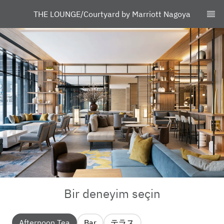
THE LOUNGE/Courtyard by Marriott Nagoya
Bir deneyim seçin
Afternoon Tea
Bar
テラス