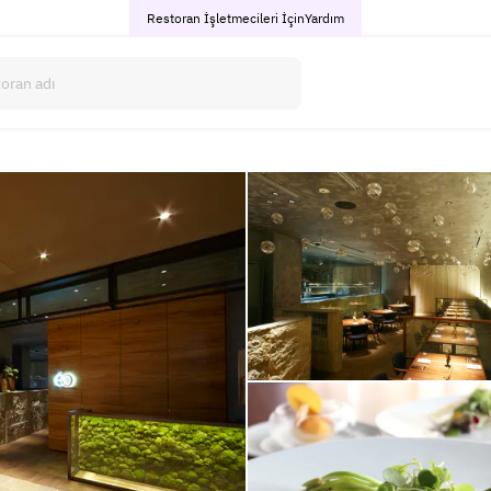
Restoran İşletmecileri İçin
Yardım