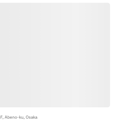
・国産豚肉のロティ　ソースムータ
ガスパチョの冷製スープ
ルド
・低温調理した神戸牛＋2,000円　
メインのお料理はおひとつお選びい
(神戸牛は部位によっては調理法が
ただけます。
異なる場合がございます。)
・鮮魚のポアレ　枝豆と白ワインバ
ターの2種のソース
また追加料金1,000円でデザート、
・国産豚肉のロティ　ソースムータ
小菓子、コーヒーまたは紅茶をお付
ルド
けできます。
・低温調理した神戸牛＋2,000円　
(神戸牛は部位によっては調理法が
※9/16以降のご予約は下記のご用意
異なる場合がございます。)
になります。
Carpaccio de boeuf de Kobe, 
Galette
aubergine dautomne
バナナのキャラメリゼ
Yönler
国産和牛と秋水茄子のカルパッチョ
トンカ豆とヴァローナチョコのアイ
ポン酢のジュレとトンナートソース
スのガレット
F, Abeno-ku, Osaka
Veloute de chataignes
パン、バター、小菓子、コーヒーま
栗のポタージュ　コーヒーの風味と
たは紅茶は付いています
合わせて