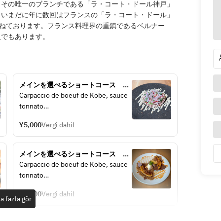
。その唯一のブランチである「ラ・コート・ドール神戸」
、いまだに年に数回はフランスの「ラ・コート・ドール」
重ねております。フランス料理界の重鎮であるベルナー
人でもあります。
メインを選べるショートコース　お
料理全3品
Carpaccio de boeuf de Kobe, sauce 
tonnato
神戸牛カルパッチョとトンナートソ
¥5,000
Vergi dahil
ース
Gaspacho glace
メインを選べるショートコース　デ
ガスパチョの冷製スープ
ザートガレット付き　お料理全4品
Carpaccio de boeuf de Kobe, sauce 
tonnato
メインのお料理はおひとつお選びい
神戸牛カルパッチョとトンナートソ
ただけます。
¥6,500
Vergi dahil
ース
a fazla gör
・鮮魚のポアレ　枝豆と白ワインバ
ターの2種のソース
Gaspacho glace