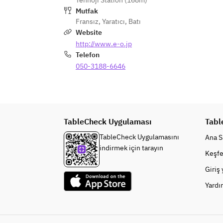
Tennōji Station (168m)
は付いています
Mutfak
Fransız
,
Yaratıcı
,
Batı
Website
また追加料金1,000円でデザート、
http://www.e-o.jp
小菓子をお付けできます。
Telefon
050-3188-6646
TableCheck Uygulaması
Tabl
TableCheck Uygulamasını
Ana S
indirmek için tarayın
Keşfe
Giriş
Yardı