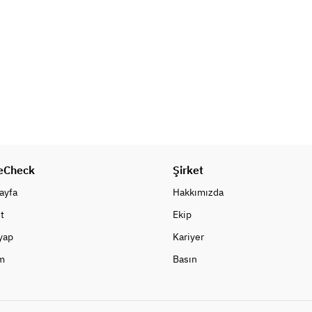
※9/16以降のご予約は下記のご用意
メインのお料理はおひとつお選びい
になります。
ただけます。
Carpaccio de boeuf de Kobe, 
・秋鰆のポアレ　キノコのソテーと
aubergine dautomne
コンソメスープ
国産和牛と秋水茄子のカルパッチョ
・国産豚肉のロティ　ソースムータ
ポン酢のジュレとトンナートソース
ルド
・低温調理した神戸牛＋2,000円　
Veloute de chataignes
(神戸牛は部位によっては調理法が
栗のポタージュ　コーヒーの風味と
異なる場合がございます。)
合わせて
eCheck
また追加料金1,000円でデザート、
Şirket
メインのお料理はおひとつお選びい
小菓子、コーヒーまたは紅茶をお付
ただけます。
ayfa
Hakkımızda
けできます。
・秋鰆のポアレ　キノコのソテーと
t
Ekip
コンソメスープ
・国産豚肉のロティ　ソースムータ
 yap
Kariyer
ルド
m
Basın
・低温調理した神戸牛＋2,000円　
(神戸牛は部位によっては調理法が
異なる場合がございます。)