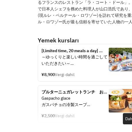
るフランスのレストラン「ラ・コート・ドール」
で日本人シェフを務めた料理人が山口浩氏であり
(現ルレ・ベルナール・ロワゾー)を訪れて研究を
ル・ロワゾー氏が最も信頼を寄せていた人物の一
Yemek kursları
[Limited time, 20 meals a day] 
Kobe Kitano Hotel's "World's Best 
～ゆっくりと楽しい時間を過ごして
Breakfast" (with souvenirs)
いただきたい～
『世界一の朝食』では、朝を豊かに
¥8,900
Vergi dahil
彩る品々をご用意しています。焼き
たてのパン、バターの香りで食欲を
誘うフィナンシェ、そして兵庫県産
ブルターニュガレットランチ　お料
栗のハチミツやハム、果物そのまま
理全2品
Gaspacho glace
の食感と味を提供する、手作りのコ
ガスパチョの冷製スープ
ンフィチュール（ジャム）など、こ
こでしか味わえない品々が、色鮮や
¥2,500
Vergi dahil
※9/16以降のご予約は下記のスープ
Dah
かにテーブルを彩ります。笑顔がこ
になります。
ぼれる、素敵な朝食の時間をご体感
Veloute de chataignes