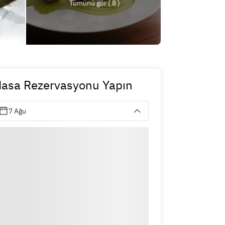
Tümünü gör ( 8 )
asa Rezervasyonu Yapın
7 Ağu