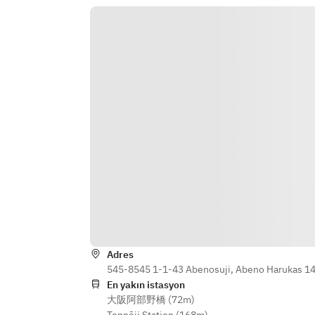
ください。
栗のポタージュ　コーヒーの風味と
合わせて
※「21世紀のフランス料理界の扉を
開けた」といわれるフレンチの重鎮
メインのガレットは下記からおひと
として名高い師ベルナール・ロワゾ
つお選びいただけます。
ーから朝食メニューを提供すること
・Galette bacon　　　　　
公式に許され、神戸北野ホテル開業
自家製ベーコンとレンズ豆のトマト
よりご提供しています。
煮のガレット
・Galette au saumon fume, oeuf 
mollet
スモークサーモンと半熟卵のガレッ
ト
・神戸牛のラグーメキシカンガレッ
ト
Adres
Galette mexicaine, ragout de boeuf 
545-8545 1-1-43 Abenosuji, Abeno Harukas 14
de Kobe
En yakın istasyon
大阪阿部野橋 (72m)
パン、バター、コーヒーまたは紅茶