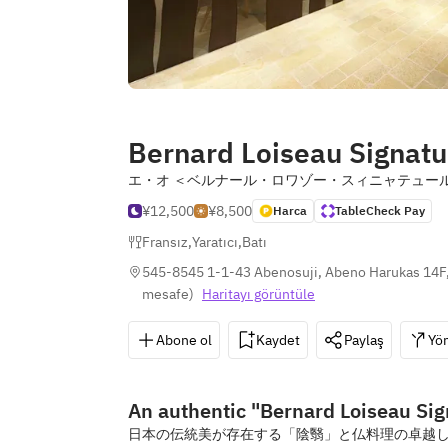
Bernard Loiseau Signatu
エ・オ ＜ベルナール・ロワゾー・スィニャテュー
¥12,500
¥8,500
Harca
TableCheck Pay
Fransız
,
Yaratıcı
,
Batı
545-8545 1-1-43 Abenosuji, Abeno Harukas 14F
mesafe
)
Haritayı görüntüle
Abone ol
Kaydet
Paylaş
Yön
An authentic "Bernard Loiseau Sig
日本の伝統美が存在する「陰翳」と仏料理の卓越し