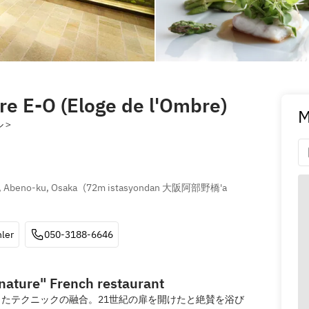
re E-O (Eloge de l'Ombre)
M
ル＞
, Abeno-ku, Osaka
(
72m istasyondan 大阪阿部野橋'a 
ler
050-3188-6646
nature" French restaurant
たテクニックの融合。21世紀の扉を開けたと絶賛を浴び