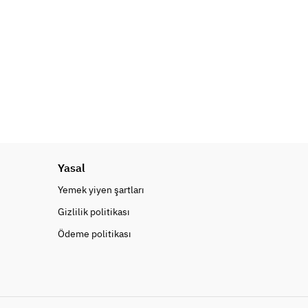
Yasal
Yemek yiyen şartları
Gizlilik politikası
Ödeme politikası