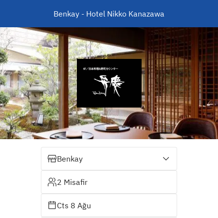
Benkay - Hotel Nikko Kanazawa
Benkay
2 Misafir
Cts 8 Ağu