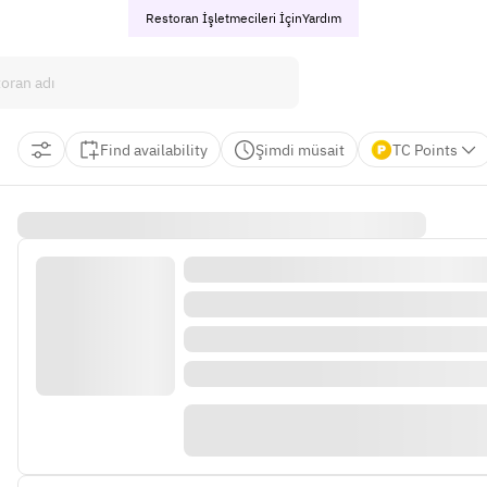
Restoran İşletmecileri İçin
Yardım
Find availability
Şimdi müsait
TC Points