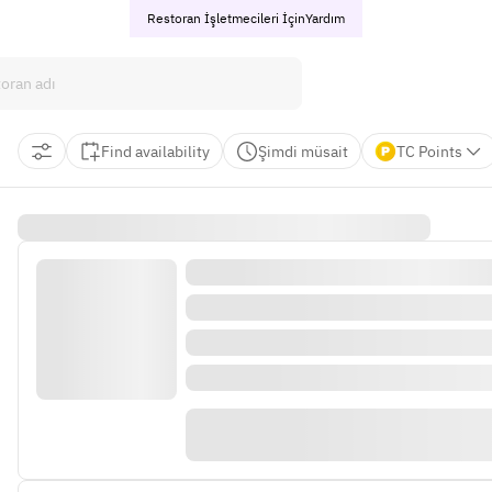
Restoran İşletmecileri İçin
Yardım
Find availability
Şimdi müsait
TC Points