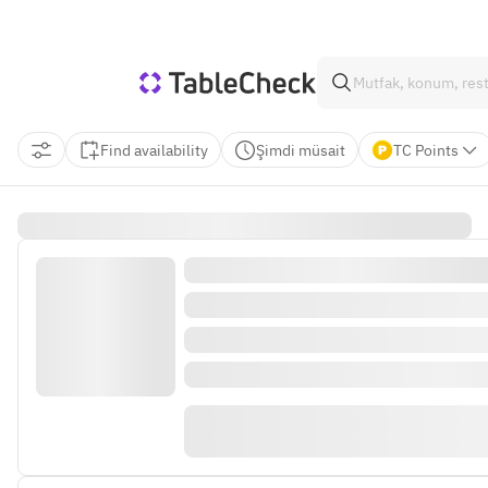
Find availability
Şimdi müsait
TC Points