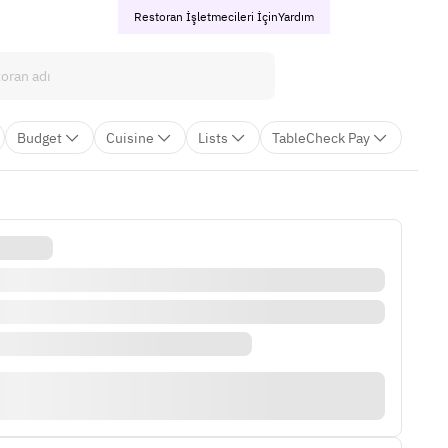
Restoran İşletmecileri İçin
Yardım
Budget
Cuisine
Lists
TableCheck Pay