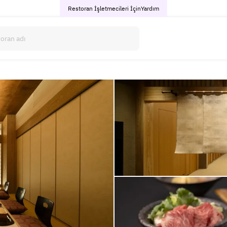
Restoran İşletmecileri İçin
Yardım