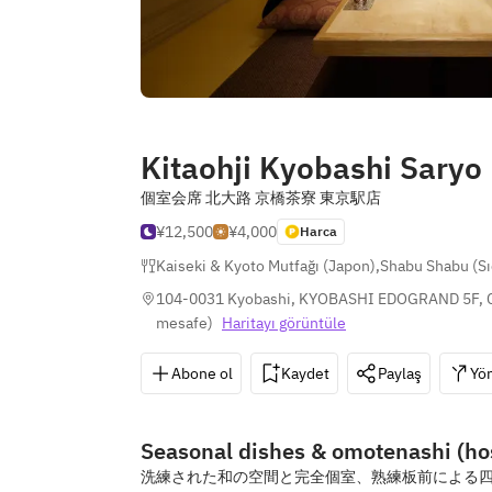
Kitaohji Kyobashi Saryo
個室会席 北大路 京橋茶寮 東京駅店
¥12,500
¥4,000
Harca
Kaiseki & Kyoto Mutfağı (Japon)
,
Shabu Shabu (S
104-0031 Kyobashi, KYOBASHI EDOGRAND 5F, C
mesafe
)
Haritayı görüntüle
Abone ol
Kaydet
Paylaş
Yön
Seasonal dishes & omotenashi (hos
洗練された和の空間と完全個室、熟練板前による