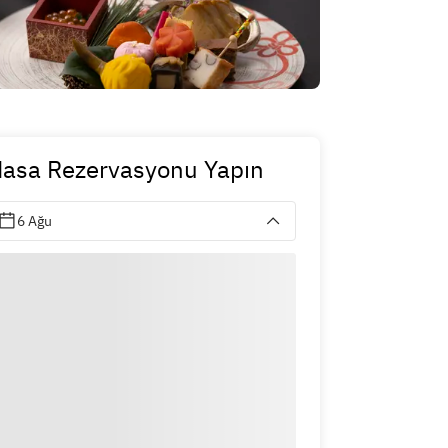
asa Rezervasyonu Yapın
6 Ağu