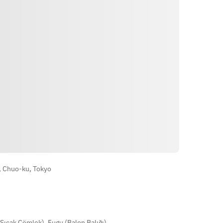
Yönler
 Chuo-ku, Tokyo
Sıcak Çömlek)
,
Fugu (Balon Balığı)