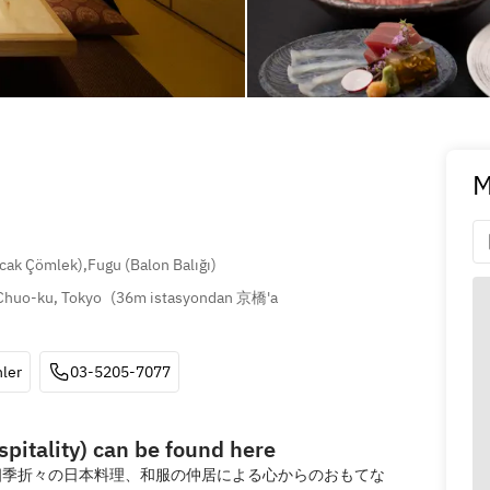
M
ıcak Çömlek)
,
Fugu (Balon Balığı)
huo-ku, Tokyo
(
36m istasyondan 京橋'a 
ler
03-5205-7077
pitality) can be found here
四季折々の日本料理、和服の仲居による心からのおもてな