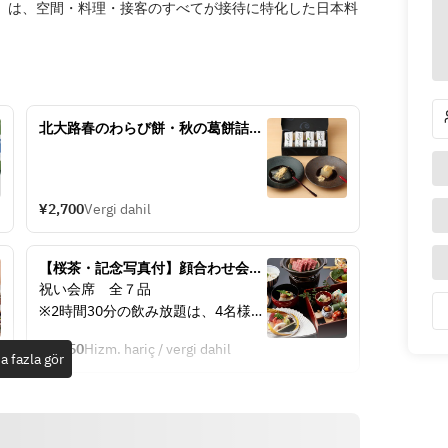
路」は、空間・料理・接客のすべてが接待に特化した日本料
北大路春のわらび餅・秋の葛餅詰め
合わせ
¥2,700
Vergi dahil
【桜茶・記念写真付】顔合わせ会
席　9,350円
祝い会席　全７品
※2時間30分の飲み放題は、4名様以
上、お1人様3,000円（税別）で承り
¥9,350
Hizm. hariç / vergi dahil
ます。
a fazla gör
別途消費税、サービス料１０％を頂
戴致します。