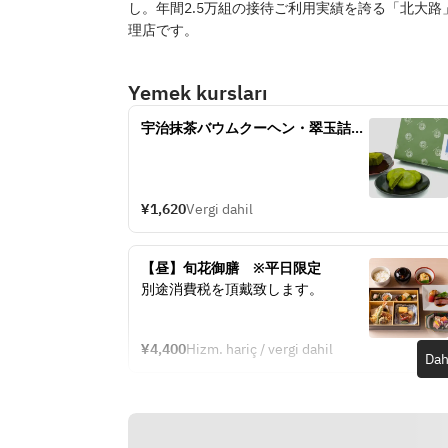
し。年間2.5万組の接待ご利用実績を誇る「北大
理店です。
Yemek kursları
宇治抹茶バウムクーヘン・翠玉詰め
合わせ
¥1,620
Vergi dahil
【昼】旬花御膳　※平日限定
別途消費税を頂戴致します。
¥4,400
Hizm. hariç / vergi dahil
Dah