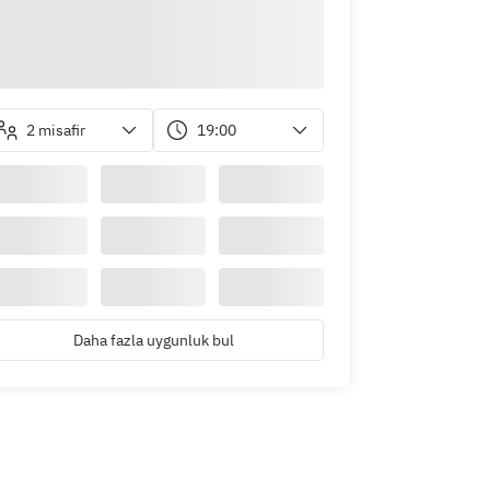
2 misafir
19:00
Daha fazla uygunluk bul