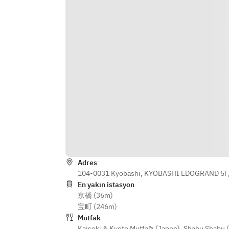
Adres
104-0031 Kyobashi, KYOBASHI EDOGRAND 5F,
En yakın istasyon
京橋 (36m)
宝町 (246m)
Mutfak
Kaiseki & Kyoto Mutfağı (Japon)
,
Shabu Shabu (