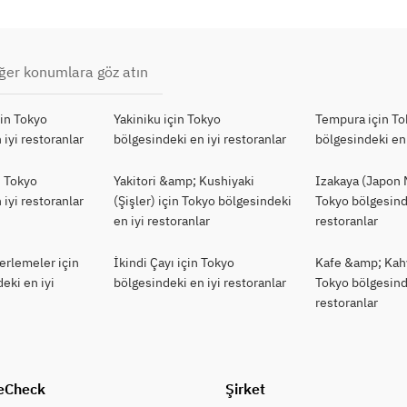
ğer konumlara göz atın
çin Tokyo
Yakiniku için Tokyo
Tempura için T
 iyi restoranlar
bölgesindeki en iyi restoranlar
bölgesindeki en 
n Tokyo
Yakitori &amp; Kushiyaki
Izakaya (Japon 
 iyi restoranlar
(Şişler) için Tokyo bölgesindeki
Tokyo bölgesind
en iyi restoranlar
restoranlar
erlemeler için
İkindi Çayı için Tokyo
Kafe &amp; Kahv
eki en iyi
bölgesindeki en iyi restoranlar
Tokyo bölgesind
restoranlar
eCheck
Şirket