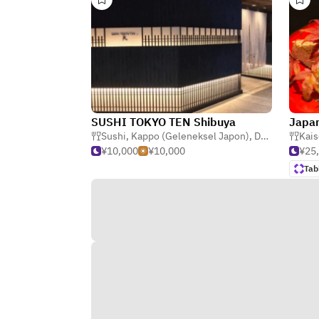
SUSHI TOKYO TEN Shibuya
Japan
Sushi
,
Kappo (Geleneksel Japon)
,
Deniz Ürünleri
Kais
¥10,000
¥10,000
¥25
Tab