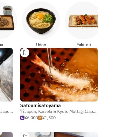
Japon Köris
ba
Udon
Yakitori
Satoumisatoyama
Japon)
,
Kappo (Geleneksel Japon)
Japon
,
Kaiseki & Kyoto Mutfağı (Japon)
,
Tempura
¥6,000
¥1,500