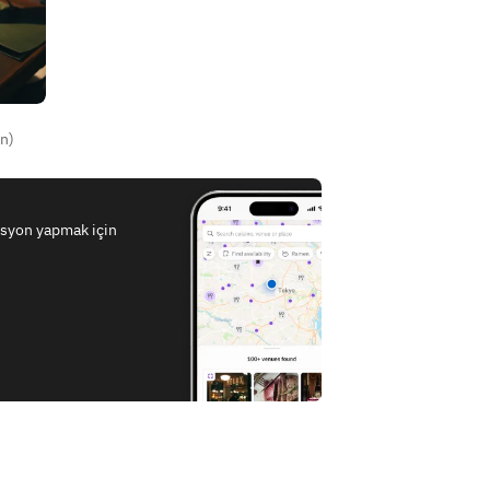
n)
asyon yapmak için