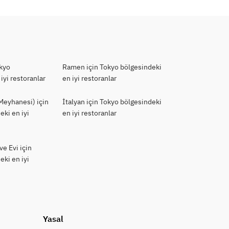
okyo
Ramen için Tokyo bölgesindeki
iyi restoranlar
en iyi restoranlar
Meyhanesi) için
İtalyan için Tokyo bölgesindeki
eki en iyi
en iyi restoranlar
e Evi için
eki en iyi
Yasal