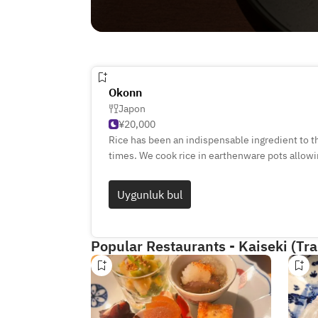
Okonn
Japon
¥20,000
Rice has been an indispensable ingredient to 
times. We cook rice in earthenware pots allowi
of the rice itself. The calm black interior will
our carefully crafted meals. Come an enjoy a me
Uygunluk bul
individual ingredient in a space with an extra
Oya stone.
Popular Restaurants - Kaiseki (Tr