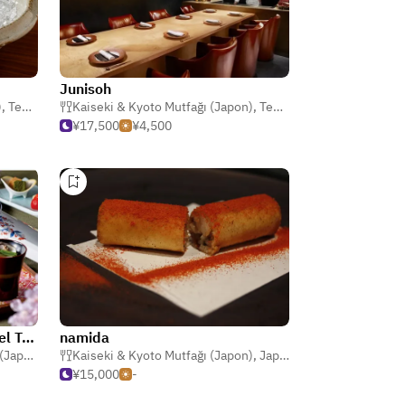
Junisoh
)
,
Tempura
,
Shabu Shabu (Sıcak Çömlek)
Kaiseki & Kyoto Mutfağı (Japon)
,
Teppanyaki
,
Sushi
¥17,500
¥4,500
Washokuan / Keio Plaza Hotel Tokyo
namida
apon)
Kaiseki & Kyoto Mutfağı (Japon)
,
Japon
¥15,000
-