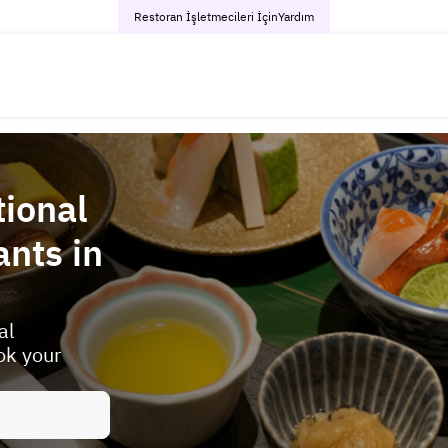
Restoran İşletmecileri İçin
Yardım
tional
nts in
al
ok your