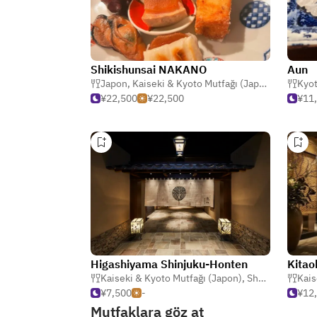
Shikishunsai NAKANO
Aun
Japon
,
Kaiseki & Kyoto Mutfağı (Japon)
,
Kappo (
Kyot
¥22,500
¥22,500
¥11
Higashiyama Shinjuku-Honten
Kitao
Kaiseki & Kyoto Mutfağı (Japon)
,
Shabu Shabu (Sıcak Çömlek)
Kais
¥7,500
-
¥12
Mutfaklara göz at