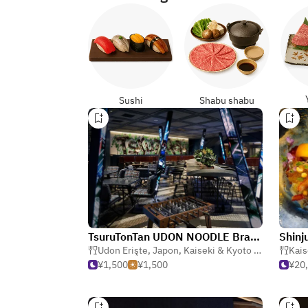
Sushi
Shabu shabu
TsuruTonTan UDON NOODLE Brasserie SHIBUYA
Shinj
Udon Erişte
,
Japon
,
Kaiseki & Kyoto Mutfağı (Japon)
Kais
¥1,500
¥1,500
¥20