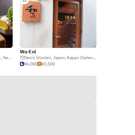
Wa-Eni
)
,
Yaratıcı
,
Japon
Deniz Ürünleri
,
Japon
,
Kappo (Geleneksel Japon)
¥6,000
¥1,500