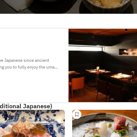
the Japanese since ancient
ng you to fully enjoy the umami
 help you unwind whilst you enjoy
al that brings out every
ordinary atmosphere housed in
aditional Japanese)