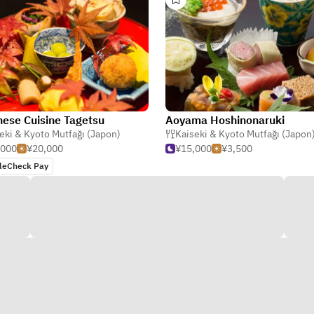
ese Cuisine Tagetsu
Aoyama Hoshinonaruki
eki & Kyoto Mutfağı (Japon)
Kaiseki & Kyoto Mutfağı (Japon
,000
¥20,000
¥15,000
¥3,500
leCheck Pay