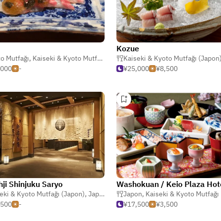
Kozue
Geleneksel Japon)
o Mutfağı
,
Kaiseki & Kyoto Mutfağı (Japon)
Kaiseki & Kyoto Mutfağı (Japon
,
Japon
,000
-
¥25,000
¥8,500
hji Shinjuku Saryo
eki & Kyoto Mutfağı (Japon)
,
Sukiyaki
,
Japon
,
Shabu Shabu (Sıcak Çömlek)
Japon
,
Kaiseki & Kyoto Mutfağı (J
,500
-
¥17,500
¥3,500