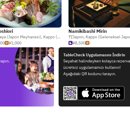
shiori
Namikibashi Mirin
aya (Japon Meyhanesi)
,
Kappo (Geleneksel Japon)
Japon
,
Kappo (Geleneksel Japo
,
Udon Erişte
000
¥1,000
¥8,500
-
TableCheck Uygulamasını İndirin
yapın.
Seyahat halindeyken kolayca rezerv
ücretsiz uygulamamızı kullanın!
Aşağıdaki QR kodunu tarayın.