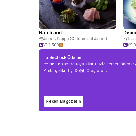
Naminami
Denno
Japon
,
Kappo (Geleneksel Japon)
Izak
¥12,500
-
¥5,
TableCheck Ödeme
Yemekten sonra kayıtlı kartınızla hemen ödeme 
Anıları, Sıkıntıyı Değil, Oluşturun.
Mekanlara göz atın