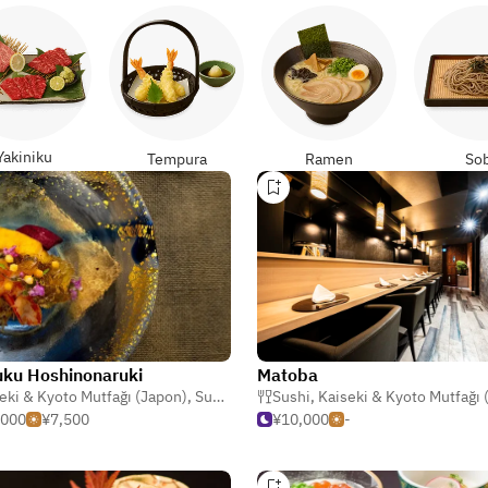
Yakiniku
Tempura
Ramen
So
uku Hoshinonaruki
Matoba
eki & Kyoto Mutfağı (Japon)
,
Sushi
,
Sukiyaki
Sushi
,
Kaiseki & Kyoto Mutfağı (
,000
¥7,500
¥10,000
-