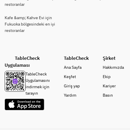
restoranlar
Kafe &amp; Kahve Evi için
Fukuoka bölgesindeki en iyi
restoranlar
TableCheck
TableCheck
Şirket
Uygulaması
Ana Sayfa
Hakkımızda
TableCheck
Keşfet
Ekip
Uygulamasını
Giriş yap
Kariyer
indirmek için
tarayın
Yardım
Basın