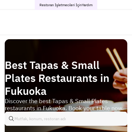
Restoran İşletmecileri İçin
Yardım
Best Tapas & Small
Plates Restaurants in
Fukuoka
Discover the best Tapas & Small Plates
restaurants in Fukuoka. Book your table now.