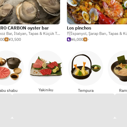
RO CARBON oyster bar
Los pinchos
koz Bar
,
İtalyan
,
Tapas & Küçük Tabaklar
İspanyol
,
Şarap Barı
,
Tapas & Küçük T
000
¥3,500
¥6,000
-
Yakiniku
abu shabu
Tempura
Ram