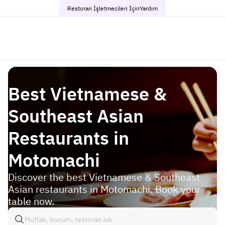
Restoran İşletmecileri İçin
Yardım
Best Vietnamese &
Southeast Asian
Restaurants in
Motomachi
Discover the best Vietnamese & Southeast
Asian restaurants in Motomachi. Book your
table now.