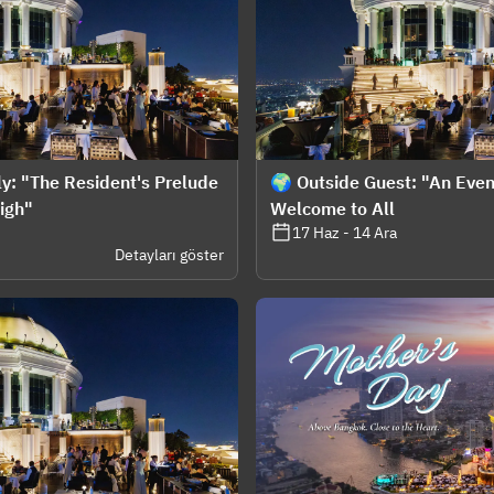
y: "The Resident's Prelude
🌍 Outside Guest: "An Even
High"
Welcome to All
17 Haz - 14 Ara
Detayları göster