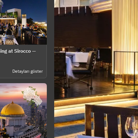
ing at Sirocco —
Detayları göster