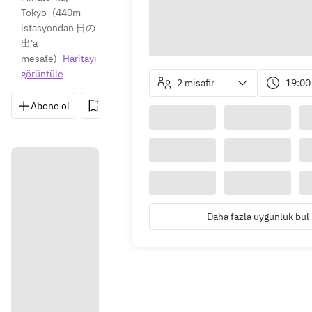
Tokyo
(
440m 
istasyondan 日の
出'a 
mesafe
)
Haritayı 
görüntüle
2 misafir
19:00
Abone ol
Kaydet
Paylaş
Yönler
03-643
Daha fazla uygunluk bul