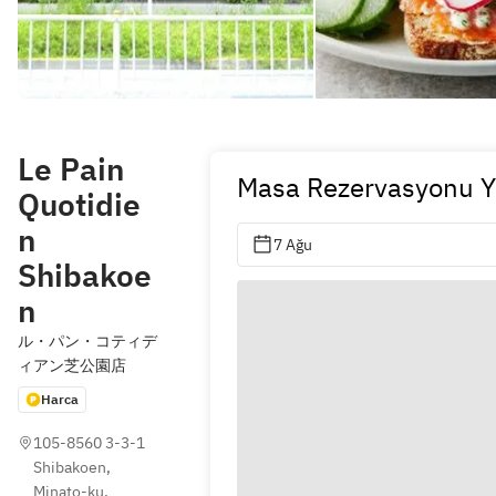
Le Pain
Masa Rezervasyonu Y
Quotidie
n
7 Ağu
Shibakoe
n
ル・パン・コティデ
ィアン芝公園店
Harca
105-8560 3-3-1 
Shibakoen, 
Minato-ku, 