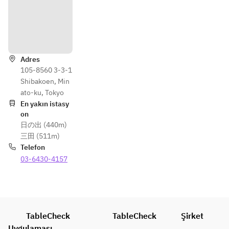
Yönler
Adres
105-8560 3-3-1
Shibakoen, Min
ato-ku, Tokyo
En yakın istasy
on
日の出 (440m)
三田 (511m)
Telefon
03-6430-4157
TableCheck
TableCheck
Şirket
Uygulaması