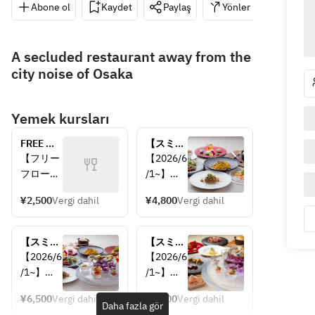
Abone ol
Kaydet
Paylaş
Yönler
06-636
A secluded restaurant away from the
city noise of Osaka
Yemek kursları
FREE 
【スミレ
FLOW 飲
ディナー
【フリー
【2026/6
み放題
A】
フローリ
/1~】
（2500
スト】
■アンテ
円）
¥2,500
Vergi dahil
¥4,800
Vergi dahil
ビール／
ィパスト
ワイン
ミスト
（赤・
■茄子の
【スミレ
【スミレ
白）／ハ
冷静スー
ディナー
ディナー
【2026/6
【2026/6
イボール
プと鱧の
B】
C】
/1~】
/1~】
／ジンジ
フリット
■アミュ
■アミュ
ャーハイ
■本日の
¥6,500
Vergi dahil
¥8,000
Vergi dahil
ーズ
ーズ
Daha fazla gör
ボール／
パスタ