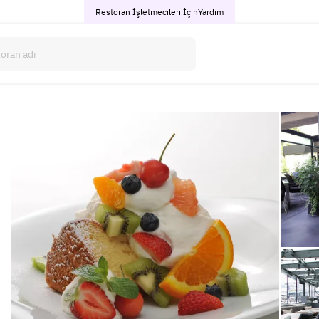
Restoran İşletmecileri İçin
Yardım