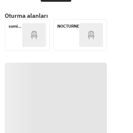
■スペシ
■スペシ
ウォッカ
■モッツ
ャリ
ャリ
／ジン／
ァレラチ
Oturma alanları
テ"魚介
テ"魚介
カシス／
ーズの焼
のスミレ
のスミレ
カンパリ
きたてオ
sumile 
NOCTURNE
プレー
プレー
／ジンジ
ーブンパ
OSAKA
ト"
ト"
ャエール
ン
■本日の
■とうも
／オレン
■国産豚
パスタ
ろこしの
ジジュー
のグリリ
■モッツ
フラン　
ス／ウー
ア　夏野
ァレラチ
はまぐり
ロン茶
菜のリピ
ーズの焼
とモロヘ
エーノ添
きたてオ
イヤのソ
え
ーブンパ
ース
■ワゴン
ン
■黒毛和
ドルチェ
■旬魚の
牛ボロネ
■カフェ
フリット
ーゼ
とじゃが
■モッツ
いもとパ
ァレラチ
プリカの
ーズの焼
マリネ　
きたてオ
アンチョ
ーブンパ