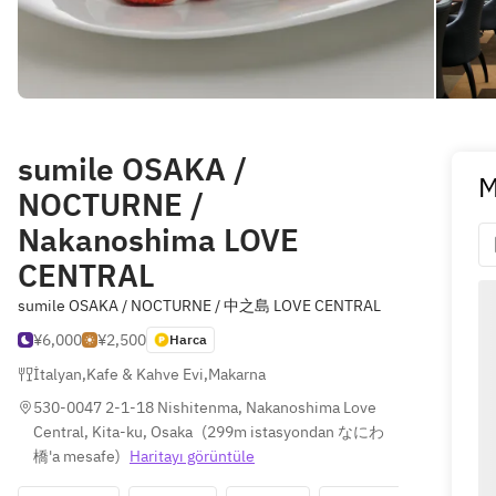
sumile OSAKA /
M
NOCTURNE /
Nakanoshima LOVE
CENTRAL
sumile OSAKA / NOCTURNE / 中之島 LOVE CENTRAL
¥6,000
¥2,500
Harca
İtalyan
,
Kafe & Kahve Evi
,
Makarna
530-0047 2-1-18 Nishitenma, Nakanoshima Love 
Central, Kita-ku, Osaka
(
299m istasyondan なにわ
橋'a mesafe
)
Haritayı görüntüle