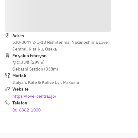
ビソース
ン
■国産豚
■ハーブ
のグリリ
でマリネ
Yönler
ア　夏野
したスズ
菜のリピ
キのヴァ
Adres
エーノ添
プール　
530-0047 2-1-18 Nishitenma, Nakanoshima Love
え
ムール貝
Central, Kita-ku, Osaka
■ワゴン
のバター
En yakın istasyon
ドルチェ
ソース
なにわ橋 (299m)
■カフェ
■黒毛和
Ōebashi Station (338m)
牛のスパ
Mutfak
※スミレ
イス焼
İtalyan
,
Kafe & Kahve Evi
,
Makarna
プレート
き　タリ
Website
の牡蠣は
アータ仕
https://love-central.jp/
現在「ホ
立て
Telefon
タテ」へ
■ワゴン
06-6362-1000
変更にて
ドルチェ
ご提供さ
■カフェ
せていた
※スミレ
だいてお
プレート