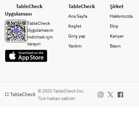
ります。
の牡蠣は
TableCheck
TableCheck
Şirket
現在「ホ
Uygulaması
Ana Sayfa
Hakkımızda
タテ」へ
TableCheck
変更にて
Keşfet
Ekip
Uygulamasını
ご提供さ
Giriş yap
Kariyer
indirmek için
せていた
tarayın
だいてお
Yardım
Basın
ります。
© 2025 TableCheck Inc.
Tüm hakları saklıdır