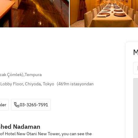
M
ıcak Çömlek)
,
Tempura
Lobby Floor, Chiyoda, Tokyo
(
469m istasyondan 
ler
03-3265-7591
lished Nadaman
r of Hotel New Otani New Tower, you can see the