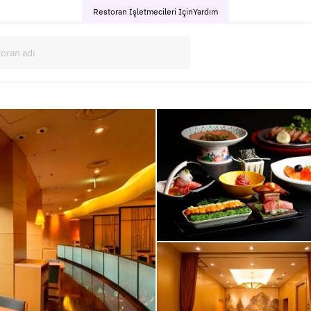
Restoran İşletmecileri İçin
Yardım