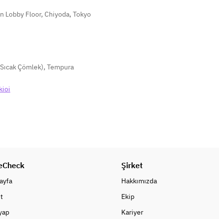
n Lobby Floor, Chiyoda, Tokyo
Sıcak Çömlek)
,
Tempura
kioi
eCheck
Şirket
ayfa
Hakkımızda
t
Ekip
 yap
Kariyer