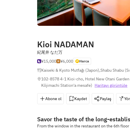
Kioi NADAMAN
紀尾井 なだ万
¥15,000
¥6,000
Harca
Kaiseki & Kyoto Mutfağı (Japon)
,
Shabu Shabu (S
102-8578 4-1 Kioi-cho, Hotel New Otani Garden 
Kōjimachi Station'a mesafe
)
Haritayı görüntüle
Abone ol
Kaydet
Paylaş
Yön
Savor the taste of the long-estab
From the window in the restaurant on the 6th floo