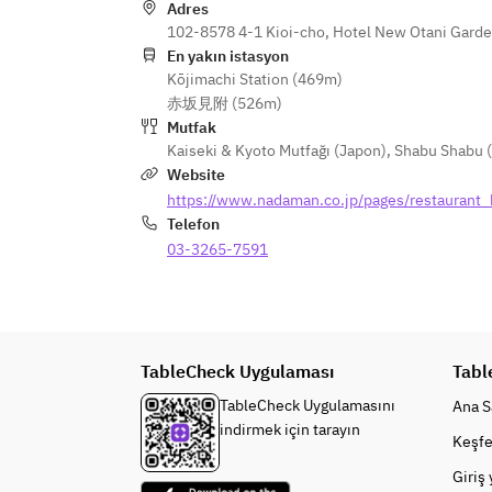
Adres
102-8578 4-1 Kioi-cho, Hotel New Otani Garde
En yakın istasyon
Kōjimachi Station (469m)
赤坂見附 (526m)
Mutfak
Kaiseki & Kyoto Mutfağı (Japon)
,
Shabu Shabu (
Website
https://www.nadaman.co.jp/pages/restaurant_
Telefon
03-3265-7591
TableCheck Uygulaması
Tabl
TableCheck Uygulamasını
Ana S
indirmek için tarayın
Keşfe
Giriş