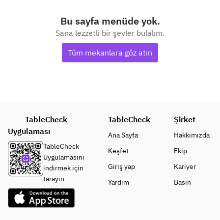
Bu sayfa menüde yok.
Sana lezzetli bir şeyler bulalım.
Tüm mekanlara göz atın
TableCheck
TableCheck
Şirket
Uygulaması
Ana Sayfa
Hakkımızda
TableCheck
Keşfet
Ekip
Uygulamasını
Giriş yap
Kariyer
indirmek için
tarayın
Yardım
Basın